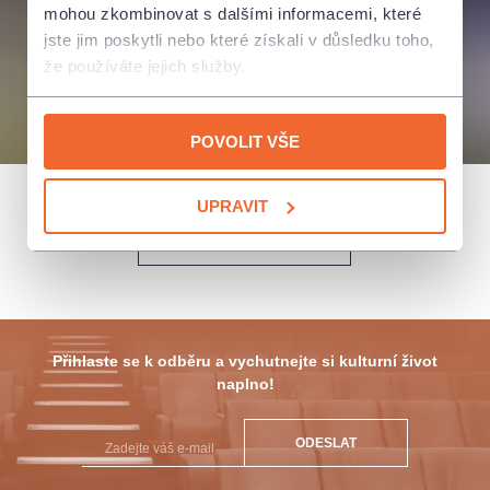
mohou zkombinovat s dalšími informacemi, které
jste jim poskytli nebo které získali v důsledku toho,
že používáte jejich služby.
POVOLIT VŠE
UPRAVIT
ZPĚT NA PRODEJNÍ MÍSTA
Přihlaste se k odběru a vychutnejte si kulturní život
naplno!
ODESLAT