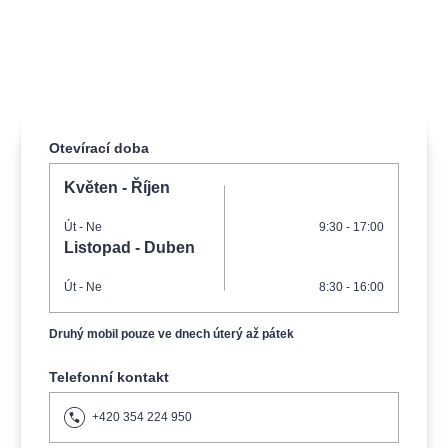
muzikálypraha
divadlopraha
sleva
klasickáhudba
filmováhudba
státníopera
rudolfinum
muzikál
národnídivadlo
činohra
Otevírací doba
Květen - Říjen
Út
- Ne
9:30 - 17:00
Listopad - Duben
Út
- Ne
8:30 - 16:00
Druhý mobil pouze ve dnech úterý až pátek
Telefonní kontakt
+420 354 224 950