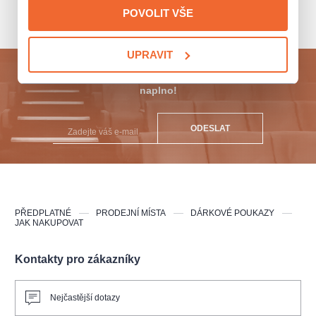
POVOLIT VŠE
UPRAVIT
Přihlaste se k odběru a vychutnejte si kulturní život
naplno!
ODESLAT
PŘEDPLATNÉ
PRODEJNÍ MÍSTA
DÁRKOVÉ POUKAZY
JAK NAKUPOVAT
Kontakty pro zákazníky
Nejčastější dotazy