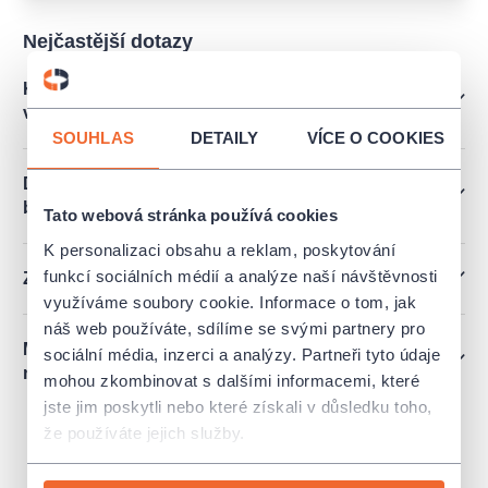
Nejčastější dotazy
Kam zajít pro vstupenky, když jsem zvolil osobní
vyzvednutí?
SOUHLAS
DETAILY
VÍCE O COOKIES
Dá se platit poukazy Edenred, Pluxee atd. či
benefit programy?
Tato webová stránka používá cookies
K personalizaci obsahu a reklam, poskytování
funkcí sociálních médií a analýze naší návštěvnosti
Ztratil jsem vstupenku. Jak získám duplikát?
využíváme soubory cookie. Informace o tom, jak
náš web používáte, sdílíme se svými partnery pro
Mám vstupenky na kulturní akci, ale nemohu ji
sociální média, inzerci a analýzy. Partneři tyto údaje
nakonec navštívit. Mohu vstupenky vrátit?
mohou zkombinovat s dalšími informacemi, které
jste jim poskytli nebo které získali v důsledku toho,
že používáte jejich služby.
info@colosseumticket.cz
ZPĚT NA PRODEJNÍ MÍSTA