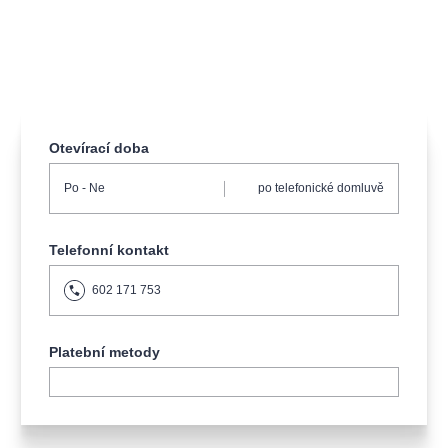
muzikálypraha
divadlopraha
sleva
klasickáhudba
filmováhudba
státníopera
rudolfinum
muzikál
národnídivadlo
činohra
Otevírací doba
Po
- Ne
po telefonické domluvě
Telefonní kontakt
602 171 753
Platební metody