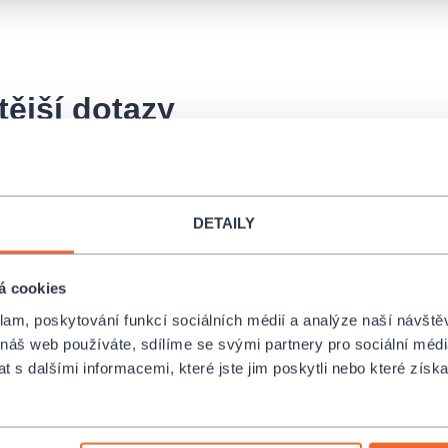
tější dotazy
o vstupenky, když jsem zvolil osobní vyzvednutí?
DETAILY
 poukazy Edenred, Pluxee atd. či benefit programy?
á cookies
klam, poskytování funkcí sociálních médií a analýze naší návšt
 vstupenku. Jak získám duplikát?
 náš web používáte, sdílíme se svými partnery pro sociální média
 s dalšími informacemi, které jste jim poskytli nebo které získa
y na kulturní akci, ale nemohu ji nakonec navštívi
átit?