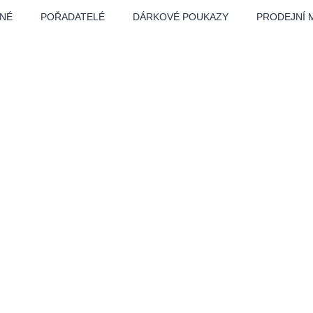
NÉ
POŘADATELÉ
DÁRKOVÉ POUKAZY
PRODEJNÍ 
ADLO
HUDBA
DALŠÍ
Festival
 místa
Kino
Pro děti
Prohlídky
r Lázně Bělohra
Sport
Ostatní
BÁT - TURNÉ 2026
Mamma Mia!
Koncert v Rudo
MOZART, VIVA
nk Panther Agency,
Kultura pod hvězdami
SMETANA