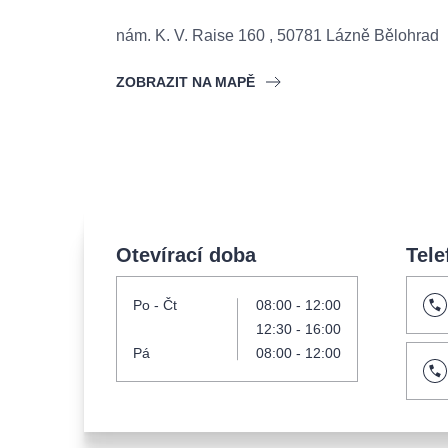
s.r
Agentura 44, s.r.o.
nám. K. V. Raise 160
,
50781
Lázně Bělohrad
ZOBRAZIT NA MAPĚ
Ostatní hledají
muzikálypraha
Nejnavštěvovanější
Otevírací doba
Tele
muzikálypraha
divadlopra
Po
- Čt
08:00
-
12:00
muzikál
národnídivadlo
12:30
-
16:00
Pá
08:00 - 12:00