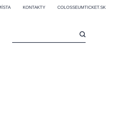
MÍSTA
KONTAKTY
COLOSSEUMTICKET.SK
EN
d
lfinu -
Love2Dance - Láska,
Filmový orchestr Praha
LDI,
tanec a sen
v Novoměstské radnici