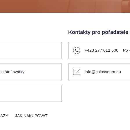
Kontakty pro pořadatele
+420 277 012 600
Po 
 státní svátky
info@colosseum.eu
KAZY
JAK NAKUPOVAT