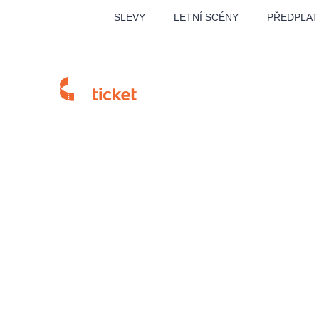
SLEVY
LETNÍ SCÉNY
PŘEDPLAT
MUZIKÁL
DIV
Hlavní stránka
Prodejní místa
Detail prodejního
Doporučujeme
CK Hoška-Tou
LUCIE BÍLÁ - TURNÉ
KA
OBYČEJNÁ HOLKA
Pi
2026