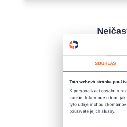
Nejčas
Kam zajít pr
SOUHLAS
Dá se platit
Tato webová stránka použív
K personalizaci obsahu a re
Ztratil jsem
cookie. Informace o tom, jak
tyto údaje mohou zkombinovat
používáte jejich služby.
Mám vstupenk
vstupenky vr