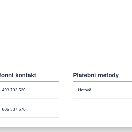
.o.
Parnas Ensemb
fonní kontakt
Platební metody
ha
sleva
klasickáhudba
filmováhudba
státníopera
493 792 520
Hotově
činohra
605 337 570