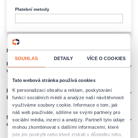
Platební metody
Nejčastější dotazy
SOUHLAS
DETAILY
VÍCE O COOKIES
Kam zajít pro vstupenky, když jsem zvolil osobní
vyzvednutí?
Tato webová stránka používá cookies
K personalizaci obsahu a reklam, poskytování
Dá se platit poukazy Edenred, Pluxee atd. či
funkcí sociálních médií a analýze naší návštěvnosti
benefit programy?
využíváme soubory cookie. Informace o tom, jak
náš web používáte, sdílíme se svými partnery pro
Mám vstupenky na kulturní akci, ale nemohu ji
sociální média, inzerci a analýzy. Partneři tyto údaje
nakonec navštívit. Mohu vstupenky vrátit?
mohou zkombinovat s dalšími informacemi, které
jste jim poskytli nebo které získali v důsledku toho,