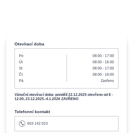
muzikálypraha
divadlopraha
sleva
klasickáhudba
filmováhudba
státníopera
rudolfinum
muzikál
národnídivadlo
činohra
Otevírací doba
Po
08:00 - 17:00
Út
08:00 - 16.00
St
08:00 - 17:00
Čt
08:00 - 16:00
Pá
Zavřeno
Vánoční otevírací doba: pondělí 22.12.2025 otevřeno od 8 -
12.00, 23.12.2025.-4.1.2026 ZAVŘENO
Telefonní kontakt
603 142 023