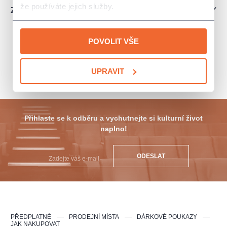
že používáte jejich služby.
Ztratil jsem vstupenku. Jak získám duplikát?
info@colosseumticket.cz
POVOLIT VŠE
ZPĚT NA PRODEJNÍ MÍSTA
UPRAVIT
Přihlaste se k odběru a vychutnejte si kulturní život
naplno!
ODESLAT
PŘEDPLATNÉ
PRODEJNÍ MÍSTA
DÁRKOVÉ POUKAZY
JAK NAKUPOVAT