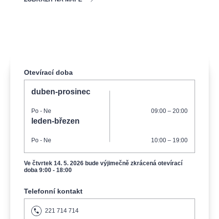
muzikálypraha
divadlopraha
sleva
klasickáhudba
filmováhudba
státníopera
rudolfinum
muzikál
národnídivadlo
činohra
Otevírací doba
duben-prosinec
Po
- Ne
09:00 – 20:00
leden-březen
Po
- Ne
10:00 – 19:00
Ve čtvrtek 14. 5. 2026 bude výjimečně zkrácená otevírací
doba 9:00 - 18:00
Telefonní kontakt
221 714 714