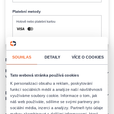
Platební metody
Hotově nebo platební kartou
SOUHLAS
DETAILY
VÍCE O COOKIES
Nejčastější dotazy
Kam zajít pro vstupenky, když jsem zvolil osobní
Tato webová stránka používá cookies
vyzvednutí?
K personalizaci obsahu a reklam, poskytování
funkcí sociálních médií a analýze naší návštěvnosti
Dá se platit poukazy Edenred, Pluxee atd. či
využíváme soubory cookie. Informace o tom, jak
benefit programy?
náš web používáte, sdílíme se svými partnery pro
sociální média, inzerci a analýzy. Partneři tyto údaje
mohou zkombinovat s dalšími informacemi, které