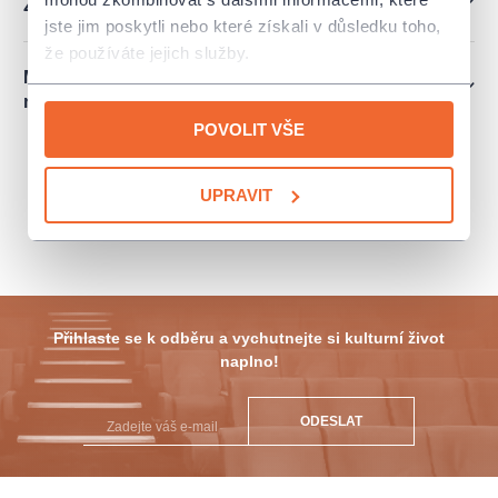
Ztratil jsem vstupenku. Jak získám duplikát?
jste jim poskytli nebo které získali v důsledku toho,
že používáte jejich služby.
Mám vstupenky na kulturní akci, ale nemohu ji
nakonec navštívit. Mohu vstupenky vrátit?
POVOLIT VŠE
UPRAVIT
info@colosseumticket.cz
ZPĚT NA PRODEJNÍ MÍSTA
Přihlaste se k odběru a vychutnejte si kulturní život
naplno!
ODESLAT