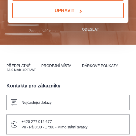
Přihlaste se k odběru a vychutnejte si kulturní život
UPRAVIT
naplno!
ODESLAT
PŘEDPLATNÉ
PRODEJNÍ MÍSTA
DÁRKOVÉ POUKAZY
JAK NAKUPOVAT
Kontakty pro zákazníky
Nejčastější dotazy
+420 277 012 677
Po - Pá 8:00 - 17:00 - Mimo státní svátky