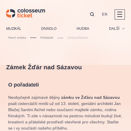
EN
Doporučujeme
MUZIKÁL
DIVADLO
HUDBA
DALŠÍ
Hlavní stránka
Pořadatelé
Detail pořadatele
Festival
Kino
LUCIE BÍLÁ - TURNÉ
KABÁT - TURNÉ 2026
Mamma Mia!
Pro děti
OBYČEJNÁ HOLKA
Zámek Žďár nad Sázavou
Pink Panther Agency,
Kultura pod hvězdami
2026
s.r.o.
Prohlídky
Agentura 44, s.r.o.
O pořadateli
Sport
Ostatní
Neobyčejně zajímavé dějiny
zámku ve Žďáru nad Sázavou
Ostatní hledají
psali cisterciáčtí mniši už od 13. století, geniální architekt Jan
Blažej Santini Aichel nebo současní majitelé zámku, rodina
muzikálypraha
Kinských. Ti zde v návaznosti na pestrou minulost budují živé,
kreativní a přátelské prostředí otevřené pro všechny. Staňte
Nejnavštěvovanější
se i vy součástí našeho příběhu.