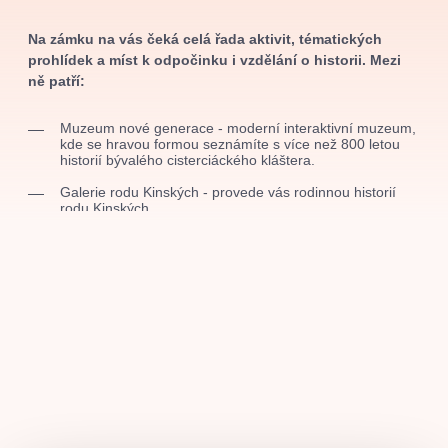
muzikálypraha
divadlopraha
sleva
klasickáhudba
Na zámku na vás čeká celá řada aktivit, tématických
filmováhudba
státníopera
rudolfinum
muzikál
prohlídek a míst k odpočinku i vzdělání o historii. Mezi
národnídivadlo
činohra
ně patří:
Muzeum nové generace - moderní interaktivní muzeum,
kde se hravou formou seznámíte s více než 800 letou
historií bývalého cisterciáckého kláštera.
Galerie rodu Kinských - provede vás rodinnou historií
rodu Kinských
Zámecká kavárna - nabízí výbornou kávu i zákusky od
lokálních dodavatelů
Zámecký obchůdek - nabízí nejen suvenýry, ale i celou
řadu lokálních produktů a výrobků
Tam a zpátky klášterem a zámkem - prohlídka, která vás
seznámí s 800 letou historií místa, od jeho založení až
do dnešního fungování
Kulturní akce po celý rok - zámek je živým místem,
plným kulturních akcíí. Na rok 2025 je nachystáno
koncertní abonmá s názvem Hudba a příroda
v harmonii, v rámci kterého na vás každý první čtvrtek