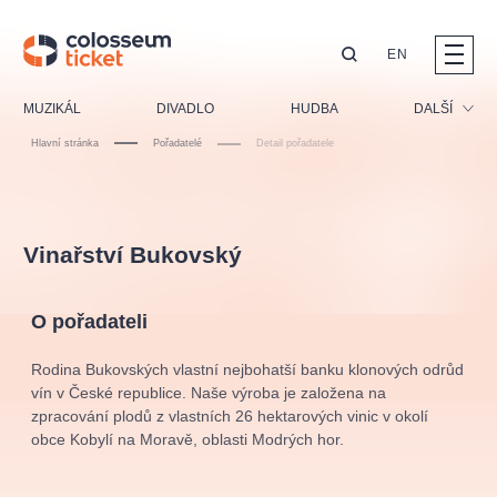
EN
Doporučujeme
MUZIKÁL
DIVADLO
HUDBA
DALŠÍ
Hlavní stránka
Pořadatelé
Detail pořadatele
Festival
Kino
LUCIE BÍLÁ - TURNÉ
KABÁT - TURNÉ 2026
Mamma Mia!
Pro děti
OBYČEJNÁ HOLKA
Vinařství Bukovský
Pink Panther Agency,
Kultura pod hvězdami
2026
s.r.o.
Prohlídky
Agentura 44, s.r.o.
O pořadateli
Sport
Ostatní
Rodina Bukovských vlastní nejbohatší banku klonových odrůd
Ostatní hledají
vín v České republice. Naše výroba je založena na
zpracování plodů z vlastních 26 hektarových vinic v okolí
muzikálypraha
obce Kobylí na Moravě, oblasti Modrých hor.
Nejnavštěvovanější