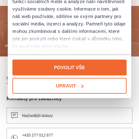
funkcí sociálních médií a analýze naší návštěvnosti
využíváme soubory cookie. Informace o tom, jak
náš web používáte, sdílíme se svými partnery pro
Přihlaste se k odběru a vychutnejte si kulturní život
sociální média, inzerci a analýzy. Partneři tyto údaje
naplno!
mohou zkombinovat s dalšími informacemi, které
jste jim poskytli nebo které získali v důsledku toho,
ODESLAT
že používáte jejich služby.
POVOLIT VŠE
PŘEDPLATNÉ
PRODEJNÍ MÍSTA
DÁRKOVÉ POUKAZY
JAK NAKUPOVAT
UPRAVIT
Kontakty pro zákazníky
Nejčastější dotazy
+420 277 012 677