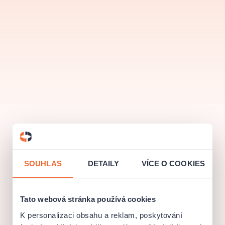
muzikálypraha
divadlopraha
sleva
klasickáhudba
filmováhudba
státníopera
rudolfinum
muzikál
národnídivadlo
činohra
SOUHLAS
DETAILY
VÍCE O COOKIES
Tato webová stránka používá cookies
K personalizaci obsahu a reklam, poskytování