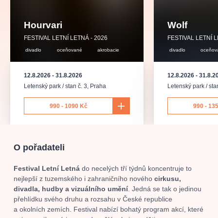
muzikálypraha
divadlopraha
sleva
klasickáhudba
filmováhudba
státníopera
rudolfinum
muzikál
Hourvari
Wolf
národnídivadlo
činohra
FESTIVAL LETNÍ LETNÁ - 2026
FESTIVAL LETNÍ L
divadlo
oceňované
akrobacie
divadlo
oceňov
12.8.2026
-
31.8.2026
12.8.2026
-
31.8.2
Letenský park / stan č. 3
,
Praha
Letenský park / sta
990 - 1090 Kč
990 - 13
O pořadateli
Festival Letní Letná
do necelých tří týdnů koncentruje to
nejlepší z tuzemského i zahraničního nového
cirkusu,
divadla, hudby a vizuálního umění
. Jedná se tak o jedinou
přehlídku svého druhu a rozsahu v České republice
a okolních zemích. Festival nabízí bohatý program akcí, které