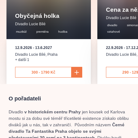
muzikálypraha
divadlopraha
sleva
klasickáhudba
Cena za ně
filmováhudba
státníopera
rudolfinum
muzikál
Obyčejná holka
Divadlo Lucie Bílé
národnídivadlo
činohra
Divadlo Lucie Bílé
divadlo
simona
muzikál
premiéra
hudba
vztahové
12.9.2026
-
13.6.2027
22.9.2026
-
17.12.
Divadlo Lucie Bílé
,
Praha
Divadlo Lucie Bílé
+ další 1
300 - 1790 Kč
290 - 12
O pořadateli
Divadlo
v historickém centru Prahy
jen kousek od Karlova
mostu si za dobu své téměř třicetileté existence získalo oblibu
diváků jak u nás, tak v zahraničí. Původním názvem
Černé
divadlo Ta Fantastika Praha objelo se svými
představeními 30 zemí na 3 kontinentech.
Diváky bavili