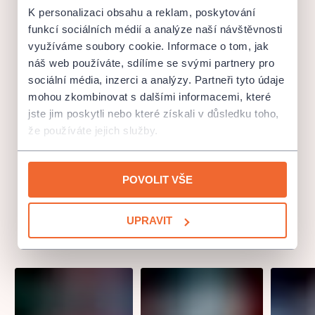
od 19 hodin, je z důvodu onemocnění v souboru
zrušeno
.
K personalizaci obsahu a reklam, poskytování
Vstupenky mohou být vyměněny za jakékoliv jiné představení
funkcí sociálních médií a analýze naší návštěvnosti
dle výběru.
využíváme soubory cookie. Informace o tom, jak
náš web používáte, sdílíme se svými partnery pro
Z důvodu onemocnění v souboru budou dále
zrušena
sociální média, inzerci a analýzy. Partneři tyto údaje
následující představení
mohou zkombinovat s dalšími informacemi, které
jste jim poskytli nebo které získali v důsledku toho,
Miliónový údržbář
-
Čtvrtek
24. 10.
, Sobota
30. 11.
, Pátek
že používáte jejich služby.
20. 12.
Poslední ze žhavých milenců
-
Pondělí
7. 10.
,
Neděle
10.
POVOLIT VŠE
11.
,
Pondělí
16. 12.
UPRAVIT
S tvojí dcerou ne
-
Úterý
5. 11.
Vstupenky na zrušená představení lze
nahradit za jiné
představení.
Pro více informací o náhradě prosím
kontaktujte naše
rezervační oddělení.