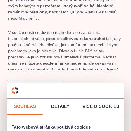
svým bohatým
repertoárem, který tvoří velké, klasické
románové předlohy,
např.: Don Quijote, Alenka v říši divů
nebo Malý princ.
V současnosti se divadlo rozhodlo více zaměřit na
tuzemského diváka,
prošlo celkovou rekonstrukcí
tak, aby
potěšilo i náročného diváka, jak komfortem, tak technickými
parametry jako je akustika. Divadlo Lucie Bílé se tak
představuje jako zbrusu nová umělecká platforma. Nechat
unést se můžete
divadelními komediemi
, ale čekají vás i
muzikály
a
koncerty
.
Divadlo Lucie bílé sídlí na adrese:
Karlova 186/8, Praha 1
.
PROGRAM A VSTUPENKY
Projděte si program Divadla Lucie Bílé a nakupujte
vstupenky pohodlně online na Collosseumticket nebo
osobně na některém z našich prodejních míst.
SOUHLAS
DETAILY
VÍCE O COOKIES
Divadlo Lucie Bílé
AKTUALITY A ZMĚNY KONÁNÍ
Karlova 186/8, Praha
Tato webová stránka používá cookies
Představení
Miliónový údržbář,
plánované na
středu 25. 9.