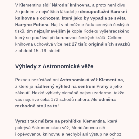
V Klementinu sídlí
Národní knihovna
, a proto není divu,
že jedním z největších lákadel je
dvoupodlažní Barokní
knihovna s ochozem, která jako by vypadla ze světa
Harryho Pottera.
Najít v ní můžete řadu cenných českých
tisků, tím nejzajímavějším je kopie Kodexu vyšehradského,
který se používal při korunovaci českých králů. Celkem
knihovna uchovává více než
27 tisíc originálních svazků
z období 15.-19. století.
Výhledy z Astronomické věže
Pozadu nezůstává ani
Astronomická věž Klementina,
z které je
nádherný výhled na centrum Prahy
a jeho
zákoutí. Hezké výhledy nicméně nejsou zadarmo, takže
vás nejdříve čeká 172 schodů nahoru. Ale
odměna
rozhodně stojí za to!
Vyrazit tak můžete na prohlídku
Klementina, která
pokrývá Astronomickou věž, Meridiánovou síň
i opěvovanou knihovnu a nechybí ani výstup na ochoz