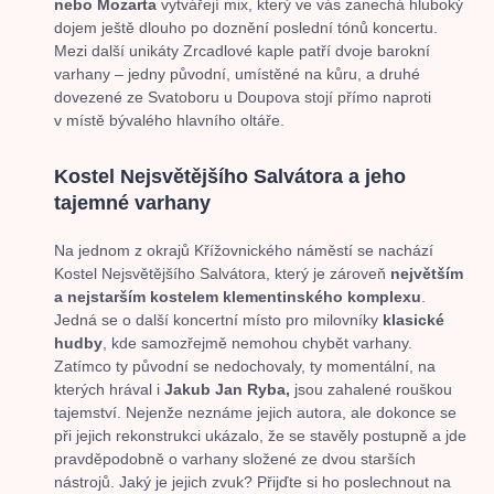
nebo Mozarta
vytvářejí mix, který ve vás zanechá hluboký
dojem ještě dlouho po doznění poslední tónů koncertu.
Mezi další unikáty Zrcadlové kaple patří dvoje barokní
varhany – jedny původní, umístěné na kůru, a druhé
dovezené ze Svatoboru u Doupova stojí přímo naproti
v místě bývalého hlavního oltáře.
Kostel Nejsvětějšího Salvátora a jeho
tajemné varhany
Na jednom z okrajů Křížovnického náměstí se nachází
Kostel Nejsvětějšího Salvátora, který je zároveň
největším
a nejstarším kostelem klementinského komplexu
.
Jedná se o další koncertní místo pro milovníky
klasické
hudby
, kde samozřejmě nemohou chybět varhany.
Zatímco ty původní se nedochovaly, ty momentální, na
kterých hrával i
Jakub Jan Ryba,
jsou zahalené rouškou
tajemství. Nejenže neznáme jejich autora, ale dokonce se
při jejich rekonstrukci ukázalo, že se stavěly postupně a jde
pravděpodobně o varhany složené ze dvou starších
nástrojů. Jaký je jejich zvuk? Přijďte si ho poslechnout na