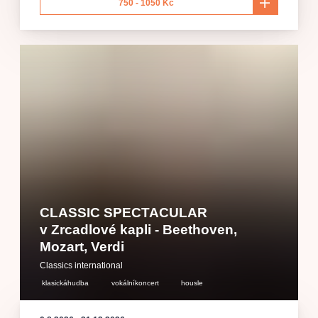
750 - 1050 Kč
CLASSIC SPECTACULAR
v Zrcadlové kapli - Beethoven,
Mozart, Verdi
Classics international
klasickáhudba
vokálníkoncert
housle