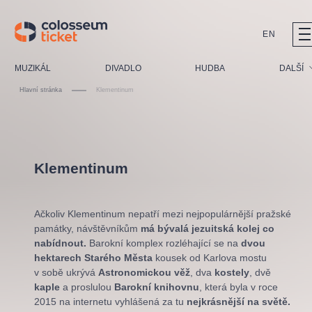
EN
Doporučujeme
MUZIKÁL
DIVADLO
HUDBA
DALŠÍ
Hlavní stránka
Klementinum
Festival
Kino
LUCIE BÍLÁ - TURNÉ
KABÁT - TURNÉ 2026
Mamma Mia!
Pro děti
OBYČEJNÁ HOLKA
Pink Panther Agency,
Kultura pod hvězdami
Klementinum
2026
s.r.o.
Prohlídky
Agentura 44, s.r.o.
Sport
Ačkoliv Klementinum nepatří mezi nejpopulárnější pražské
Ostatní
památky,
návštěvníkům
má bývalá jezuitská kolej co
Ostatní hledají
nabídnout.
Barokní komplex rozléhající se na
dvou
hektarech Starého Města
kousek od Karlova mostu
muzikálypraha
v sobě ukrývá
Astronomickou věž
, dva
kostely
, dvě
kaple
a proslulou
Barokní knihovnu
, která byla v roce
Nejnavštěvovanější
2015 na internetu vyhlášená za tu
nejkrásnější na světě.