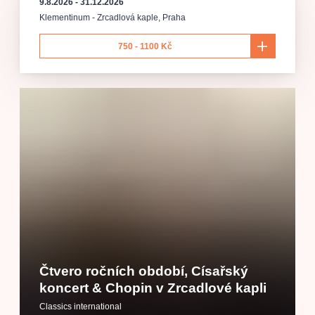
9.8.2026
-
31.12.2026
Klementinum - Zrcadlová kaple
,
Praha
750 - 1100 Kč
Čtvero ročních období, Císařský
koncert & Chopin v Zrcadlové kapli
Classics international