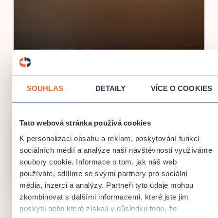
KLEMENTINUM 2026 - Barokní
knihovna a Astronomická věž
eVstupenka
SOUHLAS
DETAILY
VÍCE O COOKIES
Prague City Tourism, a. s.
prohlídka
baroko
klementinum
Tato webová stránka používá cookies
9.8.2026
-
23.8.2026
K personalizaci obsahu a reklam, poskytování funkcí
Klementinum
,
Praha
sociálních médií a analýze naší návštěvnosti využíváme
VYPRODÁNO
soubory cookie. Informace o tom, jak náš web
používáte, sdílíme se svými partnery pro sociální
média, inzerci a analýzy. Partneři tyto údaje mohou
zkombinovat s dalšími informacemi, které jste jim
poskytli nebo které získali v důsledku toho, že