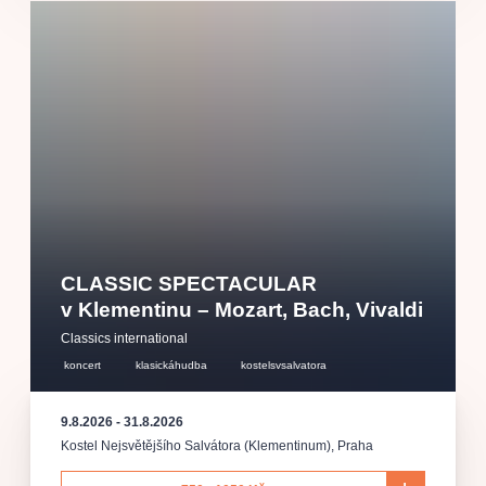
CLASSIC SPECTACULAR
v Klementinu – Mozart, Bach, Vivaldi
Classics international
koncert
klasickáhudba
kostelsvsalvatora
9.8.2026
-
31.8.2026
Kostel Nejsvětějšího Salvátora (Klementinum)
,
Praha