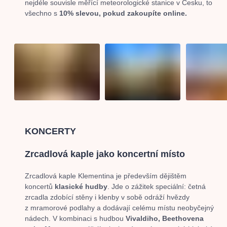
nejdéle souvisle měřící meteorologické stanice v Česku, to
všechno s
10% slevou, pokud zakoupíte online.
KONCERTY
Zrcadlová kaple jako koncertní místo
Zrcadlová kaple Klementina je především dějištěm
koncertů
klasické hudby
. Jde o zážitek speciální: četná
zrcadla zdobící stěny i klenby v sobě odráží hvězdy
z mramorové podlahy a dodávají celému místu neobyčejný
nádech. V kombinaci s hudbou
Vivaldiho, Beethovena