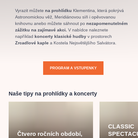
muzikálypraha
divadlopraha
sleva
klasickáhudba
Vyrazit můžete
na prohlídku
Klementina, která pokrývá
filmováhudba
státníopera
rudolfinum
muzikál
Astronomickou věž, Meridiánovou síň i opěvovanou
národnídivadlo
činohra
knihovnu anebo můžete sáhnout po
nezapomenutelném
zážitku na zajímavé akci
.
V nabídce naleznete
například
koncerty klasické hudby
v prostorech
Zrcadlové kaple
a Kostela Nejsvětějšího Salvátora.
PROGRAM A VSTUPENKY
Naše tipy na prohlídky a koncerty
CLASSIC
Čtvero ročních období,
SPECTAC