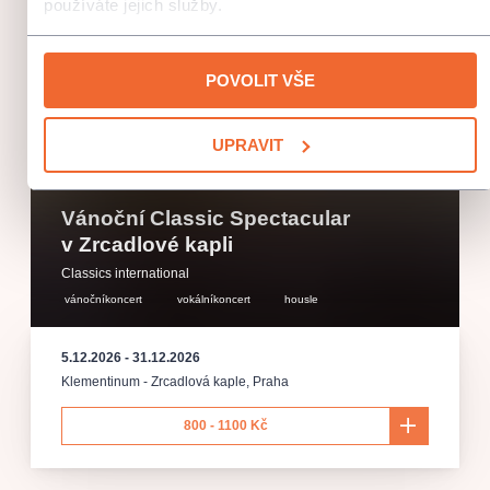
používáte jejich služby.
POVOLIT VŠE
UPRAVIT
Vánoční Classic Spectacular
v Zrcadlové kapli
Classics international
vánočníkoncert
vokálníkoncert
housle
5.12.2026
-
31.12.2026
Klementinum - Zrcadlová kaple
,
Praha
800 - 1100 Kč