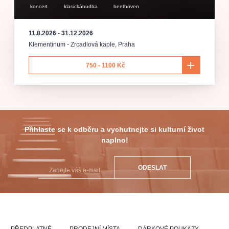
koncert
klasickáhudba
beethoven
11.8.2026
-
31.12.2026
Klementinum - Zrcadlová kaple
,
Praha
750 - 1100 Kč
Přihlaste se k odběru a vychutnejte si kulturní život
naplno!
ODESLAT