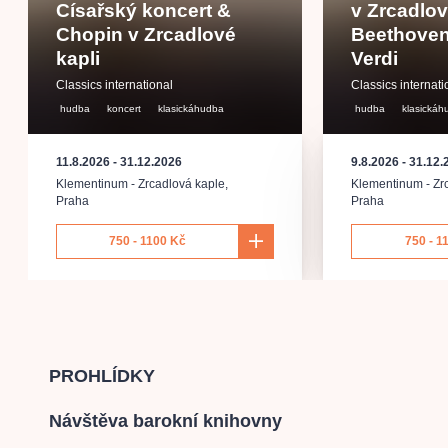
Císařský koncert &
v Zrcadlov
Chopin v Zrcadlové
Beethoven
kapli
Verdi
Classics international
Classics internati
hudba
koncert
klasickáhudba
hudba
klasická
11.8.2026
-
31.12.2026
9.8.2026
-
31.12.
Klementinum - Zrcadlová kaple
,
Klementinum - Zr
Praha
Praha
750 - 1100 Kč
750 - 1
PROHLÍDKY
Návštěva barokní knihovny