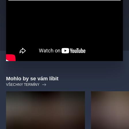
Produkce:
Jan HRUŠÍNSKÝ
Scéna a kostýmy:
Lucie LOOSOVÁ
/
Lucie HALGAŠOVÁ
Fonetická spolupráce:
Dr. Zdena PALKOVÁ
Zvukový design:
Ladislav GREINER
Asistentka režie:
Nikola HRKLOVÁ
Mohlo by se vám líbit
VŠECHNY TERMÍNY