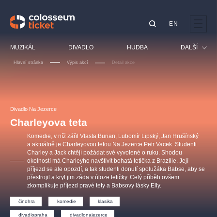
EN
Doporučujeme
MUZIKÁL
DIVADLO
HUDBA
DALŠÍ
Hlavní stránka
Výpis akcí
Detail akce
Festival
Kino
LUCIE BÍLÁ - TURNÉ
KABÁT - TURNÉ 2026
Mamma Mia!
OBYČEJNÁ HOLKA
Pro děti
Divadlo Na Jezerce
Pink Panther Agency,
Kultura pod hvězdami
2026
s.r.o.
Charleyova teta
Prohlídky
Agentura 44, s.r.o.
Komedie, v níž zářil Vlasta Burian, Lubomír Lipský, Jan Hrušínský
Sport
a aktuálně je Charleyovou tetou Na Jezerce Petr Vacek. Studenti
Charley a Jack chtějí požádat své vyvolené o ruku. Shodou
Ostatní
okolností má Charleyho navštívit bohatá tetička z Brazílie. Její
Ostatní hledají
příjezd se ale opozdí, a tak studenti donutí spolužáka Babse, aby se
přestrojil a kryl jim záda v úloze tetičky. Celý příběh ovšem
muzikálypraha
zkomplikuje příjezd pravé tety a Babsovy lásky Elly.
činohra
komedie
klasika
Nejnavštěvovanější
divadlopraha
divadlonajezerce