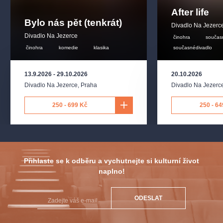
After life
Bylo nás pět (tenkrát)
Divadlo Na Jezerc
Divadlo Na Jezerce
činohra
součas
činohra
komedie
klasika
současnédivadlo
13.9.2026
-
29.10.2026
20.10.2026
Divadlo Na Jezerce
,
Praha
Divadlo Na Jezerc
250 - 699 Kč
250 - 64
Přihlaste se k odběru a vychutnejte si kulturní život
naplno!
ODESLAT