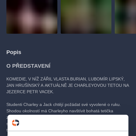
Popis
O PŘEDSTAVENÍ
KOMEDIE, V NÍŽ ZÁŘIL VLASTA BURIAN, LUBOMÍR LIPSKÝ,
JAN HRUŠÍNSKÝ A AKTUÁLNĚ JE CHARLEYOVOU TETOU NA
JEZERCE PETR VACEK.
Studenti Charley a Jack chtějí požádat své vyvolené o ruku.
Shodou okolností má Charleyho navštívit bohatá tetička
z Brazílie. Její příjezd se ale opozdí, a tak studenti donutí
spolužáka Babse, aby se přestrojil a kryl jim záda v úloze
tetičky. Celý příběh ovšem zkomplikuje příjezd pravé tety