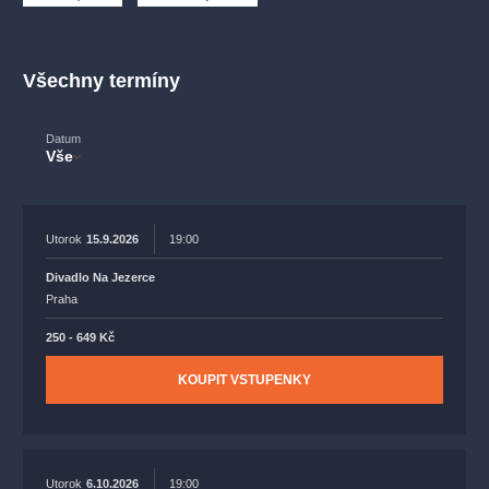
muzikálypraha
divadlopraha
sleva
klasickáhudba
filmováhudba
státníopera
rudolfinum
muzikál
Všechny termíny
národnídivadlo
činohra
Datum
Vše
Utorok
15.9.2026
19:00
Divadlo Na Jezerce
Praha
250 - 649 Kč
KOUPIT VSTUPENKY
Utorok
6.10.2026
19:00