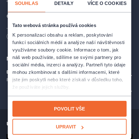
a Babsovy lásky Elly.
SOUHLAS
DETAILY
VÍCE O COOKIES
Obsazení
Tato webová stránka používá cookies
Lord Fancourt Babberley:
Petr Vacek
K personalizaci obsahu a reklam, poskytování
Délka
120
minut
funkcí sociálních médií a analýze naší návštěvnosti
Charles Wykeham:
Petr Macháček
využíváme soubory cookie. Informace o tom, jak
náš web používáte, sdílíme se svými partnery pro
Místa
Charles Wykeham:
Ondřej Dvořák
sociální média, inzerci a analýzy. Partneři tyto údaje
mohou zkombinovat s dalšími informacemi, které
Divadlo Na Jezerce
Jack Chesney:
Martin Leták
ZOBRAZIT NA MAPĚ
jste jim poskytli nebo které získali v důsledku toho,
Praha
že používáte jejich služby.
Dona Lucie d'Alvadorez:
Miluše Šplechtová
PROFIL POŘADATELE DIVADLO NA JEZERCE
a další
POVOLIT VŠE
Tvůrci
Ukázka představení
UPRAVIT
Režie:
Jan Hrušínský