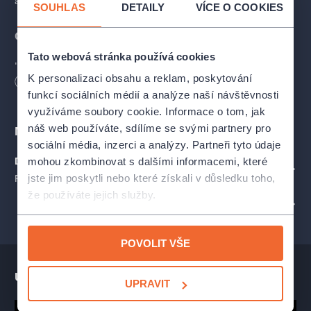
a Babsovy lásky Elly.
SOUHLAS
DETAILY
VÍCE O COOKIES
Obsazení
Tato webová stránka používá cookies
Lord Fancourt Babberley:
Petr Vacek
K personalizaci obsahu a reklam, poskytování
Délka
120
minut
funkcí sociálních médií a analýze naší návštěvnosti
Charles Wykeham:
Petr Macháček
využíváme soubory cookie. Informace o tom, jak
náš web používáte, sdílíme se svými partnery pro
Místa
Charles Wykeham:
Ondřej Dvořák
sociální média, inzerci a analýzy. Partneři tyto údaje
mohou zkombinovat s dalšími informacemi, které
Divadlo Na Jezerce
Jack Chesney:
Martin Leták
ZOBRAZIT NA MAPĚ
jste jim poskytli nebo které získali v důsledku toho,
Praha
že používáte jejich služby.
Dona Lucie d'Alvadorez:
Miluše Šplechtová
PROFIL POŘADATELE DIVADLO NA JEZERCE
a další
POVOLIT VŠE
Tvůrci
Ukázka představení
UPRAVIT
Režie:
Jan Hrušínský