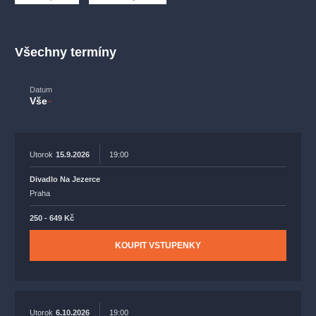
muzikálypraha
divadlopraha
sleva
klasickáhudba
filmováhudba
státníopera
rudolfinum
muzikál
Všechny termíny
národnídivadlo
činohra
Datum
Vše
Utorok
15.9.2026
19:00
Divadlo Na Jezerce
Praha
250 - 649 Kč
KOUPIT VSTUPENKY
Utorok
6.10.2026
19:00