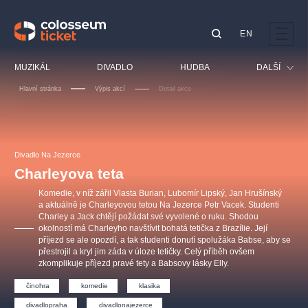
EN
Doporučujeme
MUZIKÁL
DIVADLO
HUDBA
DALŠÍ
Hlavní stránka
Výpis akcí
Detail akce
Festival
Kino
LUCIE BÍLÁ - TURNÉ
KABÁT - TURNÉ 2026
Mamma Mia!
OBYČEJNÁ HOLKA
Pro děti
Divadlo Na Jezerce
Pink Panther Agency,
Kultura pod hvězdami
2026
s.r.o.
Charleyova teta
Prohlídky
Agentura 44, s.r.o.
Komedie, v níž zářil Vlasta Burian, Lubomír Lipský, Jan Hrušínský
Sport
a aktuálně je Charleyovou tetou Na Jezerce Petr Vacek. Studenti
Charley a Jack chtějí požádat své vyvolené o ruku. Shodou
Ostatní
okolností má Charleyho navštívit bohatá tetička z Brazílie. Její
Ostatní hledají
příjezd se ale opozdí, a tak studenti donutí spolužáka Babse, aby se
přestrojil a kryl jim záda v úloze tetičky. Celý příběh ovšem
muzikálypraha
zkomplikuje příjezd pravé tety a Babsovy lásky Elly.
činohra
komedie
klasika
Nejnavštěvovanější
divadlopraha
divadlonajezerce