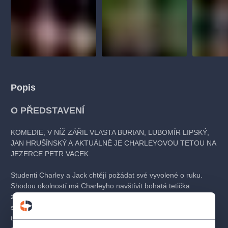
Popis
O PŘEDSTAVENÍ
KOMEDIE, V NÍŽ ZÁŘIL VLASTA BURIAN, LUBOMÍR LIPSKÝ,
JAN HRUŠÍNSKÝ A AKTUÁLNĚ JE CHARLEYOVOU TETOU NA
JEZERCE PETR VACEK.
Studenti Charley a Jack chtějí požádat své vyvolené o ruku.
Shodou okolností má Charleyho navštívit bohatá tetička
z Brazílie. Její příjezd se ale opozdí, a tak studenti donutí
spolužáka Babse, aby se přestrojil a kryl jim záda v úloze
tetičky. Celý příběh ovšem zkomplikuje příjezd pravé tety