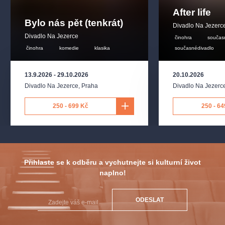
After life
Bylo nás pět (tenkrát)
Divadlo Na Jezerc
Divadlo Na Jezerce
činohra
součas
činohra
komedie
klasika
současnédivadlo
13.9.2026
-
29.10.2026
20.10.2026
Divadlo Na Jezerce
,
Praha
Divadlo Na Jezerc
250 - 699 Kč
250 - 64
Přihlaste se k odběru a vychutnejte si kulturní život
naplno!
ODESLAT