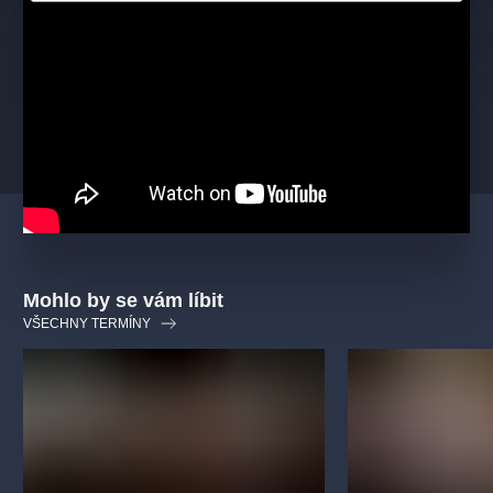
Produkce:
Jan HRUŠÍNSKÝ
Scéna a kostýmy:
Lucie LOOSOVÁ
/
Lucie HALGAŠOVÁ
Fonetická spolupráce:
Dr. Zdena PALKOVÁ
Zvukový design:
Ladislav GREINER
Asistentka režie:
Nikola HRKLOVÁ
Mohlo by se vám líbit
VŠECHNY TERMÍNY