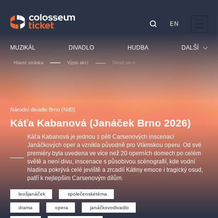
EN
Doporučujeme
MUZIKÁL
DIVADLO
HUDBA
DALŠÍ
Hlavní stránka
Výpis akcí
Detail akce
Festival
Kino
LUCIE BÍLÁ - TURNÉ
KABÁT - TURNÉ 2026
Mamma Mia!
OBYČEJNÁ HOLKA
Pro děti
Národní divadlo Brno (NdB)
Pink Panther Agency,
Kultura pod hvězdami
2026
s.r.o.
Káťa Kabanová (Janáček Brno 2026)
Prohlídky
Agentura 44, s.r.o.
Káťa Kabanová je jednou z pěti Carsenových inscenací
Sport
Janáčkových oper a vznikla původně pro Vlámskou operu. Od své
premiéry byla uvedena ve více než 20 operních domech po celém
Ostatní
světě a není divu, inscenace s působivou scénografií, kde vodní
Ostatní hledají
hladina pokrývá celé jeviště a zrcadlí Kátiny emoce i tragický osud,
patří k nejlepším Carsenovým dílům.
muzikálypraha
leošjanáček
společenskétéma
Nejnavštěvovanější
drama
opera
janáčkovodivadlo