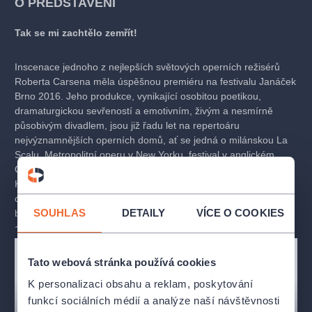
O PŘEDSTAVENÍ
Tak se mi zachtělo zemřít!
Inscenace jednoho z nejlepších světových operních režisérů
Roberta Carsena měla úspěšnou premiéru na festivalu Janáček
Brno 2016. Jeho produkce, vynikající osobitou poetikou,
dramaturgickou sevřeností a emotivním, živým a nesmírně
působivým divadlem, jsou již řadu let na repertoáru
nejvýznamnějších operních domů, ať se jedná o milánskou La
Scalu, Metropolitní operu v New Yorku, festival v anglickém
Glyndebourne nebo Royal Opera House Covent Garden. Káťa
Kabanová je jednou z pěti Carsenových inscenací Janáčkových
oper a vznikla původně pro Vlámskou operu. Od své premiéry
SOUHLAS
DETAILY
VÍCE O COOKIES
byla uvedena ve více než 20 operních domech po celém světě
a není divu, inscenace s působivou scénografií, kde vodní
hladina pokrývá celé jeviště a zrcadlí Kátiny emoce i tragický
osud, patří k nejlepším Carsenovým dílům.
Tato webová stránka používá cookies
K personalizaci obsahu a reklam, poskytování
Když počátkem roku 1919 začal Leoš Janáček uvažovat
funkcí sociálních médií a analýze naší návštěvnosti
o Ostrovského dramatu Bouře coby námětu k nové opeře,