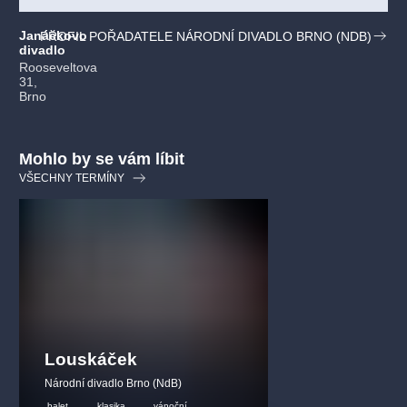
Režie:
Robert Carsen
Janáčkovo
PROFIL POŘADATELE NÁRODNÍ DIVADLO BRNO (NDB)
Asistent režie:
Maria Lamont
divadlo
Rooseveltova
31,
Scéna:
Patrick Kinmonth
Brno
Kostýmy:
Patrick Kinmonth
Mohlo by se vám líbit
VŠECHNY TERMÍNY
Světelný design:
Peter van Praet
Světelný design:
Robert Carsen
Choreografie:
Philippe Giraudeau
Asistent choreografie:
Ivana Kloubková
Louskáček
Sbormistr:
Pavel Koňárek
Národní divadlo Brno (NdB)
Opera je uváděna v českém originále s českými a anglickými
balet
klasika
vánoční