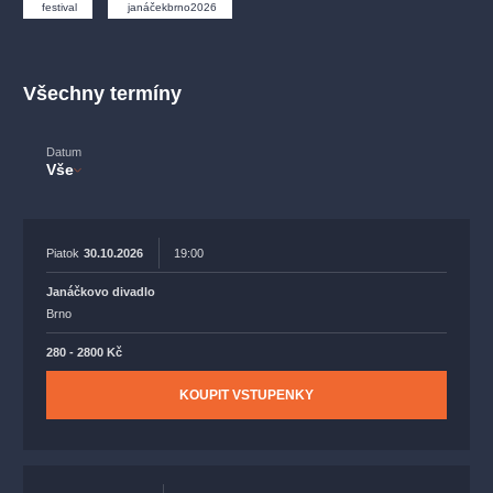
muzikálypraha
divadlopraha
sleva
klasickáhudba
festival
janáčekbrno2026
filmováhudba
státníopera
rudolfinum
muzikál
národnídivadlo
činohra
Všechny termíny
Datum
Vše
Piatok
30.10.2026
19:00
Janáčkovo divadlo
Brno
280 - 2800 Kč
KOUPIT VSTUPENKY