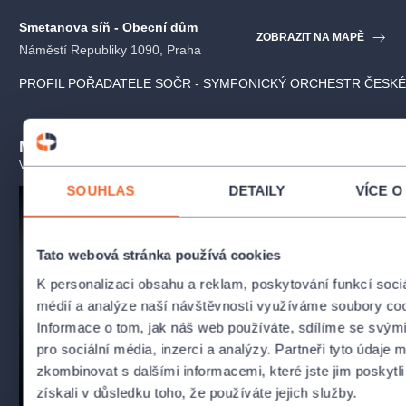
Smetanova síň - Obecní dům
ZOBRAZIT NA MAPĚ
Účinkující
Náměstí Republiky 1090, Praha
Symfonický orchestr Českého rozhlasu
PROFIL POŘADATELE SOČR - SYMFONICKÝ ORCHESTR ČESK
Robert Jindra – dirigent
Federico Kasik
– housle (koncertní mistr Staatskapelle
Mohlo by se vám líbit
Dresden)
VŠECHNY TERMÍNY
Emmanuel Graf
– violoncello (koncertní mistr Bavorské státní
SOUHLAS
DETAILY
VÍCE O
opery)
Marek Kozák
– klavír
Benjamin Bruns
– tenor
Tato webová stránka používá cookies
Český filharmonický sbor Brno
(mužská část)
K personalizaci obsahu a reklam, poskytování funkcí soci
Petr Fiala
– sbormistr
médií a analýze naší návštěvnosti využíváme soubory coo
Informace o tom, jak náš web používáte, sdílíme se svými
Koncert nastuduje dirigent
Robert Jindra
, který se dlouhodobě
R1 - Holstovy planety
S1 - MusEq
věnuje operní i symfonické tvorbě a patří k výrazným
pro sociální média, inzerci a analýzy. Partneři tyto údaje
SOČR - Symfonický orchestr Českého
SOČR - Symfonický
osobnostem české dirigentské scény. Jako sólisté
zkombinovat s dalšími informacemi, které jste jim poskytli
rozhlasu
rozhlasu
Beethovenova koncertu se představí houslista
Federico Kasik
,
získali v důsledku toho, že používáte jejich služby.
premiéra
orchestr
housle
koncert
klasic
koncertní mistr Staatskapelle Dresden, violoncellista
Emmanuel