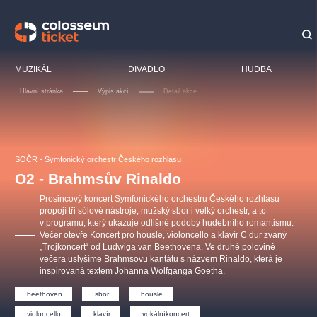
Doporučujeme
MUZIKÁL
DIVADLO
HUDBA
Hlavní stránka
Výpis akcí
Detail akce
LUCIE BÍLÁ - TURNÉ
KABÁT - TURNÉ 2026
Mamma Mia!
OBYČEJNÁ HOLKA
SOČR - Symfonický orchestr Českého rozhlasu
Pink Panther Agency,
Kultura pod hvězdami
2026
s.r.o.
O2 - Brahmsův Rinaldo
Agentura 44, s.r.o.
Prosincový koncert Symfonického orchestru Českého rozhlasu
propojí tři sólové nástroje, mužský sbor i velký orchestr, a to
v programu, který ukazuje odlišné podoby hudebního romantismu.
Večer otevře Koncert pro housle, violoncello a klavír C dur zvaný
Ostatní hledají
„Trojkoncert“ od Ludwiga van Beethovena. Ve druhé polovině
večera uslyšíme Brahmsovu kantátu s názvem Rinaldo, která je
muzikálypraha
inspirovaná textem Johanna Wolfganga Goetha.
beethoven
sbor
housle
Nejnavštěvovanější
violoncello
klavír
vokálníkoncert