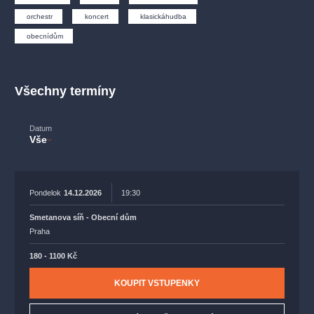
muzikálypraha
divadlopraha
sleva
klasickáhudba
fil
orchestr
koncert
klasickáhudba
státníopera
rudolfinum
muzikál
národnídivadlo
činohr
obecnídům
Všechny termíny
Datum
Vše
Pondelok
14.12.2026
19:30
Smetanova síň - Obecní dům
Praha
180 - 1100 Kč
KOUPIT VSTUPENKY