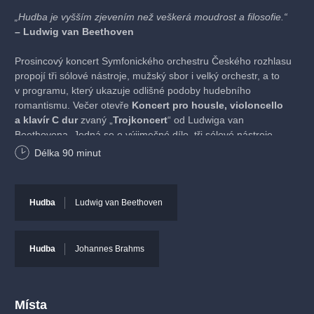
„Hudba je vyšším zjevením než veškerá moudrost a filosofie.“
– Ludwig van Beethoven
Prosincový koncert Symfonického orchestru Českého rozhlasu
propojí tři sólové nástroje, mužský sbor i velký orchestr, a to
v programu, který ukazuje odlišné podoby hudebního
romantismu. Večer otevře
Koncert pro housle, violoncello
a klavír C dur
zvaný „
Trojkoncert
“ od Ludwiga van
Beethovena. Jedná se o výjimečné dílo, tři sólové nástroje
v něm vystupují spíše jako komorní soubor v dialogu
Délka
90
minut
s orchestrem než jako soupeřící virtuosové. Výrazný part má
zejména violoncello. Dílo se vyznačuje jasnou formou, zpěvnou
melodikou a slavnostním charakterem závěrečné věty.
Hudba
Ludwig van Beethoven
Ve druhé polovině večera uslyšíme Brahmsovu kantátu
s názvem
Rinaldo
, která je inspirovaná textem Johanna
Hudba
Johannes Brahms
Wolfganga Goetha. Příběh rytíře Rinalda, rozpolceného mezi
kouzlem Armidiny říše a voláním povinnosti, rozehrává skladatel
v působivé kombinaci tenorového sóla, mužského sboru
a orchestru. Dílo patří k nejpozoruhodnějším, i když méně
Místa
uváděným Brahmsovým vokálně-symfonickým skladbám vůbec.