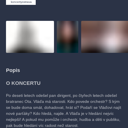
muzikálypraha
divadlopraha
sleva
klasickáhudba
koncertyostrava
filmováhudba
státníopera
rudolfinum
muzikál
národnídivadlo
činohra
Popis
O KONCERTU
Po deseti letech odešel pan dirigent, po čtyřech letech odešel
bratranec Ota. Vláďa má starosti. Kdo povede orchestr? S kým
se bude doma smát, dohadovat, hrát si? Podaří se Vláďovi najít
nové parťáky? Kdo hledá, najde. A Vláďa je v hledání nejvíc
nejlepší! A pokud mu pomůže i orchestr, hudba a děti v publiku,
pak bude hledání víc radost než starost.