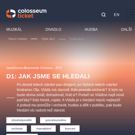
EN
Doporučujeme
MUZIKÁL
DIVADLO
HUDBA
DALŠÍ
Hlavní stránka
Výpis akcí
Detail akce
Festival
Kino
LUCIE BÍLÁ - TURNÉ
KABÁT - TURNÉ 2026
Mamma Mia!
OBYČEJNÁ HOLKA
Pro děti
Janáčkova filharmonie Ostrava - JFO
Pink Panther Agency,
Kultura pod hvězdami
2026
s.r.o.
D1: JAK JSME SE HLEDALI
Prohlídky
Agentura 44, s.r.o.
Po deseti letech odešel pan dirigent, po čtyřech letech odešel
Sport
bratranec Ota. Vláďa má starosti. Kdo povede orchestr? S kým se
bude doma smát, dohadovat, hrát si? Podaří se Vláďovi najít nové
Ostatní
parťáky? Kdo hledá, najde. A Vláďa je v hledání nejvíc nejlepší!
Ostatní hledají
A pokud mu pomůže i orchestr, hudba a děti v publiku, pak bude
hledání víc radost než starost.
muzikálypraha
vhodnéproděti
procelourodinu
Nejnavštěvovanější
orchestr
interaktivní
koncert