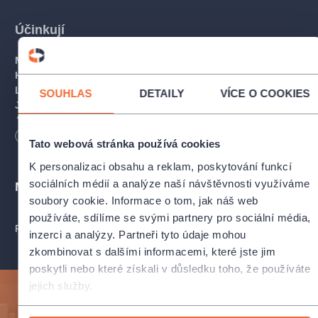
Účinkují
Michal Sedláček
– Vláďa
Kamila Janovičová
– Karla
Lenka Jaborská
– scénář, režie
SOUHLAS
DETAILY
VÍCE O COOKIES
Janáčkova filharmonie Ostrava
Adam Sedlický
– dirigent
Délka
90
minut
Tato webová stránka používá cookies
K personalizaci obsahu a reklam, poskytování funkcí
sociálních médií a analýze naší návštěvnosti využíváme
Místa
soubory cookie. Informace o tom, jak náš web
používáte, sdílíme se svými partnery pro sociální média,
PROFIL POŘADATELE JANÁČKOVA FILHARMONIE OSTRAVA - J
inzerci a analýzy. Partneři tyto údaje mohou
zkombinovat s dalšími informacemi, které jste jim
poskytli nebo které získali v důsledku toho, že používáte
jejich služby.
Přihlaste se k odběru a vychutnejte si kulturní život
naplno!