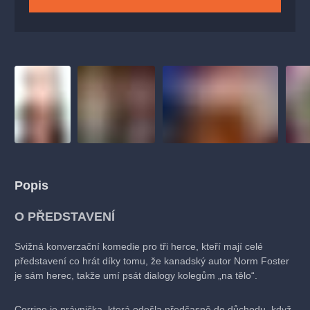
Popis
O PŘEDSTAVENÍ
Svižná konverzační komedie pro tři herce, kteří mají celé
představení co hrát díky tomu, že kanadský autor Norm Foster
je sám herec, takže umí psát dialogy kolegům „na tělo“.
Corrine je právnička, která odešla předčasně do důchodu, když