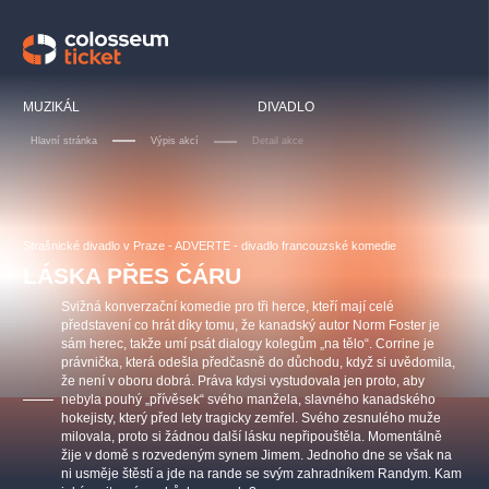
Doporučujeme
MUZIKÁL
DIVADLO
Hlavní stránka
Výpis akcí
Detail akce
LUCIE BÍLÁ - TURNÉ
KABÁT - TURNÉ 2026
Mamma Mia!
OBYČEJNÁ HOLKA
Strašnické divadlo v Praze - ADVERTE - divadlo francouzské komedie
Pink Panther Agency,
Kultura pod hvězdami
2026
s.r.o.
LÁSKA PŘES ČÁRU
Agentura 44, s.r.o.
Svižná konverzační komedie pro tři herce, kteří mají celé
představení co hrát díky tomu, že kanadský autor Norm Foster je
sám herec, takže umí psát dialogy kolegům „na tělo“. Corrine je
právnička, která odešla předčasně do důchodu, když si uvědomila,
Ostatní hledají
že není v oboru dobrá. Práva kdysi vystudovala jen proto, aby
nebyla pouhý „přívěsek“ svého manžela, slavného kanadského
muzikálypraha
hokejisty, který před lety tragicky zemřel. Svého zesnulého muže
milovala, proto si žádnou další lásku nepřipouštěla. Momentálně
žije v domě s rozvedeným synem Jimem. Jednoho dne se však na
Nejnavštěvovanější
ni usměje štěstí a jde na rande se svým zahradníkem Randym. Kam