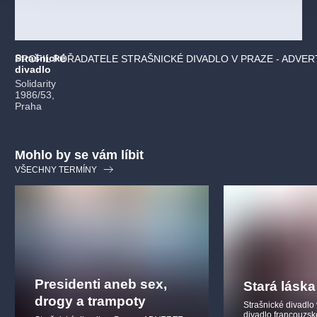
Strašnické
PROFIL POŘADATELE STRAŠNICKÉ DIVADLO V PRAZE - ADVE
divadlo
Solidarity
1986/53,
Praha
Mohlo by se vám líbit
VŠECHNY TERMÍNY
Presidenti aneb sex,
Stará láska
drogy a trampoty
Strašnické divadlo
divadlo francouzs