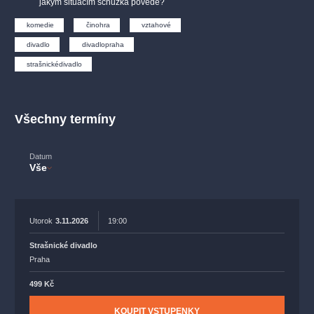
jakým situacím schůzka povede?
muzikálypraha
divadlopraha
sleva
klasickáhudba
fil
komedie
činohra
vztahové
muzikál
národnídivadlo
činohra
divadlo
divadlopraha
strašnickédivadlo
Všechny termíny
Datum
Vše
Utorok
3.11.2026
19:00
Strašnické divadlo
Praha
499 Kč
KOUPIT VSTUPENKY