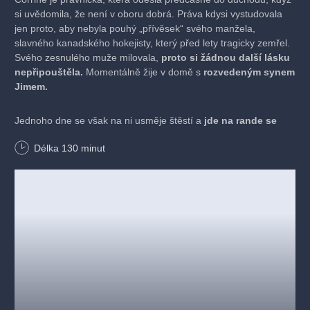
si uvědomila, že není v oboru dobrá. Práva kdysi vystudovala
jen proto, aby nebyla pouhý „přívěsek“ svého manžela,
slavného kanadského hokejisty, který před lety tragicky zemřel.
Svého zesnulého muže milovala,
proto si žádnou další lásku
nepřipouštěla.
Momentálně žije v domě s
rozvedeným synem
Jimem.
Jednoho dne se však na ni usměje štěstí a
jde na rande se
svým zahradníkem Randym.
Jenže Corrine je zamilovaná po
Délka
130
minut
hrozně dlouhé době, takže neví, jak se chovat, co říct, prostě
jak navázat vážný vztah a jak si ho udržet.
Jakmile má
dojem, že jí randění jde, zasáhne rozvedený syn a začne jí
románek s Randym rozmlouvat. Myslí si, že
láska v pozdním
věku je „přes čáru“.
Matka si naopak myslí, že Jim vede až
moc puritánský život a nabádá ho ke změně. Dokonce ho
požádá, aby se od ní odstěhoval. A Randy? Jako „správný
chlap“ začne couvat….
PREMIÉRA
10. 12. 2025