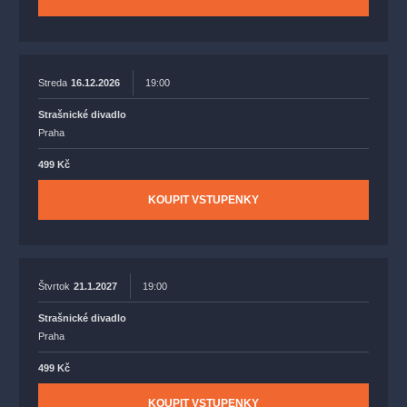
Streda
16.12.2026
19:00
Strašnické divadlo
Praha
499 Kč
KOUPIT VSTUPENKY
Štvrtok
21.1.2027
19:00
Strašnické divadlo
Praha
499 Kč
KOUPIT VSTUPENKY