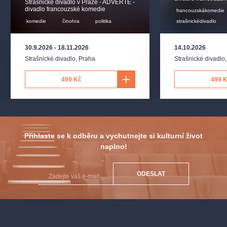
Strašnické divadlo v Praze - ADVERTE -
divadlo francouzské komedie
francouzskákomedie
komedie
činohra
politika
strašnickédivadlo
30.9.2026
-
18.11.2026
14.10.2026
Strašnické divadlo
,
Praha
Strašnické divadlo
499 Kč
499 
Přihlaste se k odběru a vychutnejte si kulturní život
naplno!
ODESLAT