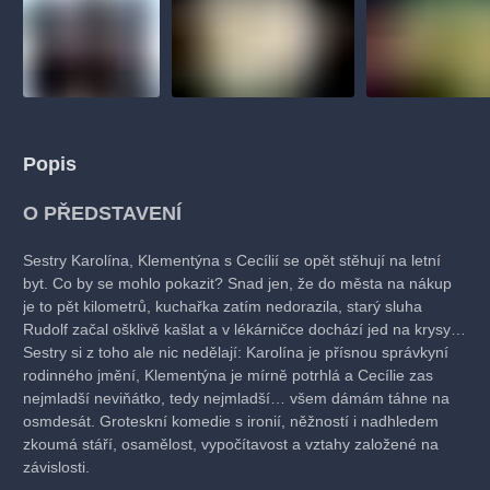
muzikálypraha
divadlopraha
sleva
klasickáhudba
filmováhudba
státníopera
rudolfinum
muzikál
národnídivadlo
činohra
Popis
O PŘEDSTAVENÍ
Sestry Karolína, Klementýna s Cecílií se opět stěhují na letní
byt. Co by se mohlo pokazit? Snad jen, že do města na nákup
je to pět kilometrů, kuchařka zatím nedorazila, starý sluha
Rudolf začal ošklivě kašlat a v lékárničce dochází jed na krysy…
Sestry si z toho ale nic nedělají: Karolína je přísnou správkyní
rodinného jmění, Klementýna je mírně potrhlá a Cecílie zas
nejmladší neviňátko, tedy nejmladší… všem dámám táhne na
osmdesát. Groteskní komedie s ironií, něžností i nadhledem
zkoumá stáří, osamělost, vypočítavost a vztahy založené na
závislosti.