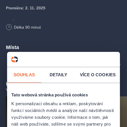
Premiéra: 2. 11. 2025
Tvůrci
Délka
90
minut
Autor:
Wolfgang Kohlhaase
a
Rita Zimmer-Gawrikow
Místa
Režie: Viktorie Čermáková
Scéna, kostýmy:
Anna Pospíšilová
PROFIL POŘADATELE DIVADLO BEZ ZÁBRADLÍ
SOUHLAS
DETAILY
VÍCE O COOKIES
Hudba:
David Hanykýř
Mohlo by se vám líbit
VŠECHNY TERMÍNY
Herecké obsazení
Tato webová stránka používá cookies
Cecílie:
Jana Švandová
K personalizaci obsahu a reklam, poskytování
funkcí sociálních médií a analýze naší návštěvnosti
Klementýna:
Veronika Freimanová
využíváme soubory cookie. Informace o tom, jak
náš web používáte, sdílíme se svými partnery pro