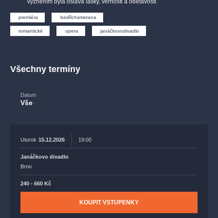
vyzněním byla oslava lásky, věrnosti a obětavosti.
muzikálypraha
divadlopraha
sleva
klasickáhudba
premiéra
bedřichsmetana
filmováhudba
státníopera
rudolfinum
muzikál
romantické
opera
janáčkovodivadlo
národnídivadlo
činohra
Všechny termíny
Datum
Vše
Utorok
15.12.2026
19:00
Janáčkovo divadlo
Brno
240 - 660 Kč
KOUPIT VSTUPENKY