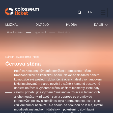
EN
Doporučujeme
MUZIKÁL
DIVADLO
HUDBA
DALŠÍ
Hlavní stránka
Výpis akcí
Detail akce
Festival
Kino
LUCIE BÍLÁ - TURNÉ
KABÁT - TURNÉ 2026
Mamma Mia!
OBYČEJNÁ HOLKA
Pro děti
Národní divadlo Brno (NdB)
Pink Panther Agency,
Kultura pod hvězdami
2026
s.r.o.
Čertova stěna
Prohlídky
Agentura 44, s.r.o.
Bedřich Smetana původně pomýšlel s libretistkou Eliškou
Sport
Krásnohorskou na komickou operu. Nakonec skladatel během
kompozice své poslední dokončené opery nalezl v romantickém
Ostatní
textu inspirovaném starou pověstí o stěně z kamenů postavené
Ostatní hledají
ďáblem na řece u vyšebrodského kláštera momenty, které daly
celému příběhu jiné vyznění. Smetanova izolace v Jabkenicích
muzikálypraha
a jeho neutěšený zdravotní stav a deprese se promítly do
jednotlivých postav a komičnost byla nahrazena hloubkou jejich
citů. Ani humor nezmizel, ale snoubí se s touhou po lásce, životní
Nejnavštěvovanější
moudrostí, melancholií i ďábelským pokušením, aby hlavním