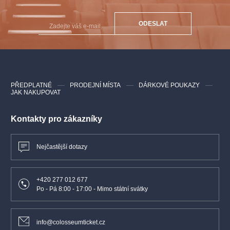
Katuška:
Doubravka Novotná
Beneš:
David Nykl / David Szendiuch
ODESLAT
Rarach:
Jan Šťáva / Pavel Švingr - J.H.
PŘEDPLATNÉ
PRODEJNÍ MÍSTA
DÁRKOVÉ POUKAZY
JAK NAKUPOVAT
Kontakty pro zákazníky
Nejčastější dotazy
+420 277 012 677
Po - Pá 8:00 - 17:00 - Mimo státní svátky
info@colosseumticket.cz