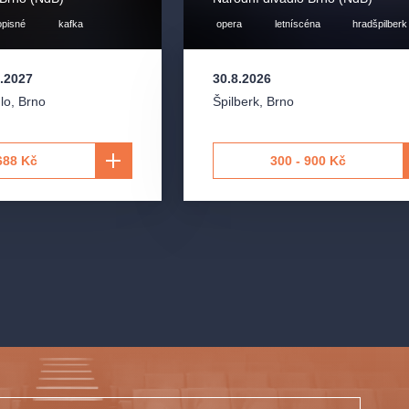
opisné
kafka
opera
letníscéna
hradšpilberk
2.2027
30.8.2026
lo
,
Brno
Špilberk
,
Brno
688 Kč
300 - 900 Kč