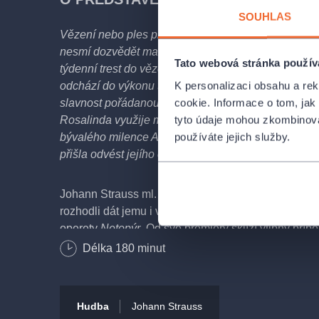
SOUHLAS
Vězení nebo ples plný krásných žen? Volba je snad
nesmí dozvědět manželka. Gabriel Eisenstein si má 
Tato webová stránka použív
týdenní trest do vězení za znevážení soudu. Doma p
K personalizaci obsahu a re
odchází do výkonu trestu, ale místo toho inkognito 
cookie. Informace o tom, jak
slavnost pořádanou exotickým princem Orlofskym. 
tyto údaje mohou zkombinovat
Rosalinda využije manželovi nepřítomnosti a pozve
používáte jejich služby.
bývalého milence Alfreda, jenže dostaveníčko přeruš
přišla odvést jejího chotě do vězení.
Johann Strauss ml. slaví dvousté výročí narozenin 
rozhodli dát jemu i vám dárek v podobě nové insce
operety
Netopýr
. Od své premiéry sklízí vtipný pří
identitě a o tom, že i nevinné flirtování se nemusí vy
Délka
180
minut
na předních scénách a to nejen operetních.
Netopý
stal součástí repertoáru divadel jako je Metropolitní
Vídeňská státní opera. Nikdo už dnes netuší, že vš
Hudba
Johann Strauss
nepovedenou akvizicí francouzské hry
Réveillon
pá