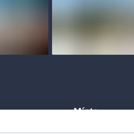
Místa
Janáčkovo divadlo