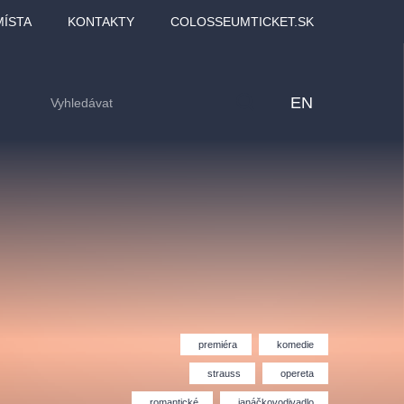
MÍSTA
KONTAKTY
COLOSSEUMTICKET.SK
EN
premiéra
komedie
lfinu -
Love2Dance - Láska,
Filmový orchestr Praha
strauss
opereta
LDI,
tanec a sen
v Novoměstské radnici
romantické
janáčkovodivadlo