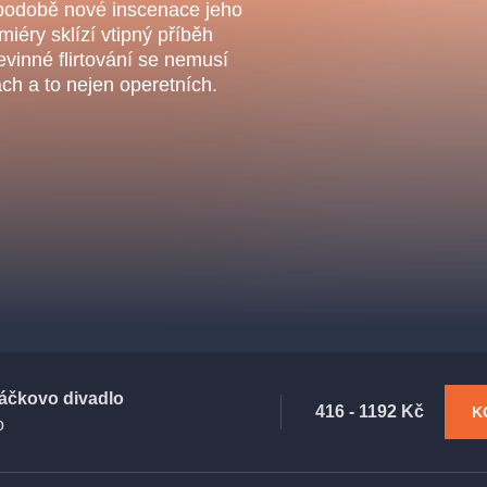
.o.
 podobě nové inscenace jeho
Parnas Ensemb
iéry sklízí vtipný příběh
evinné flirtování se nemusí
ách a to nejen operetních.
ha
sleva
klasickáhudba
filmováhudba
státníopera
činohra
áčkovo divadlo
416 - 1192 Kč
K
o