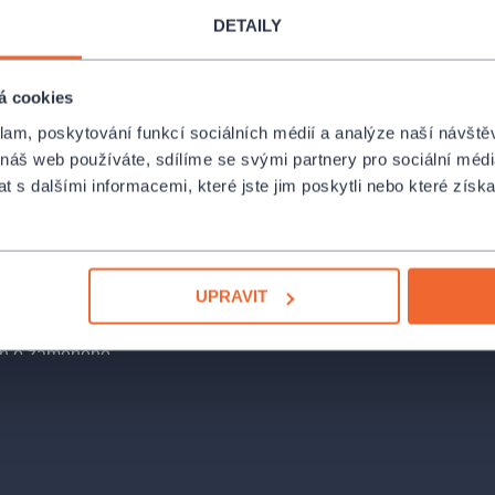
DETAILY
Rooseveltova 31, Brno
ná, je se o tom
jít odsedět
á cookies
Janáčkovo divadlo
ředstírá, že
Rooseveltova 31, Brno
klam, poskytování funkcí sociálních médií a analýze naší návšt
se pobavit na
 náš web používáte, sdílíme se svými partnery pro sociální média
Jeho choť
PROFIL POŘADATEL
 s dalšími informacemi, které jste jim poskytli nebo které získa
 si svého
í stráž, která
UPRAVIT
a tak jsme se
nace jeho slavné
běh o zaměněné
platit, úspěchy
r
se již dávno
 opera či
e začalo
nů Meilhaca