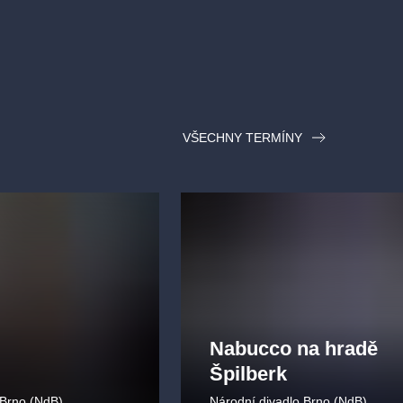
VŠECHNY TERMÍNY
Nabucco na hradě
Špilberk
 Brno (NdB)
Národní divadlo Brno (NdB)