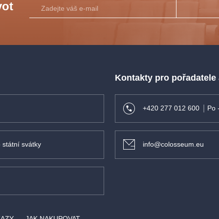
vot
riscein - J.H.
/ Veronika
Kontakty pro pořadatele
lová - J.H.
+420 277 012 600
Po 
 státní svátky
info@colosseum.eu
KAZY
JAK NAKUPOVAT