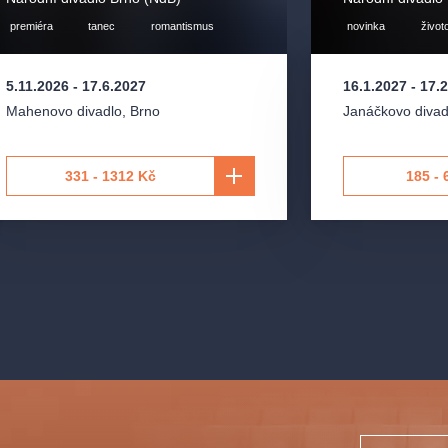
premiéra
tanec
romantismus
novinka
život
5.11.2026
-
17.6.2027
16.1.2027
-
17.
Mahenovo divadlo
,
Brno
Janáčkovo divad
331 - 1312 Kč
185 - 