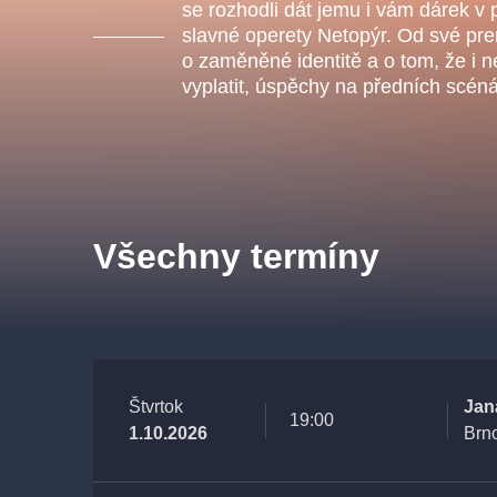
s.r
se rozhodli dát jemu i vám dárek v
Agentura 44, s.r.o.
slavné operety Netopýr. Od své prem
o zaměněné identitě a o tom, že i n
vyplatit, úspěchy na předních scén
Ostatní hledají
muzikálypraha
Všechny termíny
Nejnavštěvovanější
muzikálypraha
divadlopra
muzikál
národnídivadlo
Štvrtok
Jan
19:00
1.10.2026
Brn