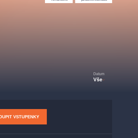
Divadlo Hybernia
Filmový orchestr Praha
le
(FOP)
Datum
Vše
rudolfinum
OUPIT VSTUPENKY