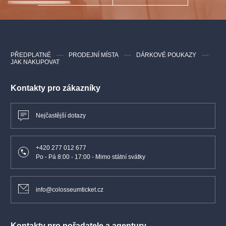
Adéla, komorná:
Doubravka Novotná / TBC
Ida, sestra Adély:
Eva Esterková - J.H. / Eva Svozilová - J.H.
Alfréd:
Ondřej Koplík / Martin Šrejma - J.H.
PŘEDPLATNÉ
PRODEJNÍ MÍSTA
DÁRKOVÉ POUKAZY
JAK NAKUPOVAT
Dr. Falke:
Roman Hoza / Tadeáš Hoza
Kontakty pro zákazníky
a další...
Nejčastější dotazy
+420 277 012 677
Po - Pá 8:00 - 17:00 - Mimo státní svátky
info@colosseumticket.cz
Kontakty pro pořadatele a agentury