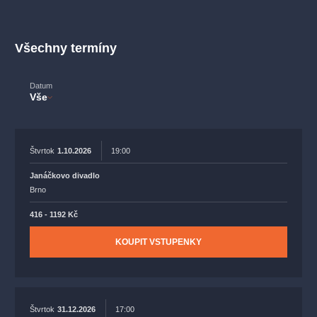
muzikálypraha
divadlopraha
sleva
klasickáhudba
filmováhudba
státníopera
rudolfinum
muzikál
Všechny termíny
národnídivadlo
činohra
Datum
Vše
Štvrtok
1.10.2026
19:00
Janáčkovo divadlo
Brno
416 - 1192 Kč
KOUPIT VSTUPENKY
Štvrtok
31.12.2026
17:00