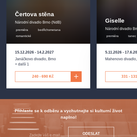
Čertova stěna
Režie:
Vojtěch Orenič
Giselle
Národní divadlo Brno (NdB)
Národní divadlo B
Scéna:
David Janošek
premiéra
bedřichsmetana
romantické
premiéra
tanec
Kostýmy:
Zuzana Přidalová
15.12.2026
-
14.2.2027
5.11.2026
-
17.6.2
Janáčkovo divadlo
,
Brno
Mahenovo divadlo
Dramaturgie:
Patricie Částková
+ další 1
Sbormistr:
Pavel Koňárek
240 - 690 Kč
331 - 13
Obsazení
Gabriel von Eisenstein:
Peter Berger - J.H. / Aleš Briscein -
J.H.
Přihlaste se k odběru a vychutnejte si kulturní život
naplno!
Rosalinda, jeho žena:
Daniela Straková-Šedrlová / Veronika
Rovná - J.H.
ODESLAT