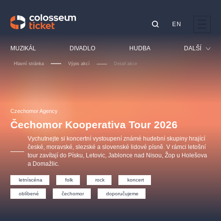
EN
Doporučujeme
MUZIKÁL
DIVADLO
HUDBA
DALŠÍ
Hlavní stránka
Výpis akcí
Detail akce
Festival
Kino
LUCIE BÍLÁ - TURNÉ
KABÁT - TURNÉ 2026
Mamma Mia!
OBYČEJNÁ HOLKA
Pro děti
Czechomor Agency
Pink Panther Agency,
Kultura pod hvězdami
2026
s.r.o.
Čechomor Kooperativa Tour 2026
Prohlídky
Agentura 44, s.r.o.
Vychutnejte si koncertní vystoupení známé hudební skupiny hrající
Sport
české, moravské, slezské a slovenské lidové písně. V rámci letošní
tour zavítají do Písku, Letovic, Jablonce nad Nisou, Žop u Holešova
Ostatní
a Domažlic.
Ostatní hledají
letníscéna
folk
rock
koncert
muzikálypraha
oblíbené
čechomor
doporučujeme
Nejnavštěvovanější