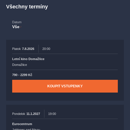
muzikálypraha
divadlopraha
sleva
klasickáhudba
Všechny termíny
filmováhudba
státníopera
rudolfinum
muzikál
národnídivadlo
činohra
Datum
Vše
Piatok
7.8.2026
20:00
Letní kino Domažlice
Domažlice
790 - 2299 Kč
KOUPIT VSTUPENKY
Pondelok
11.1.2027
19:00
Eurocentrum
Jablonec nad Nisou