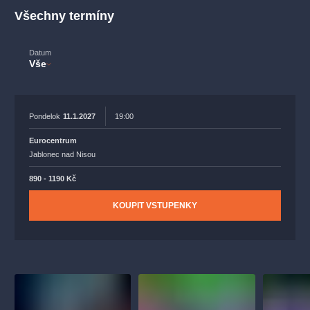
muzikálypraha
divadlopraha
sleva
klasickáhudba
Všechny termíny
filmováhudba
státníopera
rudolfinum
muzikál
národnídivadlo
činohra
Datum
Vše
Pondelok
11.1.2027
19:00
Eurocentrum
Jablonec nad Nisou
890 - 1190 Kč
KOUPIT VSTUPENKY