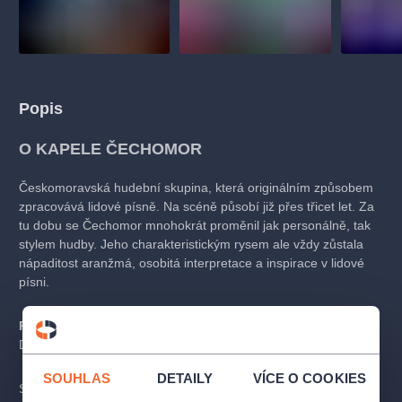
Popis
O KAPELE ČECHOMOR
Českomoravská hudební skupina, která originálním způsobem
zpracovává lidové písně. Na scéně působí již přes třicet let. Za
tu dobu se Čechomor mnohokrát proměnil jak personálně, tak
stylem hudby. Jeho charakteristickým rysem ale vždy zůstala
nápaditost aranžmá, osobitá interpretace a inspirace v lidové
písni.
Rodinná vstupenka:
Vstup pro 2 dospělé a 2 děti do 15 let.
Děti do 6 let (včetně) mají vstup zdarma.
SOUHLAS
DETAILY
VÍCE O COOKIES
Skupina koncertovala úspěšně v Evropě, Severní Americe,