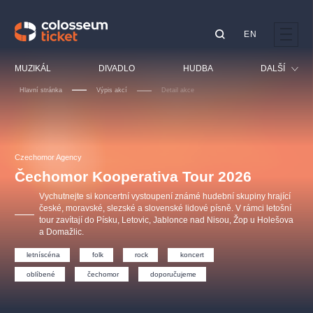
EN
Doporučujeme
MUZIKÁL
DIVADLO
HUDBA
DALŠÍ
Hlavní stránka
Výpis akcí
Detail akce
Festival
Kino
LUCIE BÍLÁ - TURNÉ
KABÁT - TURNÉ 2026
Mamma Mia!
OBYČEJNÁ HOLKA
Pro děti
Czechomor Agency
Pink Panther Agency,
Kultura pod hvězdami
2026
s.r.o.
Čechomor Kooperativa Tour 2026
Prohlídky
Agentura 44, s.r.o.
Vychutnejte si koncertní vystoupení známé hudební skupiny hrající
Sport
české, moravské, slezské a slovenské lidové písně. V rámci letošní
tour zavítají do Písku, Letovic, Jablonce nad Nisou, Žop u Holešova
Ostatní
a Domažlic.
Ostatní hledají
letníscéna
folk
rock
koncert
muzikálypraha
oblíbené
čechomor
doporučujeme
Nejnavštěvovanější