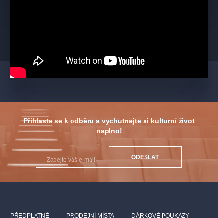
Přihlaste se k odběru a vychutnejte si kulturní život
naplno!
ODESLAT
PŘEDPLATNÉ
PRODEJNÍ MÍSTA
DÁRKOVÉ POUKAZY