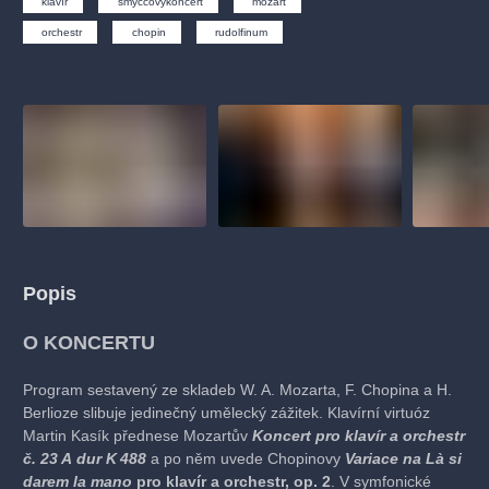
klavír
smyčcovýkoncert
mozart
muzikálypraha
divadlopraha
sleva
klasickáhudba
fil
orchestr
chopin
rudolfinum
státníopera
rudolfinum
muzikál
národnídivadlo
činohr
Popis
O KONCERTU
Program sestavený ze skladeb W. A. Mozarta, F. Chopina a H.
Berlioze slibuje jedinečný umělecký zážitek. Klavírní virtuóz
Martin Kasík přednese Mozartův
Koncert pro klavír a orchestr
č. 23 A dur K 488
a po něm uvede Chopinovy
Variace na Là si
darem la mano
pro klavír a orchestr, op. 2
. V symfonické