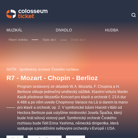
Doporučujeme
MUZIKÁL
DIVADLO
HUDBA
Hlavní stránka
Výpis akcí
Detail akce
LUCIE BÍLÁ - TURNÉ
KABÁT - TURNÉ 2026
Mamma Mia!
OBYČEJNÁ HOLKA
SOČR - Symfonický orchestr Českého rozhlasu
Pink Panther Agency,
Kultura pod hvězdami
2026
s.r.o.
R7 - Mozart - Chopin - Berlioz
Agentura 44, s.r.o.
Program sestavený ze skladeb W. A. Mozarta, F. Chopina a H.
Berlioze slibuje jedinečný umělecký zážitek. Klavírní virtuóz Martin
Kasík přednese Mozartův Koncert pro klavír a orchestr č. 23 A dur
K 488 a po něm uvede Chopinovy Variace na Là si darem la mano
Ostatní hledají
pro klavír a orchestr, op. 2. V symfonické básni Harold v Itálii od
Hectora Berlioze pak uslyšíme mistrovství Josefa Špačka, který
muzikálypraha
bude hrát sólový violový part. Symfonický orchestr Českého
rozhlasu bude řídit Erina Yashima, německá dirigentka, která
vystupuje s prestižními světovými orchestry v Evropě i USA.
Nejnavštěvovanější