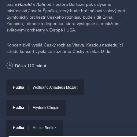
básni
Harold v Itálii
od Hectora Berlioze pak uslyšíme
mistrovství Josefa Špačka, který bude hrát sólový violový part.
Symfonický orchestr Českého rozhlasu bude řídit Erina
Yashima, německá dirigentka, která vystupuje s prestižními
světovými orchestry v Evropě i USA.
Koncert živě vysílá Český rozhlas Vltava. Každou následující
středu koncert vysílá ze záznamu Český rozhlas D-dur.
Délka
110
minut
Program
Wolfgang Amadeus Mozart:
Koncert pro klavír č. 23 A dur KV
488 Konec formulářeZačátek formulářeKonec formuláře
Hudba
Wolfgang Amadeus Mozart
Fryderyk Chopin:
Variace na Là ci darem la mano pro klavír
a orchestr
Hector Berlioz:
Harold v Itálii, čtyřvětá symfonie pro sólovou
Hudba
Fryderik Chopin
violu
Účinkující
Hudba
Hector Berlioz