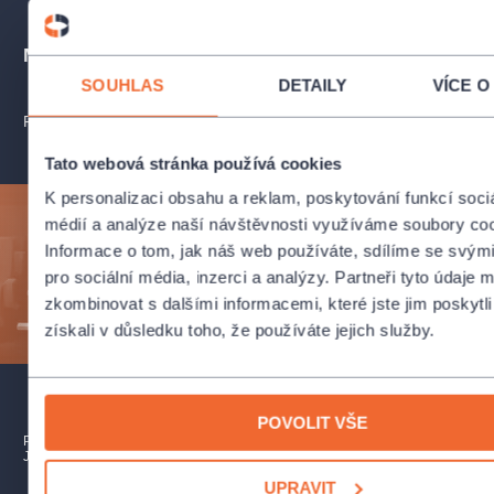
Erina Yashima
dirigentka
Martin Kasík
klavír
Místa
Josef Špaček
viola
SOUHLAS
DETAILY
VÍCE O
SOČR
PROFIL POŘADATELE SOČR - SYMFONICKÝ ORCHESTR ČESK
Změny v programu účinkujících jsou vyhrazeny.
Tato webová stránka používá cookies
K personalizaci obsahu a reklam, poskytování funkcí soci
médií a analýze naší návštěvnosti využíváme soubory coo
Přihlaste se k odběru a vychutnejte si kulturní život
naplno!
Informace o tom, jak náš web používáte, sdílíme se svými
pro sociální média, inzerci a analýzy. Partneři tyto údaje
zkombinovat s dalšími informacemi, které jste jim poskytli
ODESLAT
získali v důsledku toho, že používáte jejich služby.
POVOLIT VŠE
PŘEDPLATNÉ
PRODEJNÍ MÍSTA
DÁRKOVÉ POUKAZY
JAK NAKUPOVAT
UPRAVIT