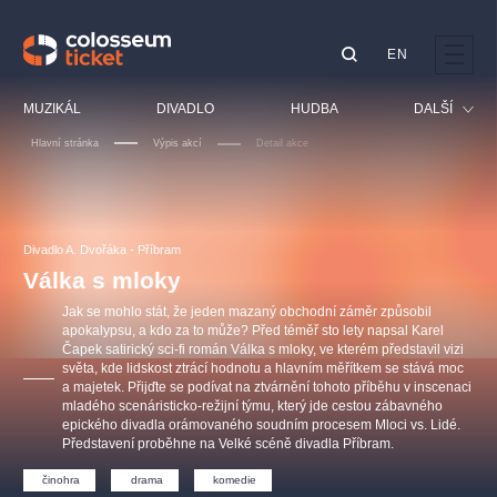
EN
Doporučujeme
MUZIKÁL
DIVADLO
HUDBA
DALŠÍ
Hlavní stránka
Výpis akcí
Detail akce
Festival
Kino
LUCIE BÍLÁ - TURNÉ
KABÁT - TURNÉ 2026
Mamma Mia!
OBYČEJNÁ HOLKA
Pro děti
Divadlo A. Dvořáka - Příbram
Pink Panther Agency,
Kultura pod hvězdami
2026
s.r.o.
Válka s mloky
Prohlídky
Agentura 44, s.r.o.
Jak se mohlo stát, že jeden mazaný obchodní záměr způsobil
Sport
apokalypsu, a kdo za to může? Před téměř sto lety napsal Karel
Čapek satirický sci-fi román Válka s mloky, ve kterém představil vizi
Ostatní
světa, kde lidskost ztrácí hodnotu a hlavním měřítkem se stává moc
Ostatní hledají
a majetek. Přijďte se podívat na ztvárnění tohoto příběhu v inscenaci
mladého scenáristicko-režijní týmu, který jde cestou zábavného
muzikálypraha
epického divadla orámovaného soudním procesem Mloci vs. Lidé.
Představení proběhne na Velké scéně divadla Příbram.
Nejnavštěvovanější
činohra
drama
komedie