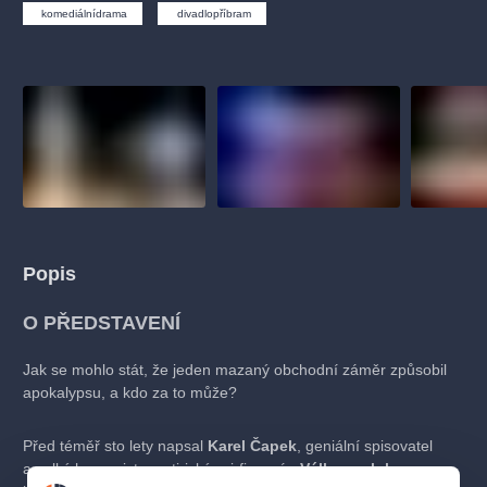
muzikálypraha
divadlopraha
sleva
klasickáhudba
komediálnídrama
divadlopříbram
filmováhudba
státníopera
rudolfinum
muzikál
národnídivadlo
činohra
Popis
O PŘEDSTAVENÍ
Jak se mohlo stát, že jeden mazaný obchodní záměr způsobil
apokalypsu, a kdo za to může?
Před téměř sto lety napsal
Karel Čapek
, geniální spisovatel
a velký humanista, satirický sci-fi román
Válka s mloky
, ve