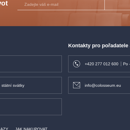
vot
Kontakty pro pořadatele
+420 277 012 600
Po 
 státní svátky
info@colosseum.eu
KAZY
JAK NAKUPOVAT