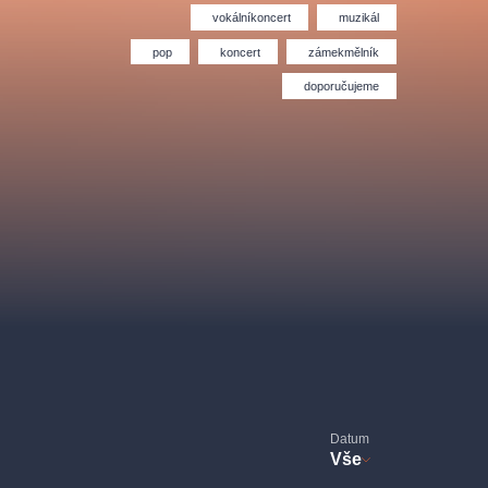
Divadlo Hybernia
Filmový orchestr Praha
vokálníkoncert
muzikál
le
(FOP)
pop
koncert
zámekmělník
doporučujeme
rudolfinum
Datum
Vše