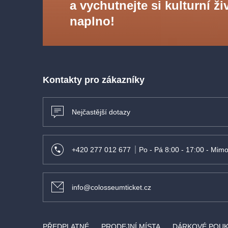
a vychutnejte si kulturní ži
naplno!
Kontakty pro zákazníky
Nejčastější dotazy
+420 277 012 677
Po - Pá 8:00 - 17:00 - Mimo
info@colosseumticket.cz
PŘEDPLATNÉ
PRODEJNÍ MÍSTA
DÁRKOVÉ POU