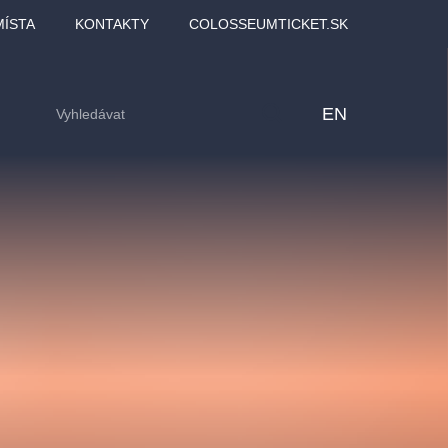
MÍSTA
KONTAKTY
COLOSSEUMTICKET.SK
EN
lfinu -
Love2Dance - Láska,
Filmový orchestr Praha
LDI,
tanec a sen
v Novoměstské radnici