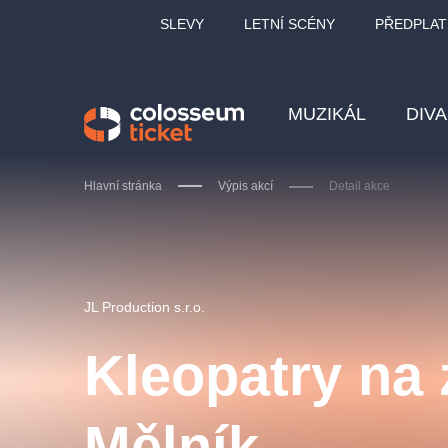
SLEVY
LETNÍ SCÉNY
PŘEDPLAT
MUZIKÁL
DIV
Hlavní stránka
Výpis akcí
Detail akce
Doporučujeme
JL Production s.r.o.
Kleopatry na
LUCIE BÍLÁ - TURNÉ
KA
Mělník
OBYČEJNÁ HOLKA
Pi
2026