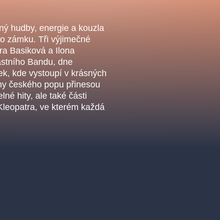
.o.
Parnas Ensemb
lný hudby, energie a kouzla
ho zámku. Tři výjimečné
a Basiková a Ilona
astního Bandu, dne
ek, kde vystoupí v krásných
ovny českého popu přinesou
é hity, ale také části
Kleopatra, ve kterém každá
ha
sleva
klasickáhudba
filmováhudba
státníopera
činohra