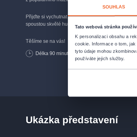
SOUHLAS
Přijďte si vychutnat večer s příjemnou atmosférou,
spoustou skvělé hudby.
Tato webová stránka použív
K personalizaci obsahu a re
Těšíme se na vás!
cookie. Informace o tom, jak
tyto údaje mohou zkombinovat
Délka
90
minut
používáte jejich služby.
Ukázka představení