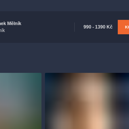
ek Mělník
990 - 1390 Kč
K
ník