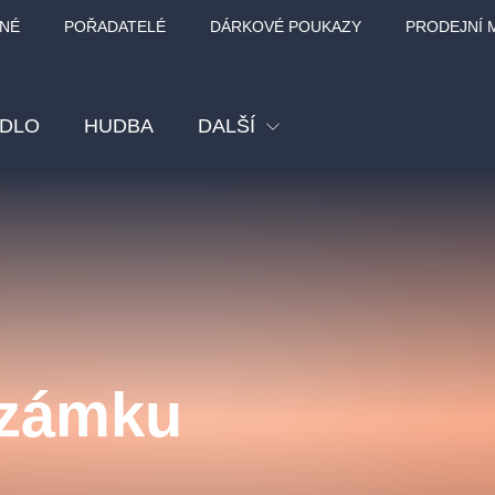
NÉ
POŘADATELÉ
DÁRKOVÉ POUKAZY
PRODEJNÍ 
ADLO
HUDBA
DALŠÍ
Festival
Kino
Pro děti
Prohlídky
Sport
 zámku
Ostatní
BÁT - TURNÉ 2026
Mamma Mia!
Koncert v Rudo
MOZART, VIVA
nk Panther Agency,
Kultura pod hvězdami
SMETANA