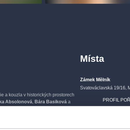
Místa
Zámek Mělník
Svatováclavská 19/16, 
ie a kouzla v historických prostorech
PROFIL POŘ
ka Absolonová
,
Bára Basiková
a
ndu, dne 13.8.2026 již tradičně na
Tyto tři pěvecké královny českého popu
 ale také části repertoáru
z nich alternovala hlavní roli.