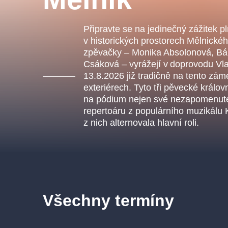
s.r
Agentura 44, s.r.o.
Připravte se na jedinečný zážitek p
v historických prostorech Mělnické
zpěvačky – Monika Absolonová, Bár
Csáková – vyrážejí v doprovodu Vl
Ostatní hledají
13.8.2026 již tradičně na tento zám
exteriérech. Tyto tři pěvecké král
muzikálypraha
na pódium nejen své nezapomenuteln
repertoáru z populárního muzikálu 
Nejnavštěvovanější
z nich alternovala hlavní roli.
muzikálypraha
divadlopra
muzikál
národnídivadlo
Všechny termíny