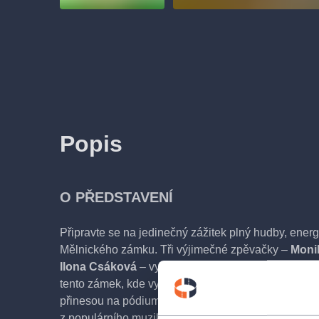
Popis
O PŘEDSTAVENÍ
Připravte se na jedinečný zážitek plný hudby, energ
Mělnického zámku. Tři výjimečné zpěvačky –
Moni
Ilona Csáková
– vyrážejí v doprovodu Vlastního Ba
tento zámek, kde vystoupí v krásných exteriérech. 
přinesou na pódium nejen své nezapomenutelné hity,
z populárního muzikálu
Kleopatra
, ve kterém každá 