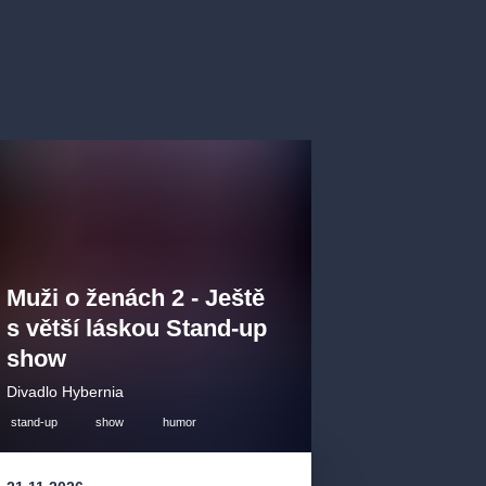
Muži o ženách 2 - Ještě
s větší láskou Stand-up
show
Divadlo Hybernia
stand-up
show
humor