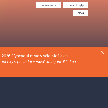
Divadlo Hybernia
Filmový orchestr Praha
le
(FOP)
doporučujeme
muzikálovýtip
sleva
8.
2026. Vyberte si místa v sále, vložte do
upenky v poslední cenové kategorii. Platí na
rudolfinum