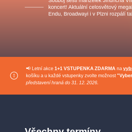
Souboj šesti manželek Jindřicha VII
s.r
Agentura 44, s.r.o.
koncert! Aktuální celosvětový meg
Endu, Broadwayi i v Plzni rozpálí t
Ostatní hledají
muzikálypraha
📢 Letní akce
1+1 VSTUPENKA ZDARMA
na
vyb
Nejnavštěvovanější
košíku a u každé vstupenky zvolte možnost
"Vyber
představení hraná do 31. 12. 2026.
muzikálypraha
divadlopra
muzikál
národnídivadlo
Všechny termíny