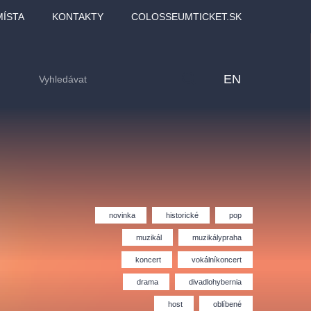
MÍSTA
KONTAKTY
COLOSSEUMTICKET.SK
EN
novinka
historické
pop
muzikál
muzikálypraha
koncert
vokálníkoncert
drama
divadlohybernia
lfinu -
Love2Dance - Láska,
Filmový orchestr Praha
LDI,
tanec a sen
v Novoměstské radnici
host
oblíbené