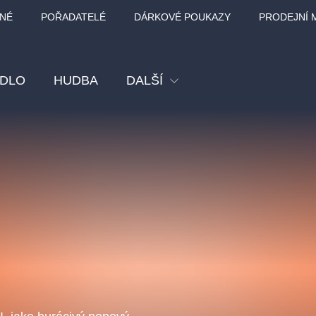
NÉ
POŘADATELÉ
DÁRKOVÉ POUKAZY
PRODEJNÍ 
ADLO
HUDBA
DALŠÍ
Festival
Kino
Pro děti
Prohlídky
Sport
Ostatní
BÁT - TURNÉ 2026
Mamma Mia!
Koncert v Rudo
MOZART, VIVA
nk Panther Agency,
Kultura pod hvězdami
SMETANA