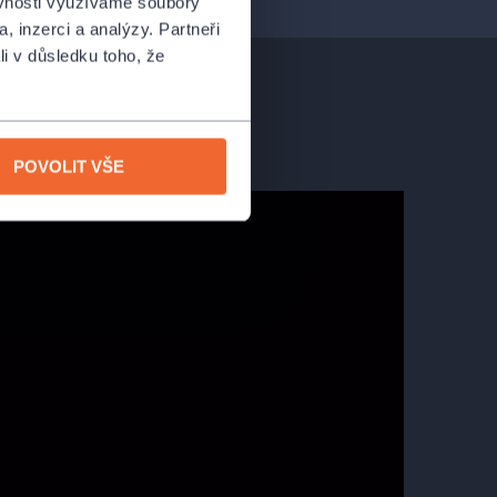
ěvnosti využíváme soubory
, inzerci a analýzy. Partneři
li v důsledku toho, že
POVOLIT VŠE