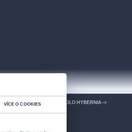
PROFIL POŘADATELE DIVADLO HYBERNIA
VÍCE O COOKIES