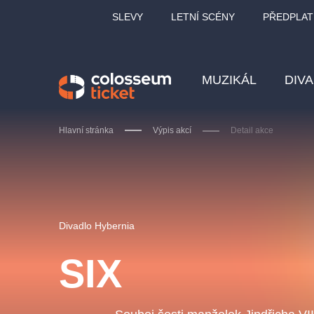
SLEVY
LETNÍ SCÉNY
PŘEDPLAT
MUZIKÁL
DIV
Hlavní stránka
Výpis akcí
Detail akce
Doporučujeme
Divadlo Hybernia
SIX
LUCIE BÍLÁ - TURNÉ
KA
OBYČEJNÁ HOLKA
Pi
2026