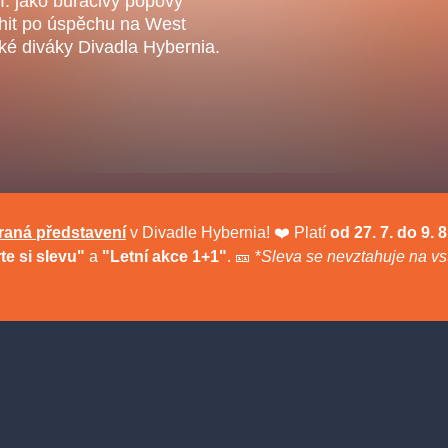
I. jako burácivý popový
.o.
Parnas Ensemb
ahit po úspěchu na West
aké diváky Divadla Hybernia.
raná představení
v Divadle Hybernia! ❤️ Platí
od 27. 7. do 9. 
te si slevu"
a
"Letní akce 1+1"
. 🎫 *
Sleva se nevztahuje na vst
ha
sleva
klasickáhudba
filmováhudba
státníopera
činohra