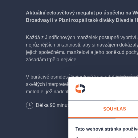
Aktuální celosvětový megahit po úspěchu na W
Broadwayi i v Plzni rozpálí také diváky Divadla 
Každá z Jindřichových manželek postupně vypráví 
nejrůznějších pikantností, aby si navzájem dokázaly,
jejich společnému manželovi a jeho poněkud poc
zásadám trpěla nejvíce.
V burácivé osmdesátiminutové koncertní bitvě vás 
skvělých interpretek, čtyřčlenná čistě ženská kapel
melodie, jež nadchly fanoušky po celém světě, kde
nasbíral desítky nejrůznějších ocenění. Moderní, e
Délka
90
minut
a provokativní dílo boří žánrové hranice a bezpoc
SOUHLAS
především diváky mladé a střední generace. Pestrý 
kombinující muzikál, popový koncert a historická fak
nemůžete nechat ujít! Pozor, uvádíme pouze limito
Tato webová stránka použív
představení!