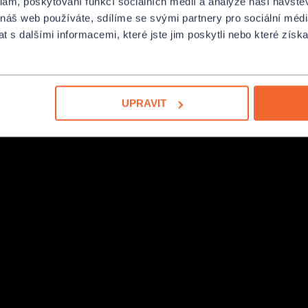
klam, poskytování funkcí sociálních médií a analýze naší návšt
 náš web používáte, sdílíme se svými partnery pro sociální média
 s dalšími informacemi, které jste jim poskytli nebo které získa
UPRAVIT
la Nosková
oňa Hanzlíčková
 Režná