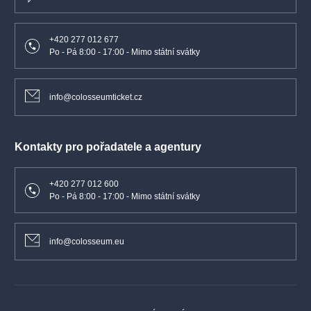
a Ariadna. Na jeho konci se pak s Georgem Gerschwinem
za Ravelem vydáme do Paříže, kam roku 1936 přijel u svého
vzoru studovat.
+420 277 012 677
Po - Pá 8:00 - 17:00 - Mimo státní svátky
Koncert z řady C
info@colosseumticket.cz
Program
Albert Roussel
Kontakty pro pořadatele a agentury
Bakchus a Ariadna, baletní suita č. 2, op. 43
+420 277 012 600
Maurice Ravel
Po - Pá 8:00 - 17:00 - Mimo státní svátky
Koncert pro klavír levou rukou a orchestr
Guillaume Connesson
info@colosseum.eu
Céléphaïs, 1. část ze skladby pro symfonický orchestr Les Cités
de Lovecraft (česká premiéra)
George Gershwin