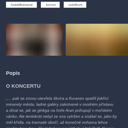
muzikálypraha
divadlopraha
sleva
klasickáhudba
českáfilharmonie
koncert
rudolfinum
filmováhudba
státníopera
rudolfinum
muzikál
národnídivadlo
činohra
Popis
O KONCERTU
„… pak se znovu otevřela škvíra a Kuranes spatřil jiskřící
minarety města, ladné galéry zakotvené v modrém přístavu
a díval se, jak se ginkga na hoře Aran pohupují v mořském
vánku. Ale tentokrát nebyl ze sna vytržen a snášel se, jako by
měl křídla, na travnaté úbočí, až konečně nohama lehce