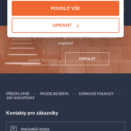
zapisoval sny a pak je přetvářel do literárních textů. Jedná se
POVOLIT VŠE
PROFIL POŘADATELE ČESKÁ FILHARMONIE
o sled vizí, stejně jako ve snu se obrazy střídají velmi rychle.
Sen se mění v noční můru, světlo v proud stínů.“
UPRAVIT
I Ravelův druhý klavírní koncert vznikl na zakázku, některé
Přihlaste se k odběru a vychutnejte si kulturní život
požadavky měl ale jeho zadavatel Paul Wittgenstein od
naplno!
začátku o dost jasnější. Během první světové války tento
pianista na ruské frontě přišel o ruku. Odhodlaný pokračovat
v nedávno započaté koncertní kariéře vyvinul vlastní
ODESLAT
techniku hry levou rukou a počal již existující repertoár
upravovat ke svým účelům. Zároveň si hned u několika
skladatelů objednal skladby nové.
Ravelova kompozice náročného zákazníka
PŘEDPLATNÉ
PRODEJNÍ MÍSTA
DÁRKOVÉ POUKAZY
nenadchla.
„Kdybych chtěl hrát bez orchestru, neobjednal bych
JAK NAKUPOVAT
si koncert,“
okomentoval ironicky dlouhé sólo v úvodu díla.
Ravel však skladbu nepřehodnotil, a tak ji Wittgenstein 27.
listopadu 1931 na vídeňské premiéře zahrál v původní podobě.
Kontakty pro zákazníky
Na začátku večera uslyšíme, zda Maurice Ravel svého
krajana Alberta Roussela inspiroval i v baletní suitě Bakchus
Nejčastější dotazy