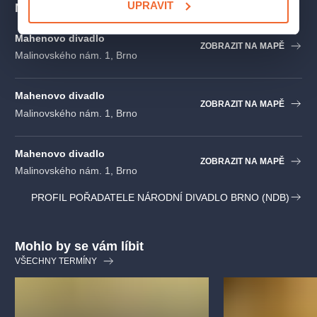
napsal finský autor Juha Jokela (*1970) pro finské národní
UPRAVIT
Místa
divadlo. Činohra NdB hru uvádí v české premiéře.
Mahenovo divadlo
ZOBRAZIT NA MAPĚ
Česká premiéra: 16. října 2026 v Mahenově divadle
Malinovského nám. 1, Brno
Inscenační tým
Mahenovo divadlo
ZOBRAZIT NA MAPĚ
Malinovského nám. 1, Brno
Autor
Juha Jokela
Režie
Aminata Keita
Mahenovo divadlo
ZOBRAZIT NA MAPĚ
Malinovského nám. 1, Brno
PROFIL POŘADATELE NÁRODNÍ DIVADLO BRNO (NDB)
Mohlo by se vám líbit
VŠECHNY TERMÍNY