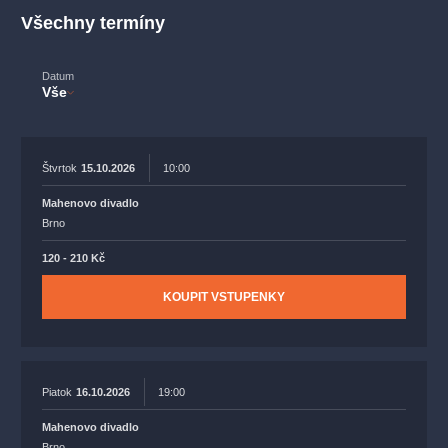
muzikálypraha
divadlopraha
sleva
klasickáhudba
Všechny termíny
filmováhudba
státníopera
rudolfinum
muzikál
národnídivadlo
činohra
Datum
Vše
Štvrtok
15.10.2026
10:00
Mahenovo divadlo
Brno
120 - 210 Kč
KOUPIT VSTUPENKY
Piatok
16.10.2026
19:00
Mahenovo divadlo
Brno