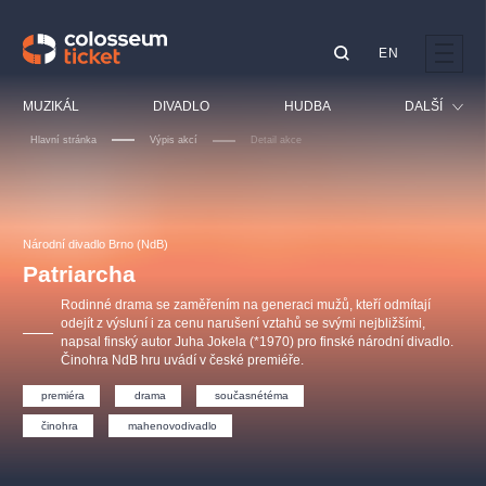
EN
Doporučujeme
MUZIKÁL
DIVADLO
HUDBA
DALŠÍ
Hlavní stránka
Výpis akcí
Detail akce
Festival
Kino
LUCIE BÍLÁ - TURNÉ
KABÁT - TURNÉ 2026
Mamma Mia!
OBYČEJNÁ HOLKA
Pro děti
Národní divadlo Brno (NdB)
Pink Panther Agency,
Kultura pod hvězdami
2026
s.r.o.
Patriarcha
Prohlídky
Agentura 44, s.r.o.
Rodinné drama se zaměřením na generaci mužů, kteří odmítají
Sport
odejít z výsluní i za cenu narušení vztahů se svými nejbližšími,
napsal finský autor Juha Jokela (*1970) pro finské národní divadlo.
Ostatní
Činohra NdB hru uvádí v české premiéře.
Ostatní hledají
premiéra
drama
současnétéma
muzikálypraha
činohra
mahenovodivadlo
Nejnavštěvovanější