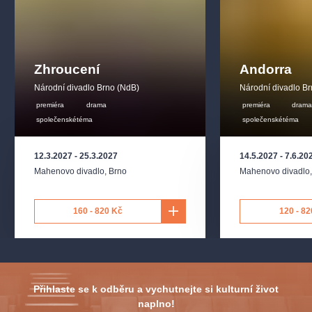
Zhroucení
Andorra
Národní divadlo Brno (NdB)
Národní divadlo B
premiéra
drama
premiéra
dram
společenskétéma
společenskétéma
12.3.2027
-
25.3.2027
14.5.2027
-
7.6.20
Mahenovo divadlo
,
Brno
Mahenovo divadlo
160 - 820 Kč
120 - 82
Přihlaste se k odběru a vychutnejte si kulturní život
naplno!