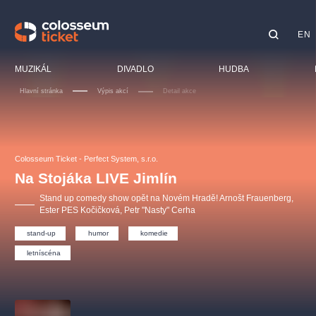
EN
Doporučujeme
MUZIKÁL
DIVADLO
HUDBA
Hlavní stránka
Výpis akcí
Detail akce
Fest
Kino
LUCIE BÍLÁ - TURNÉ
KABÁT - TURNÉ 2026
Mamma Mia!
OBYČEJNÁ HOLKA
Pro d
Colosseum Ticket - Perfect System, s.r.o.
Pink Panther Agency,
Kultura pod hvězdami
2026
s.r.o.
Na Stojáka LIVE Jimlín
Proh
Agentura 44, s.r.o.
Stand up comedy show opět na Novém Hradě! Arnošt Frauenberg,
Spor
Ester PES Kočičková, Petr "Nasty" Cerha
Osta
stand-up
humor
komedie
Ostatní hledají
letníscéna
muzikálypraha
Nejnavštěvovanější