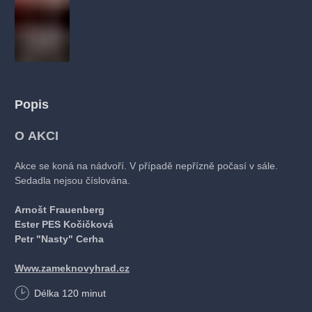
muzikálypraha
divadlopraha
sleva
klasickáhudba
filmováhudba
státníopera
rudolfinum
muzikál
národnídivadlo
činohra
Popis
O AKCI
Akce se koná na nádvoří. V případě nepřízně počasí v sále.
Sedadla nejsou číslována.
Arnošt Frauenberg
Ester PES Kočičková
Petr "Nasty" Cerha
Www.zameknovyhrad.cz
Délka
120
minut