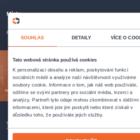
Místa
PROFIL POŘADATELE COLOSSEUM TICKET - PERFECT SYSTEM,
SOUHLAS
DETAILY
VÍCE O COO
Tato webová stránka používá cookies
Přihlaste se k odběru a vychutnejte si kulturní život
naplno!
K personalizaci obsahu a reklam, poskytování funkcí
sociálních médií a analýze naší návštěvnosti využíváme
soubory cookie. Informace o tom, jak náš web používáte,
ODESLAT
sdílíme se svými partnery pro sociální média, inzerci a
analýzy. Partneři tyto údaje mohou zkombinovat s dalšími
informacemi, které jste jim poskytli nebo které získali v
důsledku toho, že používáte jejich služby.
PŘEDPLATNÉ
PRODEJNÍ MÍSTA
DÁRKOVÉ POUKAZY
JAK NAKUPOVAT