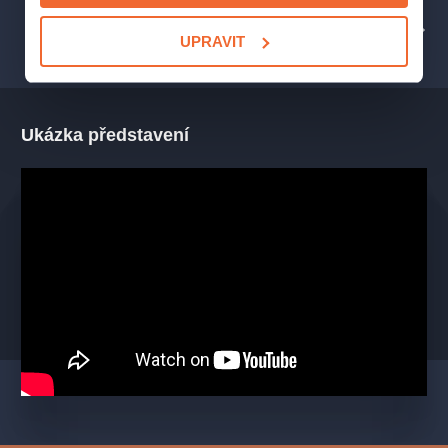
(Vlastík, její syn), Jan Bradáč (Jarda, její vnuk), Jan Večeřa
PROFIL POŘADATELE STUDIO YPSILON
UPRAVIT
(Erik, její vnuk), Lenka Loubalová (Marie Ptáčková), Markéta
Plánková (Lenka, její dcera) Bára Skočdopolová (Jarmilka),
Jiřina Vacková (Marcelka), Roman Mrázik (Ředitel), Pavel Nový
(Pan Vaněk nebo Pan Oldřich)
Ukázka představení
Recenze a ohlasy diváků:
„75 %. Zvolit si prostředí domova pro seniory a okolnosti
(do)týkající se našich posledních dnů a přání za námět
divadelní komedie s dějem, v němž se budou černohumorné
pasáže a dojemné okamžiky prolínat s lehkostí, je nápad
poměrně neotřelý a směle ambiciózní zároveň. Spokojeně
divácky potvrzuji, že Kazimír Lupinec takový text opravdu
napsal a ve Studiu Ypsilon ho inscenačně zdařile uchopili.
Režijní vklad P. Vacka nepostrádá hravost, emaptii ani nadhled,
nostalgicko-melancholickou náladu podtrhují písně s projekcí
retro fotografií, vše pak korunuje duo seniorek
Vrbičková+Ptáčková v kouzelném hereckém podání
L. Termerové a L. Šebek Loubalové.“
(Helena Grégrová, i-