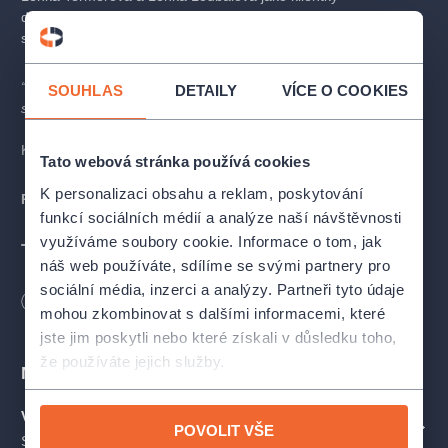
důchodového zařízení, Jan Jiráň a Markéta Plánková jako jejich
starostliví příbuzní a Pavel Nový v roli čiperného staříka.
“Život je krátký, konec strašný, nezbývá, než si z toho dělat
SOUHLAS
DETAILY
VÍCE O COOKIES
srandu.”
-John Cleese, Monty Pythons
Komedie z důchoďáku na pomezí zločinu.
Tato webová stránka používá cookies
K personalizaci obsahu a reklam, poskytování
Premiéra:
25. dubna 2025
funkcí sociálních médií a analýze naší návštěvnosti
využíváme soubory cookie. Informace o tom, jak
TVŮRCI A OBSAZENÍ
náš web používáte, sdílíme se svými partnery pro
sociální média, inzerci a analýzy. Partneři tyto údaje
Režie:
Petr Vacek
Délka
100
minut
mohou zkombinovat s dalšími informacemi, které
Dramaturgie:
Pavla Nohýnková
Scéna:
Ondřej Zicha
jste jim poskytli nebo které získali v důsledku toho,
Kostýmy:
Hana Soukupová
že používáte jejich služby.
Místa
Hudba a hudební nastudování:
Jan Jiráň
Pohybová spolupráce:
Bára Skočdopolová
Velká scéna Studia Ypsilon
ZOBRAZIT NA MAPĚ
POVOLIT VŠE
Spálená 16, Praha
Hrají:
Lenka Termerová j.h. (Anna Vrbičková), Jan Jiráň