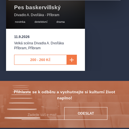
Pes baskervillský
Divadlo A. Dvořáka - Příbram
novinka
detektivní
drama
11.9.2026
Velká scéna Divadla A. Dvořáka
Příbram
,
Příbram
200 - 260 Kč
Přihlaste se k odběru a vychutnejte si kulturní život
naplno!
ODESLAT