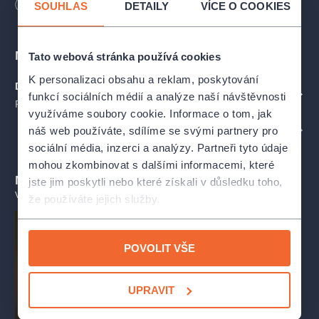
Délka
120
minut
SOUHLAS
DETAILY
VÍCE O COOKIES
Místa
Tato webová stránka používá cookies
K personalizaci obsahu a reklam, poskytování
D-klub
ZOBRAZIT NA MAPĚ
funkcí sociálních médií a analýze naší návštěvnosti
Příbram
využíváme soubory cookie. Informace o tom, jak
náš web používáte, sdílíme se svými partnery pro
PROFIL POŘADATELE DIVADLO A. DVOŘÁKA - PŘÍBRAM
sociální média, inzerci a analýzy. Partneři tyto údaje
mohou zkombinovat s dalšími informacemi, které
Mohlo by se vám líbit
jste jim poskytli nebo které získali v důsledku toho,
VŠECHNY TERMÍNY
že používáte jejich služby.
POVOLIT VŠE
UPRAVIT