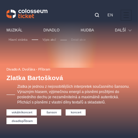
EN
Doporučujeme
MUZIKÁL
DIVADLO
HUDBA
DALŠÍ
Hlavní stránka
Výpis akcí
Detail akce
Festival
Kino
LUCIE BÍLÁ - TURNÉ
KABÁT - TURNÉ 2026
Mamma Mia!
OBYČEJNÁ HOLKA
Pro děti
Divadlo A. Dvořáka - Příbram
Pink Panther Agency,
Kultura pod hvězdami
2026
s.r.o.
Zlatka Bartošková
Prohlídky
Agentura 44, s.r.o.
Zlatka je jednou z nejosobitějších interpretek současného šansonu.
Sport
Výrazným hlasem, výjimečnou energií a písněmi prožitými do
posledního dechu je nezaměnitelná a maximálně autentická.
Ostatní
Přichází s písněmi z vlastní dílny textařů a skladatelů.
Ostatní hledají
vokálníkoncert
šanson
koncert
muzikálypraha
divadlopříbram
Nejnavštěvovanější