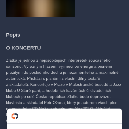
Popis
O KONCERTU
Zlatka je jednou z nejosobitějších interpretek současného
šansonu. Výrazným hlasem, výjimečnou energií a písněmi
prožitými do posledního dechu je nezaměnitelná a maximálně
autentická. Přichází s písněmi z vlastní dílny textařů
a skladatelů. Koncertuje v Praze v Malostranské besedě a Jazz
klubu U Staré paní, a hudebních kavárnách či divadelních
klubech po celé České republice. Zlatku bude doprovázet
klavírista a skladatel Petr Ožana, který je autorem všech písní
na posledním CD Než pozdravím anděla (2023). Aktuální
koncertní program vychází v základu právě z písní z posledního
CD doplněných o nejoblíbenější songy z předchozích desek.