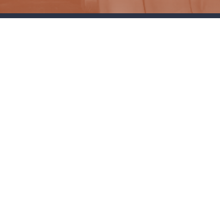
PŘEDPLATNÉ
PRODEJNÍ MÍSTA
DÁRKOVÉ POUKAZY
JAK NAKUPOVAT
Kontakty pro zákazníky
Nejčastější dotazy
+420 277 012 677
Po - Pá 8:00 - 17:00 - Mimo státní svátky
info@colosseumticket.cz
Kontakty pro pořadatele a agentury