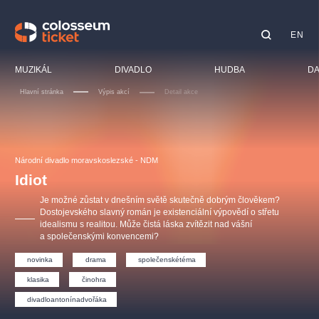
EN
Doporučujeme
MUZIKÁL
DIVADLO
HUDBA
DA
Hlavní stránka
Výpis akcí
Detail akce
Festiva
Kino
LUCIE BÍLÁ - TURNÉ
KABÁT - TURNÉ 2026
Mamma Mia!
OBYČEJNÁ HOLKA
Pro dět
Národní divadlo moravskoslezské - NDM
Pink Panther Agency,
Kultura pod hvězdami
2026
s.r.o.
Idiot
Prohlí
Agentura 44, s.r.o.
Je možné zůstat v dnešním světě skutečně dobrým člověkem?
Sport
Dostojevského slavný román je existenciální výpovědí o střetu
idealismu s realitou. Může čistá láska zvítězit nad vášní
Ostatn
a společenskými konvencemi?
Ostatní hledají
novinka
drama
společenskétéma
muzikálypraha
klasika
činohra
Nejnavštěvovanější
divadloantonínadvořáka