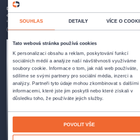
Dostojevskij ukázal
mistrovství v popisu lidských
charakterů
, kladl důraz na
psychologickou hloubku postav
SOUHLAS
DETAILY
VÍCE O COOK
i nadčasovost jejich osudů
. Sugestivně popsal hraniční
emoce, touhu po lásce a po životě zmítající nitrem lidí, dotkl se
Délka
180
minut
hlubokých otázek lidské víry. Rozhodli jsme se uvést titul
Idiot
,
ve kterém kníže Myškin, křehká duše s dětskou nevinností,
Tato webová stránka používá cookies
přichází do společnosti plné přetvářky a intrik.
K personalizaci obsahu a reklam, poskytování funkcí
sociálních médií a analýze naší návštěvnosti využíváme
Je možné zůstat v dnešním světě skutečně dobrým
soubory cookie. Informace o tom, jak náš web používáte,
člověkem?
Dostojevského slavný román je existenciální
sdílíme se svými partnery pro sociální média, inzerci a
výpovědí o střetu idealismu s realitou. Může čistá láska zvítězit
nad vášní a společenskými konvencemi?
analýzy. Partneři tyto údaje mohou zkombinovat s dalšími
informacemi, které jste jim poskytli nebo které získali v
Premiéra 10. ledna 2026 v Divadle Antonína Dvořáka
důsledku toho, že používáte jejich služby.
REALIZAČNÍ TÝM
POVOLIT VŠE
Autor:
Fjodor Michajlovič Dostojevskij
Režie:
Jakub Šmíd
Překlad:
Libor Dvořák