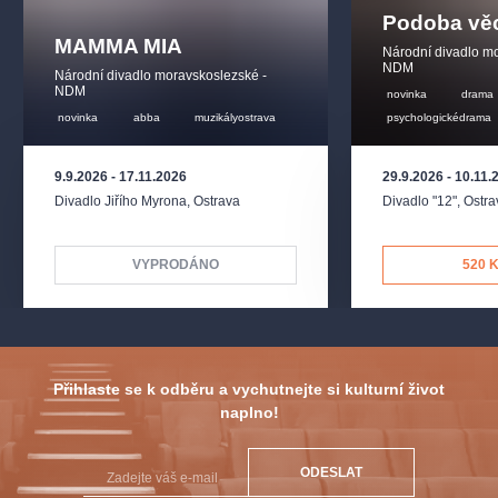
Podoba vě
MAMMA MIA
Národní divadlo m
NDM
Národní divadlo moravskoslezské -
NDM
novinka
drama
novinka
abba
muzikályostrava
psychologickédrama
9.9.2026
-
17.11.2026
29.9.2026
-
10.11.
Divadlo Jiřího Myrona
,
Ostrava
Divadlo "12"
,
Ostra
VYPRODÁNO
520 
Přihlaste se k odběru a vychutnejte si kulturní život
naplno!
ODESLAT