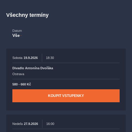
muzikálypraha
divadlopraha
sleva
klasickáhudba
filmováhudba
státníopera
rudolfinum
muzikál
Všechny termíny
národnídivadlo
činohra
Datum
Vše
Sobota
19.9.2026
18:30
Divadlo Antonína Dvořáka
Ostrava
580 - 660 Kč
KOUPIT VSTUPENKY
Nedeľa
27.9.2026
16:00