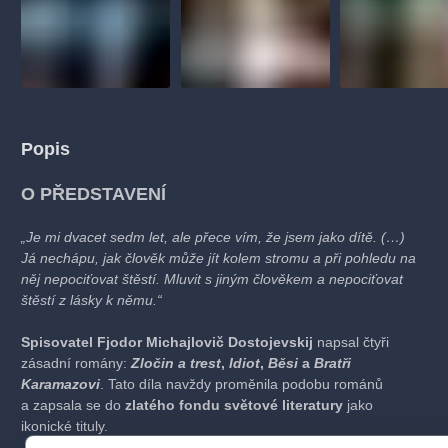
Popis
O PŘEDSTAVENÍ
„Je mi dvacet sedm let, ale přece vím, že jsem jako dítě. (…)
Já nechápu, jak člověk může jít kolem stromu a při pohledu na
něj nepociťovat štěstí. Mluvit s jiným člověkem a nepociťovat
štěstí z lásky k němu.“
Spisovatel Fjodor Michajlovič Dostojevskij
napsal čtyři
zásadní romány:
Zločin a trest
,
Idiot
,
Běsi
a
Bratři
Karamazovi
. Tato díla navždy proměnila podobu románů
a zapsala se do
zlatého fondu světové literatury
jako
ikonické tituly.