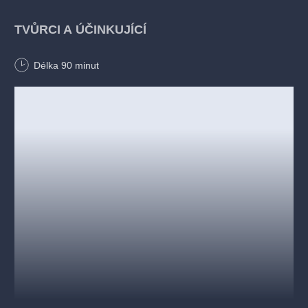
TVŮRCI A ÚČINKUJÍCÍ
Autor:
Jean-Pierre Martinez
Délka
90
minut
Překlad
: Jaromír Janeček
Režie
: Josef Hervert
Scéna a kostýmy
: Elen Krejčí
Monika Zoubková
Vendulka Křížová
Adrian Jastraban
Producent: Adverte s.r.o.