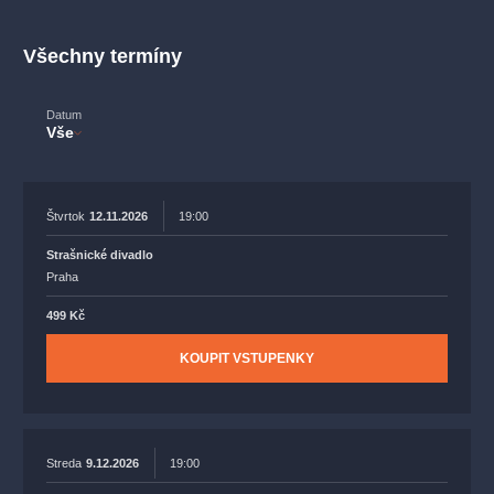
muzikálypraha
divadlopraha
sleva
klasickáhudba
fil
muzikál
národnídivadlo
činohra
Všechny termíny
Datum
Vše
Štvrtok
12.11.2026
19:00
Strašnické divadlo
Praha
499 Kč
KOUPIT VSTUPENKY
Streda
9.12.2026
19:00