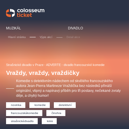
Doporučujeme
MUZIKÁL
DIVADLO
Hlavní stránka
Výpis akcí
Detail akce
LUCIE BÍLÁ - TURNÉ
KABÁT - TURNÉ 2026
Mamma Mia!
OBYČEJNÁ HOLKA
Strašnické divadlo v Praze - ADVERTE - divadlo francouzské komedie
Pink Panther Agency,
Kultura pod hvězdami
2026
s.r.o.
Vraždy, vraždy, vraždičky
Agentura 44, s.r.o.
Komedie s detektivním nádechem od skvělého francouzského
autora Jean-Pierra Martineze Vraždička bez následků přináší
originální, vtipný a napínavý příběh pro tři postavy, nečekané zvraty
děje, a chytrý humor!
Ostatní hledají
novinka
komedie
detektivní
muzikálypraha
francouzskákomedie
činohra
Nejnavštěvovanější
strašnickédivadlo
krimi