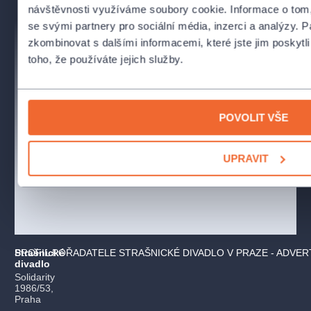
návštěvnosti využíváme soubory cookie. Informace o tom,
se svými partnery pro sociální média, inzerci a analýzy. P
zkombinovat s dalšími informacemi, které jste jim poskytli
toho, že používáte jejich služby.
POVOLIT VŠE
UPRAVIT
Strašnické
PROFIL POŘADATELE STRAŠNICKÉ DIVADLO V PRAZE - ADVE
divadlo
Solidarity
1986/53,
Praha