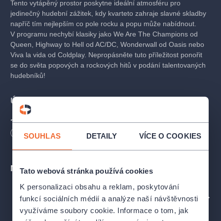
Tento vytápěný prostor poskytne ideální atmosféru pro
jedinečný hudební zážitek, kdy kvarteto zahraje slavné skladby
napříč tím nejlepším co pole rocku a popu může nabídnout.
V programu nechybí klasiky jako We Are The Champions od
Queen, Highway to Hell od AC/DC, Wonderwall od Oasis nebo
Viva la vida od Coldplay. Nepropásněte tuto příležitost ponořit
se do světa popových a rockových hitů v podání talentovaných
hudebníků!
Účinkují
Esferas Kvarteto:
I. housle -
Ivana Morysová
, II. housle -
Nikola Mikešová
,
Délka
65
minut
SOUHLAS
DETAILY
VÍCE O COOKIES
viola -
Jan Forest
, violoncello -
Petr Špaček
Program
Místa
Tato webová stránka používá cookies
K personalizaci obsahu a reklam, poskytování
QUEEN - We are the Champions
PROFIL POŘADATELE FIDELIO
funkcí sociálních médií a analýze naší návštěvnosti
QUEEN - Show must go on
LED ZEPPELIN - Kashmir
využíváme soubory cookie. Informace o tom, jak
ABBA - Money, Money, Money