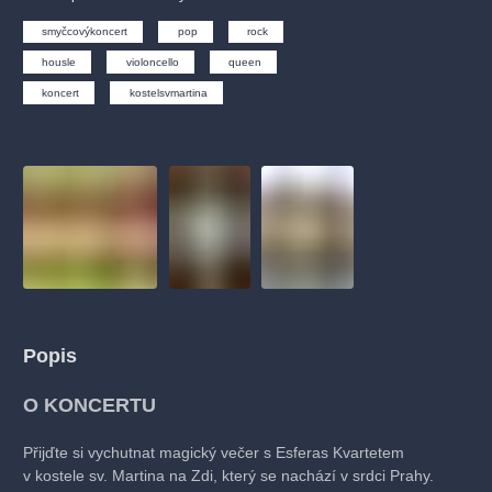
muzikálypraha
divadlopraha
sleva
klasickáhudba
smyčcovýkoncert
pop
rock
filmováhudba
státníopera
rudolfinum
muzikál
housle
violoncello
queen
národnídivadlo
činohra
koncert
kostelsvmartina
Popis
O KONCERTU
Přijďte si vychutnat magický večer s Esferas Kvartetem
v kostele sv. Martina na Zdi, který se nachází v srdci Prahy.