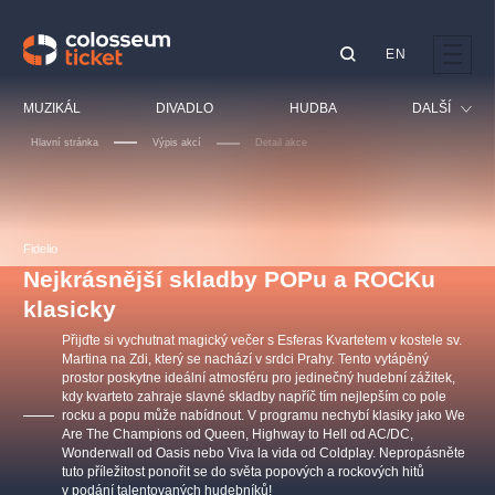
EN
Doporučujeme
MUZIKÁL
DIVADLO
HUDBA
DALŠÍ
Hlavní stránka
Výpis akcí
Detail akce
Festival
Kino
LUCIE BÍLÁ - TURNÉ
KABÁT - TURNÉ 2026
Mamma Mia!
OBYČEJNÁ HOLKA
Pro děti
Fidelio
Pink Panther Agency,
Kultura pod hvězdami
2026
s.r.o.
Nejkrásnější skladby POPu a ROCKu
Prohlídky
Agentura 44, s.r.o.
klasicky
Sport
Přijďte si vychutnat magický večer s Esferas Kvartetem v kostele sv.
Ostatní
Martina na Zdi, který se nachází v srdci Prahy. Tento vytápěný
prostor poskytne ideální atmosféru pro jedinečný hudební zážitek,
Ostatní hledají
kdy kvarteto zahraje slavné skladby napříč tím nejlepším co pole
muzikálypraha
rocku a popu může nabídnout. V programu nechybí klasiky jako We
Are The Champions od Queen, Highway to Hell od AC/DC,
Wonderwall od Oasis nebo Viva la vida od Coldplay. Nepropásněte
Nejnavštěvovanější
tuto příležitost ponořit se do světa popových a rockových hitů
v podání talentovaných hudebníků!