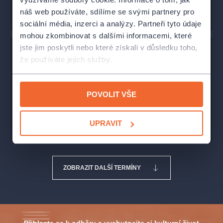
KOUPIT VSTUPENKY
náš web používáte, sdílíme se svými partnery pro
sociální média, inzerci a analýzy. Partneři tyto údaje
mohou zkombinovat s dalšími informacemi, které
jste jim poskytli nebo které získali v důsledku toho,
Pondelok
14.12.2026
15:00
že používáte jejich služby.
Kulturní centrum Zahrada - hlavní sál
Praha
POVOLIT VŠE
180 Kč
KOUPIT VSTUPENKY
UPRAVIT
ZOBRAZIT DALŠÍ TERMÍNY
Přihlaste se k odběru a vychutnejte si kulturní život