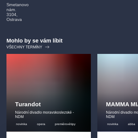
Smetanovo
nám.
3104,
Ostrava
Mohlo by se vám líbit
VŠECHNY TERMÍNY
Turandot
MAMMA MI
Národní divadlo moravskoslezské -
Národní divadlo m
NDM
NDM
novinka
opera
premiérovétipy
novinka
abba