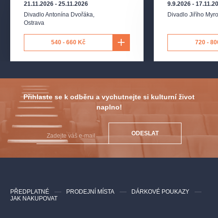
21.11.2026
-
25.11.2026
9.9.2026
-
17.11.2
Divadlo Antonína Dvořáka
,
Divadlo Jiřího Myr
Ostrava
540 - 660 Kč
720 - 80
Přihlaste se k odběru a vychutnejte si kulturní život
naplno!
ODESLAT
PŘEDPLATNÉ
PRODEJNÍ MÍSTA
DÁRKOVÉ POUKAZY
JAK NAKUPOVAT