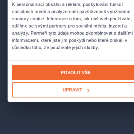
K personalizaci obsahu a reklam, poskytování funkcí
Realizační tým
sociálních médií a analýze naší návštěvnosti využíváme
soubory cookie. Informace o tom, jak náš web používáte,
Autor
Samuel D. Hunter
sdílíme se svými partnery pro sociální média, inzerci a
analýzy. Partneři tyto údaje mohou zkombinovat s dalšími
Překlad
Markéta Kočí Machačíková
informacemi, které jste jim poskytli nebo které získali v
důsledku toho, že používáte jejich služby.
Režie
Aminata Keita
Dramaturgie
Norbert Závodský
POVOLIT VŠE
Scéna
Ján Tereba
UPRAVIT
Kostýmy
Ján Tereba
Hudba
Martin Hůla
Světelný design
Karel Šimek