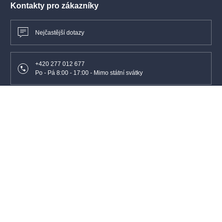
Kontakty pro zákazníky
Nejčastější dotazy
+420 277 012 677
Po - Pá 8:00 - 17:00 - Mimo státní svátky
info@colosseumticket.cz
Kontakty pro pořadatele a agentury
+420 277 012 600
Po - Pá 8:00 - 17:00 - Mimo státní svátky
info@colosseum.eu