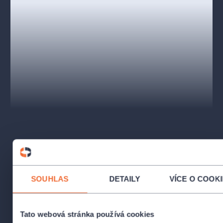
studentům neukazuje. Jediným blízkým člověkem, který ho
navštěvuje, je jeho nejlepší kamarádka Liz. Jednoho dne se
Charlieho zdravotní stav natolik zhorší, že se rozhodne setkat
se se svou dávno odcizenou dcerou – sedmnáctiletou cynickou
Ellie. Promění blízkost smrti jejich vztah?
Velryba je strhující, emocemi nabité drama o poslední šanci na
usmíření a spásu, drama o hledání krásy na těch nejméně
očekávaných místech. Nejde jen o fyzické tělo, ale o zkoumání
lidského ducha v celé jeho křehkosti. S překvapivým spojením
humoru a smutku nutí diváky přemýšlet o lidech na sociálním
okraji, o vztazích, které nás definují, a o vnitřních bitvách,
kterým čelíme v zásadních chvílích našich životů. Každá
z postav bojuje se svou vlastní verzí osamělosti a lítosti, ale
jádrem příběhu zůstává Charlieho zoufalá snaha být milován,
než mu vyprší čas. Hledání lidské blízkosti bývá často bolestivé,
ale přináší transformativní zážitek.
SOUHLAS
DETAILY
VÍCE O COOK
Česká premiéra 18. dubna 2026 v Divadle Antonína
Dvořáka
Tato webová stránka používá cookies