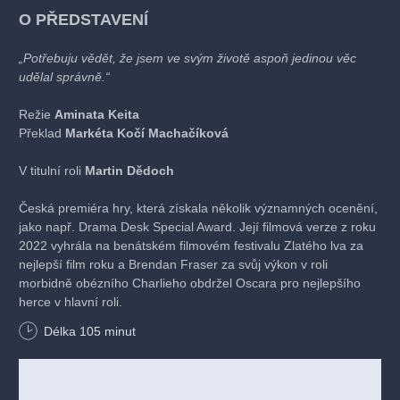
O PŘEDSTAVENÍ
„Potřebuju vědět, že jsem ve svým životě aspoň jedinou věc
udělal správně.“
Režie
Aminata Keita
Překlad
Markéta Kočí Machačíková
V titulní roli
Martin Dědoch
Česká premiéra hry, která získala několik významných ocenění,
jako např. Drama Desk Special Award. Její filmová verze z roku
2022 vyhrála na benátském filmovém festivalu Zlatého lva za
nejlepší film roku a Brendan Fraser za svůj výkon v roli
morbidně obézního Charlieho obdržel Oscara pro nejlepšího
herce v hlavní roli.
Délka
105
minut
Na předměstí v americkém Idahu se ve svém bytě schovává
téměř třísetkilový Charlie a pomalu se ujídá k smrti. Kvůli své
váze trpí problémy se srdcem a dýcháním. Živí se
poskytováním on-line kurzů tvůrčího psaní, ale nikdy se svým