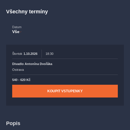
muzikálypraha
divadlopraha
sleva
klasickáhudba
Všechny termíny
filmováhudba
státníopera
rudolfinum
muzikál
národnídivadlo
činohra
Datum
Vše
Štvrtok
1.10.2026
18:30
Divadlo Antonína Dvořáka
Ostrava
540 - 620 Kč
KOUPIT VSTUPENKY
Popis