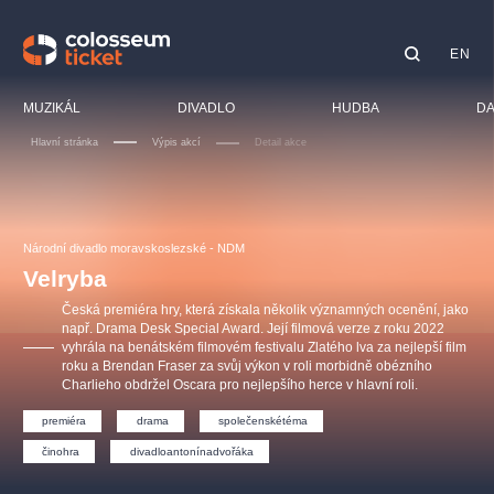
EN
Doporučujeme
MUZIKÁL
DIVADLO
HUDBA
DA
Hlavní stránka
Výpis akcí
Detail akce
Festiva
Kino
LUCIE BÍLÁ - TURNÉ
KABÁT - TURNÉ 2026
Mamma Mia!
OBYČEJNÁ HOLKA
Pro dět
Národní divadlo moravskoslezské - NDM
Pink Panther Agency,
Kultura pod hvězdami
2026
s.r.o.
Velryba
Prohlí
Agentura 44, s.r.o.
Česká premiéra hry, která získala několik významných ocenění, jako
Sport
např. Drama Desk Special Award. Její filmová verze z roku 2022
vyhrála na benátském filmovém festivalu Zlatého lva za nejlepší film
Ostatn
roku a Brendan Fraser za svůj výkon v roli morbidně obézního
Ostatní hledají
Charlieho obdržel Oscara pro nejlepšího herce v hlavní roli.
muzikálypraha
premiéra
drama
společenskétéma
činohra
divadloantonínadvořáka
Nejnavštěvovanější