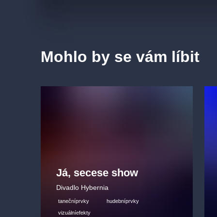
Mohlo by se vám líbit
Já, secese show
Divadlo Hybernia
tanečníprvky
hudebníprvky
vizuálníefekty