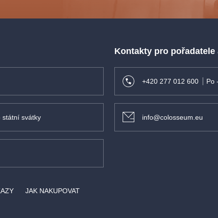
Kontakty pro pořadatele
+420 277 012 600
Po 
 státní svátky
info@colosseum.eu
KAZY
JAK NAKUPOVAT