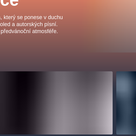
.o.
Parnas Ensemb
, který se ponese v duchu
koled a autorských písní.
é předvánoční atmosféře.
ha
sleva
klasickáhudba
filmováhudba
státníopera
činohra