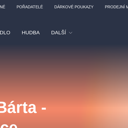
NÉ
POŘADATELÉ
DÁRKOVÉ POUKAZY
PRODEJNÍ 
ADLO
HUDBA
DALŠÍ
Festival
Kino
Pro děti
Prohlídky
Sport
árta -
Ostatní
BÁT - TURNÉ 2026
Mamma Mia!
Koncert v Rudo
oce
MOZART, VIVA
nk Panther Agency,
Kultura pod hvězdami
SMETANA