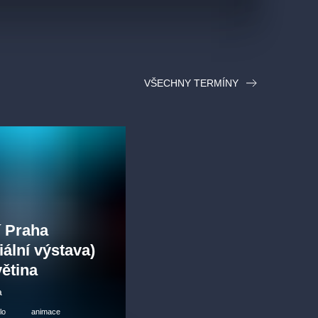
VŠECHNY TERMÍNY
í Praha
ální výstava)
větina
a
lo
animace