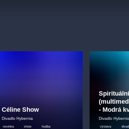
Spirituáln
(multimedi
Céline Show
- Modrá k
Divadlo Hybernia
Divadlo Hyberni
novinka
show
hudba
výstava
divad