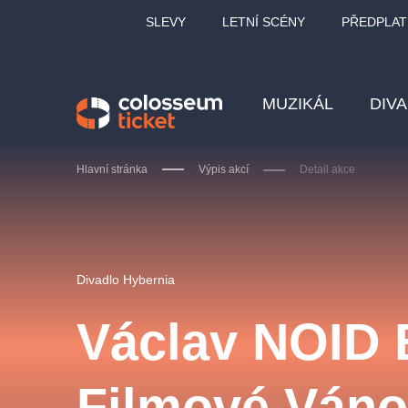
SLEVY
LETNÍ SCÉNY
PŘEDPLAT
MUZIKÁL
DIV
Hlavní stránka
Výpis akcí
Detail akce
Doporučujeme
Divadlo Hybernia
Václav NOID B
LUCIE BÍLÁ - TURNÉ
KA
Filmové Ván
OBYČEJNÁ HOLKA
Pi
2026