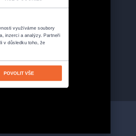
ěvnosti využíváme soubory
, inzerci a analýzy. Partneři
li v důsledku toho, že
POVOLIT VŠE