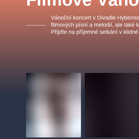
s.r
Agentura 44, s.r.o.
Vánoční koncert v Divadle Hybernia
filmových písní a melodií, ale také 
Přijďte na příjemné setkání v klidn
Ostatní hledají
muzikálypraha
Nejnavštěvovanější
muzikálypraha
divadlopra
muzikál
národnídivadlo