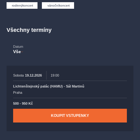
muzikálypraha
divadlopraha
sleva
klasickáhudba
rodinnýkoncert
vánočníkoncert
filmováhudba
státníopera
rudolfinum
muzikál
národnídivadlo
činohra
Všechny termíny
Datum
Vše
Sobota
19.12.2026
19:00
Lichtenštejnský palác (HAMU) - Sál Martinů
Praha
500 - 950 Kč
KOUPIT VSTUPENKY