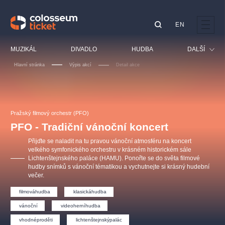
EN
Doporučujeme
MUZIKÁL
DIVADLO
HUDBA
DALŠÍ
Hlavní stránka
Výpis akcí
Detail akce
Festival
Kino
LUCIE BÍLÁ - TURNÉ
KABÁT - TURNÉ 2026
Mamma Mia!
OBYČEJNÁ HOLKA
Pro děti
Pražský filmový orchestr (PFO)
Pink Panther Agency,
Kultura pod hvězdami
2026
s.r.o.
PFO - Tradiční vánoční koncert
Prohlídky
Agentura 44, s.r.o.
Přijďte se naladit na tu pravou vánoční atmosféru na koncert
Sport
velkého symfonického orchestru v krásném historickém sále
Lichtenštejnského paláce (HAMU). Ponořte se do světa filmové
Ostatní
hudby snímků s vánoční tématikou a vychutnejte si krásný hudební
Ostatní hledají
večer.
muzikálypraha
filmováhudba
klasickáhudba
vánoční
videoherníhudba
Nejnavštěvovanější
vhodnéproděti
lichtenštejnskýpalác