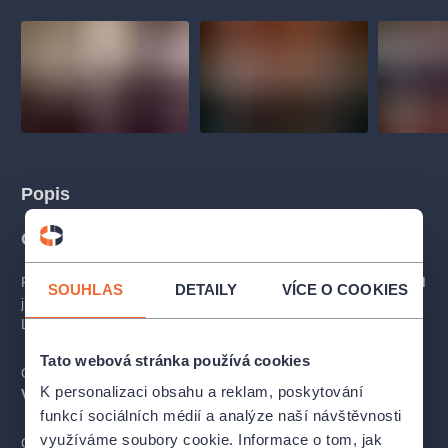
Popis
O KONCERTU
Pražský filmový orchestr chystá na letošní
předvánoční víkend
SOUHLAS
DETAILY
VÍCE O COOKIES
již tradiční vánoční koncert
v sále Martinů HAMU
v budově
Lichtenštejnského paláce na Malostranském náměstí.
Tato webová stránka používá cookies
Orchestr zaměří pozornost na
hudbu ze snímků s tématikou
K personalizaci obsahu a reklam, poskytování
Vánoc.
Program koncertu bude upřesněn.
funkcí sociálních médií a analýze naší návštěvnosti
využíváme soubory cookie. Informace o tom, jak
Orchestr v čele s dirigentem Jiřím Koryntou si na jedinečném