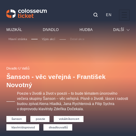
EN
Doporučujeme
MUZIKÁL
DIVADLO
HUDBA
DALŠÍ
Hlavní stránka
Výpis akcí
Detail akce
Festival
Kino
LUCIE BÍLÁ - TURNÉ
KABÁT - TURNÉ 2026
Mamma Mia!
OBYČEJNÁ HOLKA
Pro děti
Divadlo U Valšů
Pink Panther Agency,
Kultura pod hvězdami
2026
s.r.o.
Šanson - věc veřejná - František
Prohlídky
Agentura 44, s.r.o.
Novotný
Sport
Poezie v životě a život v poezii – to bude tématem únorového
Ostatní
večera skupiny Šanson – věc veřejná. Písně o životě, lásce i radosti
budou zpívat Alena Hladká, Jana Rychterová a Filip Sychra
Ostatní hledají
v doprovodu klavíristy Zdeňka Dočekala.
muzikálypraha
šanson
poezie
vokálníkoncert
Nejnavštěvovanější
klavírnídoprovod
divadlouvalšů