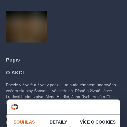
muzikálypraha
divadlopraha
sleva
klasickáhudba
filmováhudba
státníopera
rudolfinum
muzikál
národnídivadlo
činohra
Popis
O AKCI
Poezie v životě a život v poezii – to bude tématem únorového
večera skupiny Šanson – věc veřejná. Písně o životě, lásce
i radosti budou zpívat Alena Hladká, Jana Rychterová a Filip
Sychra v doprovodu klavíristy Zdeňka Dočekala.
Hostem bude básník a rozhlasový moderátor František
SOUHLAS
DETAILY
VÍCE O COOKIES
Novotný, který svými verši a vyprávěním dojme i rozesměje.