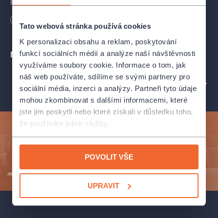
Přijďte si rozjasnit únorový večer do Divadla U Valšů.
Délka
120
minut
Tato webová stránka používá cookies
K personalizaci obsahu a reklam, poskytování
funkcí sociálních médií a analýze naší návštěvnosti
Místa
využíváme soubory cookie. Informace o tom, jak
náš web používáte, sdílíme se svými partnery pro
PROFIL POŘADATELE DIVADLO U VALŠŮ
sociální média, inzerci a analýzy. Partneři tyto údaje
mohou zkombinovat s dalšími informacemi, které
jste jim poskytli nebo které získali v důsledku toho,
že používáte jejich služby.
Přihlaste se k odběru a vychutnejte si kulturní život
naplno!
POVOLIT VŠE
ODESLAT
UPRAVIT