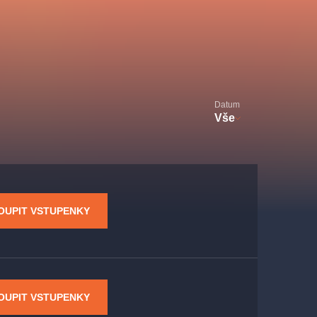
Divadlo Hybernia
Filmový orchestr Praha
le
(FOP)
Datum
Vše
rudolfinum
OUPIT VSTUPENKY
OUPIT VSTUPENKY