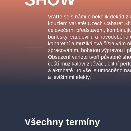
s.r
Agentura 44, s.r.o.
Vraťte se s námi o několik dekád z
kouzlem varieté! Czech Cabaret Sh
celovečerní představení, kombinujíc
burlesky, vaudevillu a novodobého 
Ostatní hledají
kabaretní a muzikálová čísla vám o
zpracováním, bohatou výpravou i p
muzikálypraha
Obsazení varieté tvoří půvabné show
čeští muzikáloví zpěváci, elitní perf
Nejnavštěvovanější
a akrobaté. To vše je umocněno na
a jevištními efekty.
muzikálypraha
divadlopra
muzikál
národnídivadlo
Všechny termíny