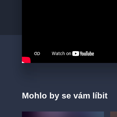
Asistent choreografky:
Anežka Hrabánková
Mohlo by se vám líbit