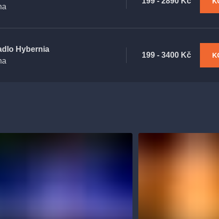
199 - 2890 Kč
K
ha
adlo Hybernia
199 - 3400 Kč
K
ha