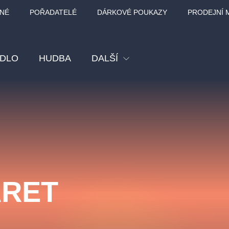
NÉ
POŘADATELÉ
DÁRKOVÉ POUKAZY
PRODEJNÍ 
ADLO
HUDBA
DALŠÍ
Festival
Kino
Pro děti
Prohlídky
Sport
ARET
Ostatní
BÁT - TURNÉ 2026
Mamma Mia!
Koncert v Rudo
MOZART, VIVA
nk Panther Agency,
Kultura pod hvězdami
SMETANA