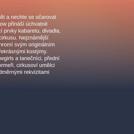
.o.
Parnas Ensemb
pět a nechte se očarovat
ow přináší úchvatné
í prvky kabaretu, divadla,
cirkusu. Nejznámější
hromí svým originálním
řekrásnými kostýmy.
girls a tanečníci, přední
ormeři, cirkusoví umělci
dměrnými rekvizitami
ha
sleva
klasickáhudba
filmováhudba
státníopera
činohra