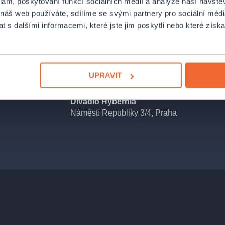
klam, poskytování funkcí sociálních médií a analýze naší návšt
arieté tvoří
 náš web používáte, sdílíme se svými partnery pro sociální média
oví zpěváci,
 s dalšími informacemi, které jste jim poskytli nebo které získa
še je umocněno
UPRAVIT
e nebudete
Divadlo Hybernia
Náměstí Republiky 3/4, Praha
ovní oblečení
me nejpozději do
ený od 18:30 –
dby a focení
ro toto