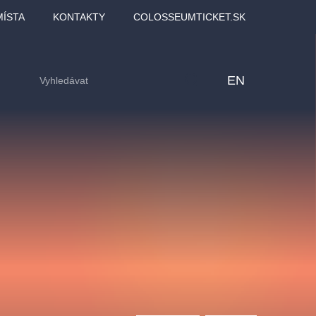
MÍSTA
KONTAKTY
COLOSSEUMTICKET.SK
EN
lfinu -
Love2Dance - Láska,
Filmový orchestr Praha
LDI,
tanec a sen
v Novoměstské radnici