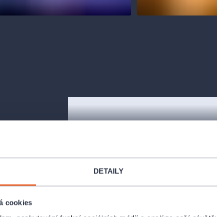
očarovat kouzlem
DETAILY
večerní
rlesky,
retní
á cookies
pracováním,