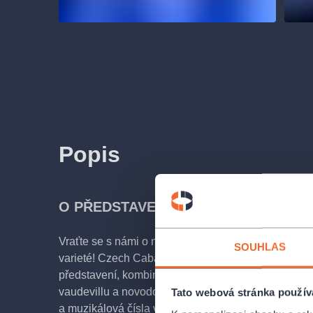
Popis
O PŘEDSTAVENÍ
Vraťte se s námi o několik dekád zpět a nechte se 
SOUHLAS
varieté! Czech Cabaret Show přináší úchvatné celo
představení, kombinující prvky kabaretu, divadla, bu
vaudevillu a novodobého cirkusu. Nejznámější kaba
Tato webová stránka použív
a muzikálová čísla vám ohromí svým originálním z