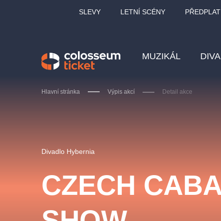
SLEVY
LETNÍ SCÉNY
PŘEDPLAT
MUZIKÁL
DIV
Hlavní stránka
Výpis akcí
Detail akce
Doporučujeme
Divadlo Hybernia
CZECH CAB
LUCIE BÍLÁ - TURNÉ
KA
SHOW
OBYČEJNÁ HOLKA
Pi
2026