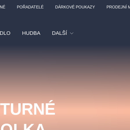
NÉ
POŘADATELÉ
DÁRKOVÉ POUKAZY
PRODEJNÍ 
ADLO
HUDBA
DALŠÍ
Festival
Kino
Pro děti
Prohlídky
Sport
- TURNÉ
Ostatní
BÁT - TURNÉ 2026
Mamma Mia!
Koncert v Rudo
HOLKA
MOZART, VIVA
nk Panther Agency,
Kultura pod hvězdami
SMETANA