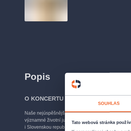
Popis
O KONCERTU
SOUHLAS
Naše nejúspěšnější zpěvačka
Lucie Bílá
se rozhod
významné životní jubileum na pódiích napříč celou
Tato webová stránka použív
i Slovenskou republikou i s
kapelou Petra Malásk