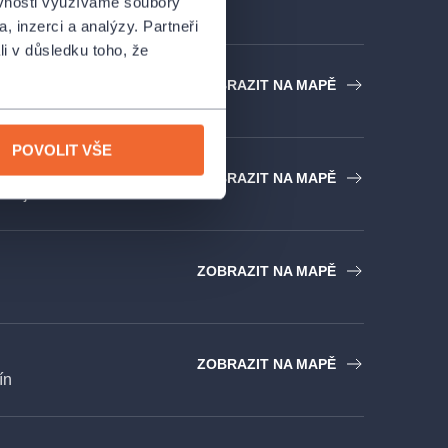
ěvnosti využíváme soubory
, inzerci a analýzy. Partneři
li v důsledku toho, že
ARÉNA - Jihlava
ZOBRAZIT NA MAPĚ
ihlava
POVOLIT VŠE
ějovice
ZOBRAZIT NA MAPĚ
Budějovice
ZOBRAZIT NA MAPĚ
ZOBRAZIT NA MAPĚ
ín