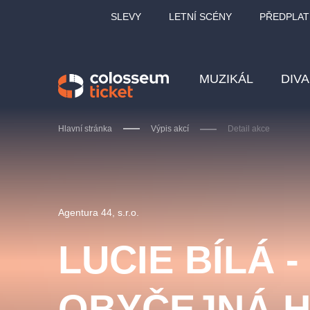
SLEVY
LETNÍ SCÉNY
PŘEDPLAT
MUZIKÁL
DIV
Hlavní stránka
Výpis akcí
Detail akce
Doporučujeme
Agentura 44, s.r.o.
LUCIE BÍLÁ 
LUCIE BÍLÁ - TURNÉ
KA
OBYČEJNÁ 
OBYČEJNÁ HOLKA
Pi
2026