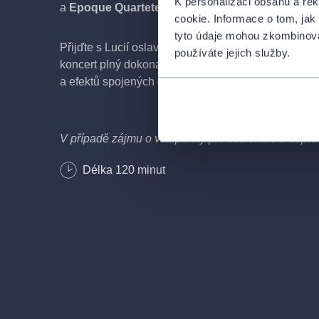
K personalizaci obsahu a re
a
Epoque Quartetem.
cookie. Informace o tom, jak
tyto údaje mohou zkombinovat
Přijďte s Lucií oslavit její významné narozeniny na
používáte jejich služby.
koncert plný dokonalého zpěvu, vynikající hudby, n
a efektů spojených do jedné velkolepé show!
V případě zájmu o vstupenky pro vozíčkáře a dopro
kontaktujte na e-mailu
info@colosseumticket.cz
Délka
120
minut
Netýká se všech termínů, napište a rádi Vám porad