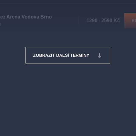
rez Arena Vodova Brno
1290 - 2590 Kč
K
o
ZOBRAZIT DALŠÍ TERMÍNY