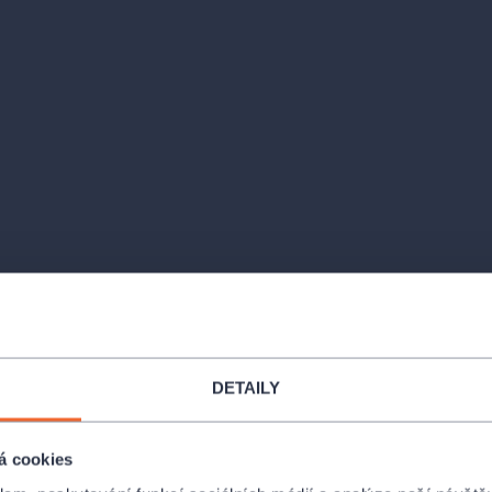
Místa
ROCKNET ARÉNA - Chom
DETAILY
Mostecká 5773, Chomutov
la oslavit své
 Českou
á cookies
Sportovní hala TJ Lokomot
a
,
Bílým sborem