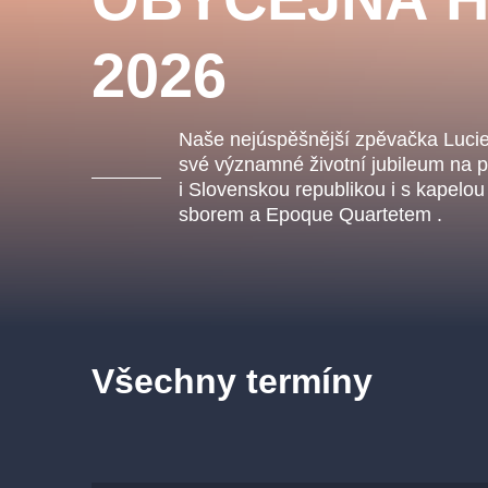
s.r
Agentura 44, s.r.o.
2026
Naše nejúspěšnější zpěvačka Lucie 
Ostatní hledají
své významné životní jubileum na p
i Slovenskou republikou i s kapelo
muzikálypraha
sborem a Epoque Quartetem .
Nejnavštěvovanější
muzikálypraha
divadlopra
muzikál
národnídivadlo
Všechny termíny