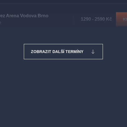
rez Arena Vodova Brno
1290 - 2590 Kč
K
o
ZOBRAZIT DALŠÍ TERMÍNY