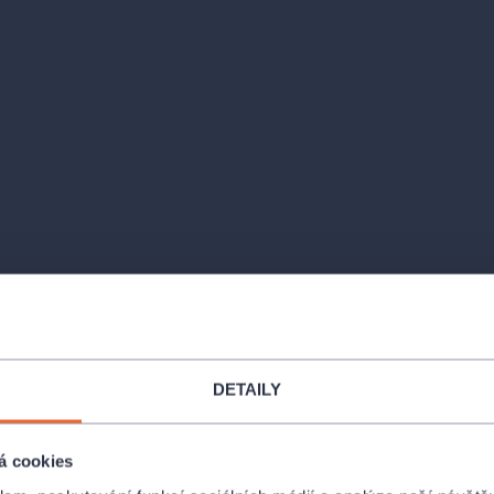
Místa
ROCKNET ARÉNA - Chom
DETAILY
Mostecká 5773, Chomutov
la oslavit své
 Českou
á cookies
Sportovní hala TJ Lokomot
a
,
Bílým sborem