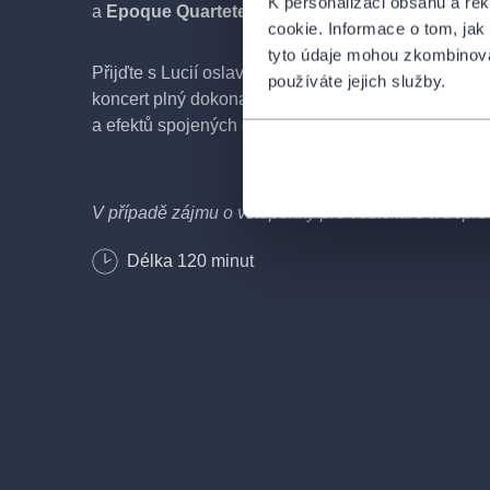
K personalizaci obsahu a re
a
Epoque Quartetem.
cookie. Informace o tom, jak
tyto údaje mohou zkombinovat
Přijďte s Lucií oslavit její významné narozeniny na
používáte jejich služby.
koncert plný dokonalého zpěvu, vynikající hudby, n
a efektů spojených do jedné velkolepé show!
V případě zájmu o vstupenky pro vozíčkáře a dopro
kontaktujte na e-mailu
info@colosseumticket.cz
Délka
120
minut
Netýká se všech termínů, napište a rádi Vám porad