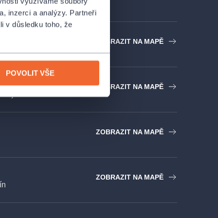
ěvnosti využíváme soubory
, inzerci a analýzy. Partneři
li v důsledku toho, že
ARÉNA - Jihlava
ZOBRAZIT NA MAPĚ
ihlava
POVOLIT VŠE
ějovice
ZOBRAZIT NA MAPĚ
Budějovice
ZOBRAZIT NA MAPĚ
ZOBRAZIT NA MAPĚ
ín