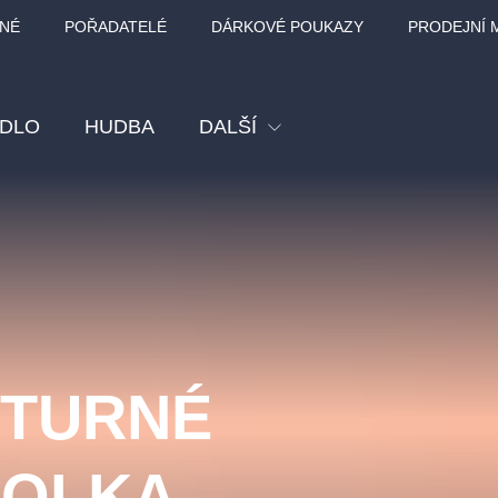
NÉ
POŘADATELÉ
DÁRKOVÉ POUKAZY
PRODEJNÍ 
ADLO
HUDBA
DALŠÍ
Festival
Kino
Pro děti
Prohlídky
Sport
- TURNÉ
Ostatní
BÁT - TURNÉ 2026
Mamma Mia!
Koncert v Rudo
HOLKA
MOZART, VIVA
nk Panther Agency,
Kultura pod hvězdami
SMETANA