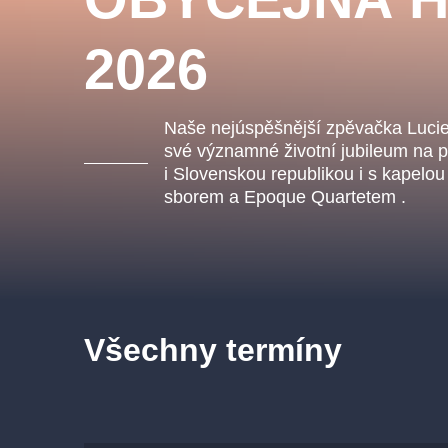
s.r
Agentura 44, s.r.o.
2026
Naše nejúspěšnější zpěvačka Lucie 
Ostatní hledají
své významné životní jubileum na p
i Slovenskou republikou i s kapelo
muzikálypraha
sborem a Epoque Quartetem .
Nejnavštěvovanější
muzikálypraha
divadlopra
muzikál
národnídivadlo
Všechny termíny