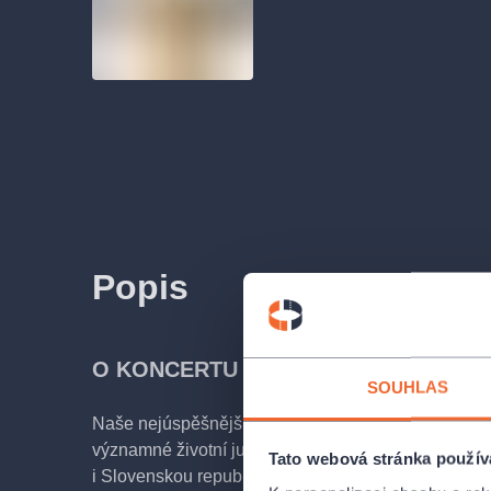
Popis
O KONCERTU
SOUHLAS
Naše nejúspěšnější zpěvačka
Lucie Bílá
se rozhod
významné životní jubileum na pódiích napříč celou
Tato webová stránka použív
i Slovenskou republikou i s
kapelou Petra Malásk