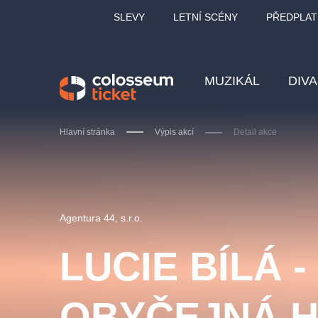
SLEVY
LETNÍ SCÉNY
PŘEDPLAT
MUZIKÁL
DIV
Hlavní stránka
Výpis akcí
Detail akce
Doporučujeme
Agentura 44, s.r.o.
LUCIE BÍLÁ 
LUCIE BÍLÁ - TURNÉ
KA
OBYČEJNÁ 
OBYČEJNÁ HOLKA
Pi
2026