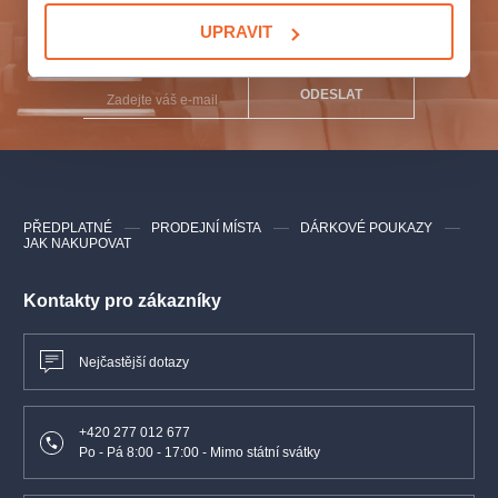
Přihlaste se k odběru a vychutnejte si kulturní život
Thor-Iza
UPRAVIT
naplno!
Dawn Chorus
ODESLAT
Ray of Hope
Cry No More Blackberry
PŘEDPLATNÉ
PRODEJNÍ MÍSTA
DÁRKOVÉ POUKAZY
JAK NAKUPOVAT
a další
Kontakty pro zákazníky
Účinkující
Peter Adamkovič
piano
Nejčastější dotazy
Martin Marinčák
kontrabas
+420 277 012 677
Po - Pá 8:00 - 17:00 - Mimo státní svátky
Stanislav Cvanciger
bicí