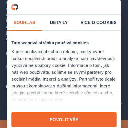
sofistikovaná harmonie a pohlcující rytmy. Ačkoli vycházejí
z jazzové tradice, jejich tvorba překračuje konvenční hranice
a zahrnuje prvky klasické hudby, folklóru i současných
hudebních vlivů – to vše s důrazem na melodii, emoce
SOUHLAS
DETAILY
VÍCE O COOKIES
a vzájemnou souhru.
AMC Trio
patří ke špičce slovenské
jazzové scény. Věříme, že Vám nabídne jedinečný
a nezapomenutelný hudební zážitek.
Tato webová stránka používá cookies
K personalizaci obsahu a reklam, poskytování
Program
funkcí sociálních médií a analýze naší návštěvnosti
využíváme soubory cookie. Informace o tom, jak
Autorská tvorba:
Délka
90
minut
náš web používáte, sdílíme se svými partnery pro
sociální média, inzerci a analýzy. Partneři tyto údaje
Waiting for a Wolf
mohou zkombinovat s dalšími informacemi, které
Místa
jste jim poskytli nebo které získali v důsledku toho,
Soul of the Mountain
že používáte jejich služby.
PROFIL POŘADATELE ČNSO & PRAGUE PROMS, O. P. S.
Dream of a Tramp
POVOLIT VŠE
Chakanka (Or She Who Waits)