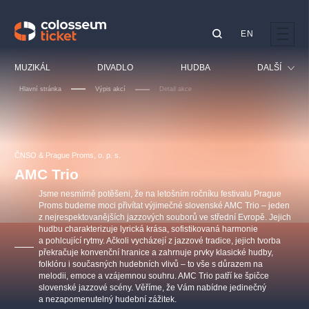
EN
Doporučujeme
MUZIKÁL
DIVADLO
HUDBA
DALŠÍ
Hlavní stránka
Výpis akcí
Detail akce
Festival
Kino
LUCIE BÍLÁ - TURNÉ
KABÁT - TURNÉ 2026
Mamma Mia!
OBYČEJNÁ HOLKA
Pro děti
ČNSO & Prague Proms, o. p. s.
Pink Panther Agency,
Kultura pod hvězdami
2026
s.r.o.
AMC Trio
Prohlídky
Agentura 44, s.r.o.
Jsme nesmírně potěšeni, že na letošním ročníku festivalu Prague
Sport
Proms budeme moci přivítat výjimečné slovenské AMC Trio – jeden
z nejrespektovanějších jazzových souborů ve střední Evropě. Jejich
Ostatní
hudbu charakterizuje lyrická krása, sofistikovaná harmonie
Ostatní hledají
a pohlcující rytmy. Ačkoli vycházejí z jazzové tradice, jejich tvorba
překračuje konvenční hranice a zahrnuje prvky klasické hudby,
muzikálypraha
folklóru i současných hudebních vlivů – to vše s důrazem na
melodii, emoce a vzájemnou souhru. AMC Trio patří ke špičce
slovenské jazzové scény. Věříme, že Vám nabídne jedinečný
Nejnavštěvovanější
a nezapomenutelný hudební zážitek.