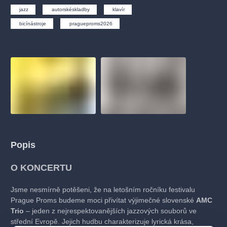
muzikálypraha
divadlopraha
sleva
klasickáhudba
jazz
autorskéskladby
klavír
filmováhudba
státníopera
rudolfinum
muzikál
bicínástroje
pragueproms2026
národnídivadlo
činohra
Popis
O KONCERTU
Jsme nesmírně potěšeni, že na letošním ročníku festivalu
Prague Proms budeme moci přivítat výjimečné slovenské
AMC
Trio
– jeden z nejrespektovanějších jazzových souborů ve
střední Evropě. Jejich hudbu charakterizuje lyrická krása,