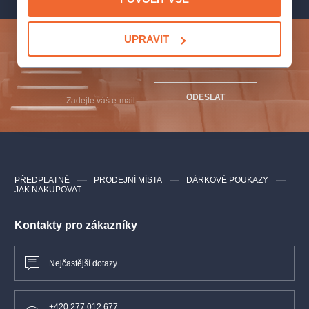
Sólisté, smíšený sbor a orchestr Bach-Collegia Praha
UPRAVIT
Linda Sítková
– varhany
Přihlaste se k odběru a vychutnejte si kulturní život
Jiří Mátl
- dirigent
naplno!
ODESLAT
PŘEDPLATNÉ
PRODEJNÍ MÍSTA
DÁRKOVÉ POUKAZY
JAK NAKUPOVAT
Kontakty pro zákazníky
Nejčastější dotazy
+420 277 012 677