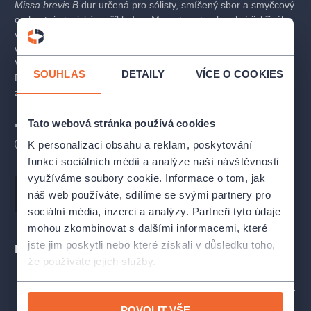
Missa brevis B
dur určená pro sólisty, smíšený sbor a smyčcový
orchestr je typickým příkladem Mozartovy tvorby plné jiskřivého
vtipu, lehkosti a energie. Skladbu napsal autor v roce 1777
v Salzburgu a jedná se o poslední mši před jeho odchodem do
Vídně. Skladba vrcholí podmanivým zpracováním části Agnus
SOUHLAS
DETAILY
VÍCE O COOKIES
Dei, která zde patří k Mozartovým nejpůvabnějším a je
zakončena typicky radostným „
Dona nobis Pacem
“.
Tato webová stránka používá cookies
Program
Délka
90
minut
K personalizaci obsahu a reklam, poskytování
Wolfgang Amadeus Mozart (1756–1791)
funkcí sociálních médií a analýze naší návštěvnosti
Missa brevis B dur
| KV 275, pro sóla, smíšený sbor, orchestr
využíváme soubory cookie. Informace o tom, jak
a varhany
Hudba
Wolfgang Amadeus Mozart
náš web používáte, sdílíme se svými partnery pro
Kyrie
sociální média, inzerci a analýzy. Partneři tyto údaje
Gloria
mohou zkombinovat s dalšími informacemi, které
Credo
jste jim poskytli nebo které získali v důsledku toho,
Sanctus
Místa
Benedictus
že používáte jejich služby.
Agnus Dei
PROFIL POŘADATELE BACH-COLLEGIUM PRAHA
Účinkují
POVOLIT VŠE