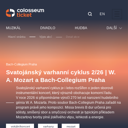
EN
Doporučujeme
MUZIKÁL
DIVADLO
HUDBA
DALŠÍ
Hlavní stránka
Výpis akcí
Detail akce
Festival
Kino
LUCIE BÍLÁ - TURNÉ
KABÁT - TURNÉ 2026
Mamma Mia!
OBYČEJNÁ HOLKA
Pro děti
Bach-Collegium Praha
Pink Panther Agency,
Kultura pod hvězdami
2026
s.r.o.
Svatojánský varhanní cyklus 2/26 | W.
Prohlídky
Agentura 44, s.r.o.
A. Mozart a Bach-Collegium Praha
Sport
Svatojánský varhanní cyklus je i letos rozšířen o jeden sborově
Ostatní
instrumentální koncert, který výrazně obohacuje komorní řadu.
V roce 2026 si připomínáme výročí 270 let od narození hudebního
Ostatní hledají
génia W. A. Mozarta. Proto soubor Bach-Collegium Praha zařadil na
muzikálypraha
program právě jeho kompozici. Missa brevis B dur určená pro
sólisty, smíšený sbor a smyčcový orchestr je typickým příkladem
Mozartovy tvorby plné jiskřivého vtipu, lehkosti a energie.
Nejnavštěvovanější
vokálníkoncert
varhany
mozart