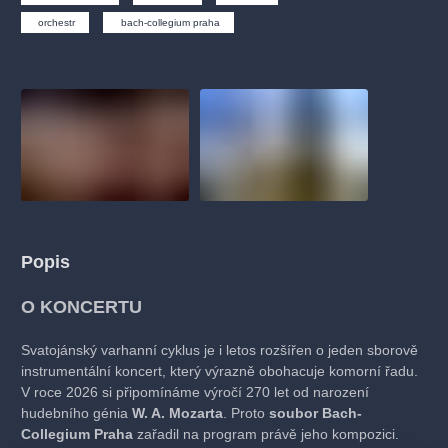
muzikálypraha
divadlopraha
sleva
klasickáhudba
orchestr
bach-collegium praha
filmováhudba
státníopera
rudolfinum
muzikál
národnídivadlo
činohra
Popis
O KONCERTU
Svatojánský varhanní cyklus je i letos rozšířen o jeden sborově
instrumentální koncert, který výrazně obohacuje komorní řadu.
V roce 2026 si připomínáme výročí 270 let od narození
hudebního génia
W. A. Mozarta
. Proto
soubor Bach-
Collegium Praha
zařadil na program právě jeho kompozici.