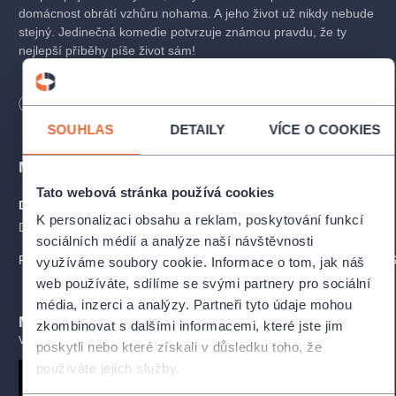
domácnost obrátí vzhůru nohama. A jeho život už nikdy nebude
stejný. Jedinečná komedie potvrzuje známou pravdu, že ty
nejlepší příběhy píše život sám!
Tvůrci a účinkující
Délka
105
minut
SOUHLAS
DETAILY
VÍCE O COOKIES
Autor
Laetitia Colombani
Místa
Režie
Jana Kališová
Tato webová stránka používá cookies
Divadlo Karlovy Vary
ZOBRAZIT NA MAPĚ
K personalizaci obsahu a reklam, poskytování funkcí
Hrají
Divadelní náměstí 21, Karlovy Vary
sociálních médií a analýze naší návštěvnosti
PROFIL POŘADATELE KARLOVARSKÉ MĚSTSKÉ DIVADLO, O.P.S
Radek Holub, Alena Mihulová, Petr Buchta, Barbora Mošnová
využíváme soubory cookie. Informace o tom, jak náš
web používáte, sdílíme se svými partnery pro sociální
média, inzerci a analýzy. Partneři tyto údaje mohou
Mohlo by se vám líbit
zkombinovat s dalšími informacemi, které jste jim
VŠECHNY TERMÍNY
poskytli nebo které získali v důsledku toho, že
používáte jejich služby.