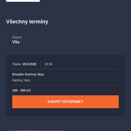
muzikálypraha
divadlopraha
sleva
klasickáhudba
filmováhudba
státníopera
rudolfinum
muzikál
Všechny termíny
národnídivadlo
činohra
Datum
Vše
Piatok
18.9.2026
19:30
Divadlo Karlovy Vary
Karlovy Vary
100 - 550 Kč
KOUPIT VSTUPENKY