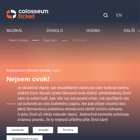
EN
Doporučujeme
MUZIKÁL
DIVADLO
HUDBA
DALŠÍ
Hlavní stránka
Výpis akcí
Detail akce
Festival
Kino
LUCIE BÍLÁ - TURNÉ
KABÁT - TURNÉ 2026
Mamma Mia!
OBYČEJNÁ HOLKA
Pro děti
Karlovarské městské divadlo, o.p.s.
Pink Panther Agency,
Kultura pod hvězdami
2026
s.r.o.
Nejsem cvok!
Prohlídky
Agentura 44, s.r.o.
Je skutečně vtipné, jak neuvěřitelné okolnosti nám kolikrát mohou
Sport
změnit život. Bývalý účetní Bernard vede klidný, předvídatelný život
sám ve svém bytě, kde vše má své pevné místo, má spočítané vše
Ostatní
od sušenek po role toaletního papíru. Ale pak přijde osudný den,
Ostatní hledají
který Bernardovu poklidnou domácnost obrátí vzhůru nohama.
A jeho život už nikdy nebude stejný. Jedinečná komedie potvrzuje
muzikálypraha
známou pravdu, že ty nejlepší příběhy píše život sám!
komedie
divadlo
činohra
Nejnavštěvovanější
divadlokarlovyvary