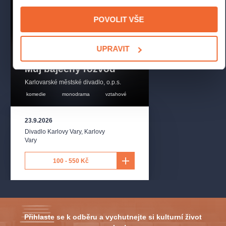
POVOLIT VŠE
UPRAVIT
Můj báječný rozvod
Karlovarské městské divadlo, o.p.s.
komedie
monodrama
vztahové
23.9.2026
Divadlo Karlovy Vary
,
Karlovy
Vary
100 - 550 Kč
Přihlaste se k odběru a vychutnejte si kulturní život