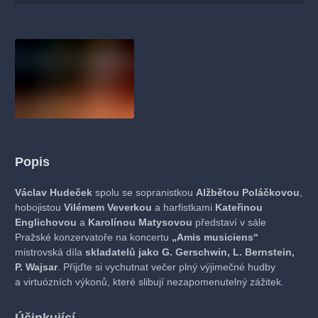
Popis
Václav Hudeček
spolu se sopranistkou
Alžbětou Poláčkovou
,
hobojistou
Vilémem Veverkou
a harfistkami
Kateřinou
Englichovou
a
Karolínou Matysovou
představí v sále
Pražské konzervatoře na koncertu
„Amis musiciens“
mistrovská díla
skladatelů jako G. Gerschwin, L. Bernstein,
P. Wajsar
. Přijďte si vychutnat večer plný výjimečné hudby
a virtuózních výkonů, které slibují nezapomenutelný zážitek.