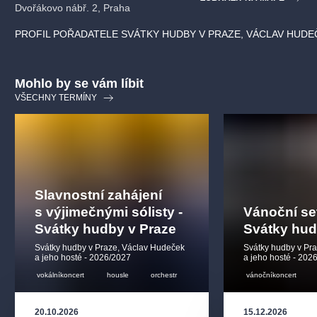
Dvořákovo nábř. 2, Praha
PROFIL POŘADATELE SVÁTKY HUDBY V PRAZE, VÁCLAV HUDEČE
Mohlo by se vám líbit
VŠECHNY TERMÍNY
Slavnostní zahájení
s výjimečnými sólisty -
Vánoční set
Svátky hudby v Praze
Svátky hud
Svátky hudby v Praze, Václav Hudeček
Svátky hudby v Pr
a jeho hosté - 2026/2027
a jeho hosté - 202
vokálníkoncert
housle
orchestr
vánočníkoncert
20.10.2026
15.12.2026