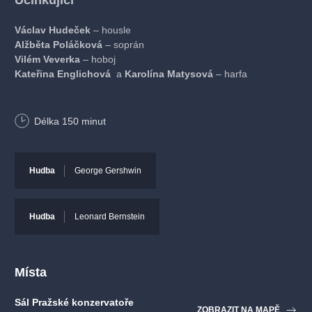
Účinkující
Václav Hudeček
– housle
Alžběta Poláčková
– soprán
Vilém Veverka
– hoboj
Kateřina Englichová
a
Karolína Matysová
– harfa
​Program
Délka
150
minut
G. Gerschwin, L. Bernstein, P. Wajsar
Hudba
George Gershwin
Hudba
Leonard Bernstein
Místa
Sál Pražské konzervatoře
ZOBRAZIT NA MAPĚ