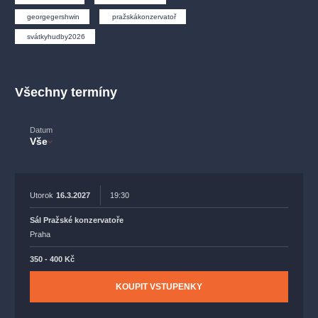
muzikálypraha
divadlopraha
sleva
klasickáhudba
fil
georgegershwin
pražskákonzervatoř
rudolfinum
muzikál
národnídivadlo
činohra
svátkyhudby2026
Všechny termíny
Datum
Vše
Utorok
16.3.2027
19:30
Sál Pražské konzervatoře
Praha
350 - 400 Kč
KOUPIT VSTUPENKY