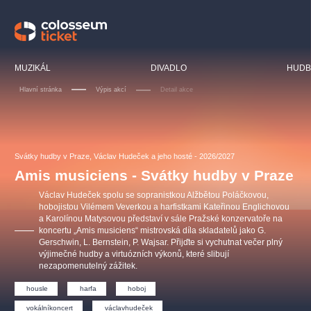
Doporučujeme
MUZIKÁL
DIVADLO
HUDB
Hlavní stránka
Výpis akcí
Detail akce
LUCIE BÍLÁ - TURNÉ
KABÁT - TURNÉ 2026
Mamma Mia!
OBYČEJNÁ HOLKA
Svátky hudby v Praze, Václav Hudeček a jeho hosté - 2026/2027
Pink Panther Agency,
Kultura pod hvězdami
2026
s.r.o.
Amis musiciens - Svátky hudby v Praze
Agentura 44, s.r.o.
Václav Hudeček spolu se sopranistkou Alžbětou Poláčkovou,
hobojistou Vilémem Veverkou a harfistkami Kateřinou Englichovou
a Karolínou Matysovou představí v sále Pražské konzervatoře na
koncertu „Amis musiciens“ mistrovská díla skladatelů jako G.
Ostatní hledají
Gerschwin, L. Bernstein, P. Wajsar. Přijďte si vychutnat večer plný
výjimečné hudby a virtuózních výkonů, které slibují
muzikálypraha
nezapomenutelný zážitek.
housle
harfa
hoboj
Nejnavštěvovanější
vokálníkoncert
václavhudeček