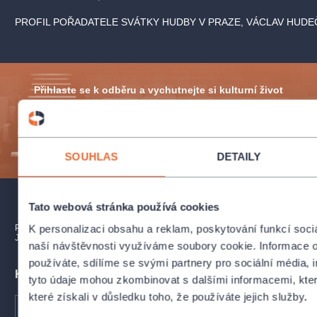
PROFIL POŘADATELE SVÁTKY HUDBY V PRAZE, VÁCLAV HUDEČE
Přihlaste se k odběru a vychutnejte si kulturní život
naplno!
ODESLAT
SOUHLAS
DETAILY
Tato webová stránka používá cookies
PŘEDPLATNÉ
PRODEJNÍ MÍSTA
DÁRKOVÉ POUKAZY
K personalizaci obsahu a reklam, poskytování funkcí soci
JAK NAKUPOVAT
naší návštěvnosti využíváme soubory cookie. Informace o
používáte, sdílíme se svými partnery pro sociální média, i
Kontakty pro zákazníky
tyto údaje mohou zkombinovat s dalšími informacemi, které
které získali v důsledku toho, že používáte jejich služby.
Nejčastější dotazy