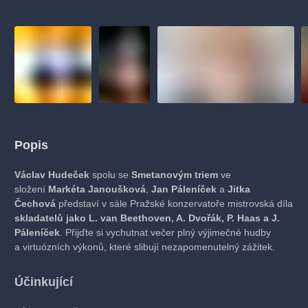
Popis
Václav Hudeček
spolu se
Smetanovým triem
ve
složení
Markéta Janoušková
,
Jan Páleníček
a
Jitka
Čechová
představí v sále Pražské konzervatoře mistrovská díla
skladatelů jako L. van Beethoven, A. Dvořák, P. Haas a J.
Páleníček
. Přijďte si vychutnat večer plný výjimečné hudby
a virtuózních výkonů, které slibují nezapomenutelný zážitek.
Účinkující