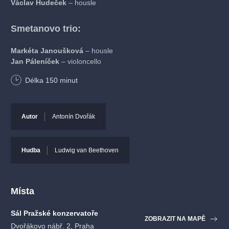
Václav Hudeček
– housle
Smetanovo trio:
Markéta Janoušková
– housle
Jan Páleníček
– violoncello
Jitka Čechová
– klavír
Délka
150
minut
Program
Autor
Antonín Dvořák
A. Dvořák, L. van Beethoven, P. Haas, J. Páleníček
Hudba
Ludwig van Beethoven
Místa
Sál Pražské konzervatoře
ZOBRAZIT NA MAPĚ
Dvořákovo nábř. 2, Praha