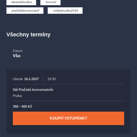
muzikálypraha
divadlopraha
sleva
klasickáhudba
fil
klasickáhudba
koncert
pražskákonzervatoř
svátkyhudby2026
rudolfinum
muzikál
národnídivadlo
činohra
Všechny termíny
Datum
Vše
Utorok
16.2.2027
19:30
Sál Pražské konzervatoře
Praha
350 - 400 Kč
KOUPIT VSTUPENKY