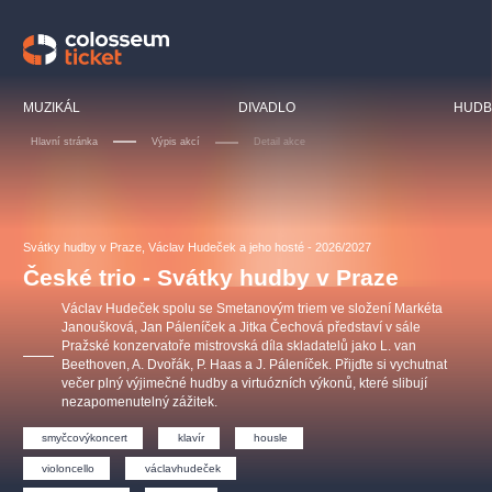
Doporučujeme
MUZIKÁL
DIVADLO
HUDB
Hlavní stránka
Výpis akcí
Detail akce
LUCIE BÍLÁ - TURNÉ
KABÁT - TURNÉ 2026
Mamma Mia!
OBYČEJNÁ HOLKA
Svátky hudby v Praze, Václav Hudeček a jeho hosté - 2026/2027
Pink Panther Agency,
Kultura pod hvězdami
2026
s.r.o.
České trio - Svátky hudby v Praze
Agentura 44, s.r.o.
Václav Hudeček spolu se Smetanovým triem ve složení Markéta
Janoušková, Jan Páleníček a Jitka Čechová představí v sále
Pražské konzervatoře mistrovská díla skladatelů jako L. van
Beethoven, A. Dvořák, P. Haas a J. Páleníček. Přijďte si vychutnat
Ostatní hledají
večer plný výjimečné hudby a virtuózních výkonů, které slibují
nezapomenutelný zážitek.
muzikálypraha
smyčcovýkoncert
klavír
housle
Nejnavštěvovanější
violoncello
václavhudeček