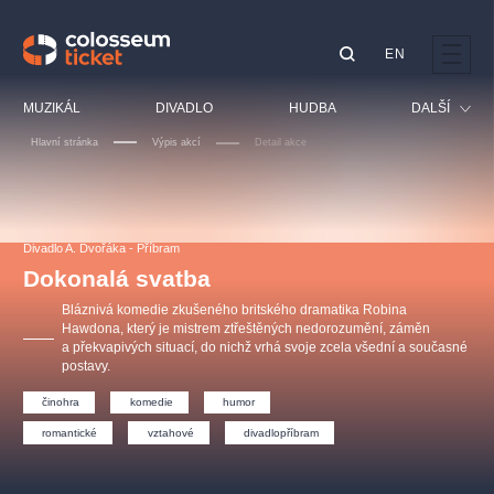
EN
Doporučujeme
MUZIKÁL
DIVADLO
HUDBA
DALŠÍ
Hlavní stránka
Výpis akcí
Detail akce
Festival
Kino
LUCIE BÍLÁ - TURNÉ
KABÁT - TURNÉ 2026
Mamma Mia!
OBYČEJNÁ HOLKA
Pro děti
Divadlo A. Dvořáka - Příbram
Pink Panther Agency,
Kultura pod hvězdami
2026
s.r.o.
Dokonalá svatba
Prohlídky
Agentura 44, s.r.o.
Bláznivá komedie zkušeného britského dramatika Robina
Sport
Hawdona, který je mistrem ztřeštěných nedorozumění, záměn
a překvapivých situací, do nichž vrhá svoje zcela všední a současné
Ostatní
postavy.
Ostatní hledají
činohra
komedie
humor
muzikálypraha
romantické
vztahové
divadlopříbram
Nejnavštěvovanější