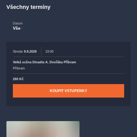
muzikálypraha
divadlopraha
sleva
klasickáhudba
Všechny termíny
filmováhudba
státníopera
rudolfinum
muzikál
národnídivadlo
činohra
Datum
Vše
Streda
9.9.2026
19:00
Velká scéna Divadla A. Dvořáka Příbram
Příbram
260 Kč
KOUPIT VSTUPENKY