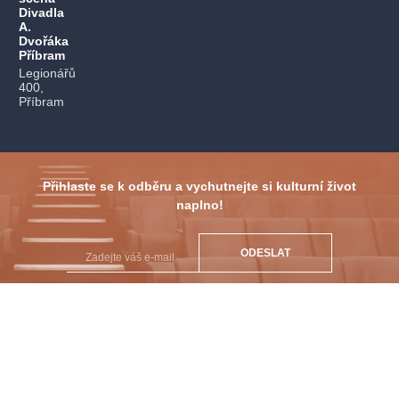
Divadla
A.
Dvořáka
Příbram
Legionářů
400,
Příbram
Přihlaste se k odběru a vychutnejte si kulturní život
naplno!
ODESLAT
PŘEDPLATNÉ
PRODEJNÍ MÍSTA
DÁRKOVÉ POUKAZY
JAK NAKUPOVAT