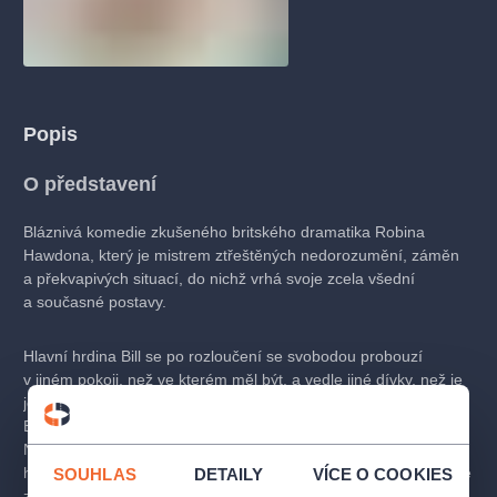
Popis
O představení
Bláznivá komedie zkušeného britského dramatika Robina
Hawdona, který je mistrem ztřeštěných nedorozumění, záměn
a překvapivých situací, do nichž vrhá svoje zcela všední
a současné postavy.
Hlavní hrdina Bill se po rozloučení se svobodou probouzí
v jiném pokoji, než ve kterém měl být, a vedle jiné dívky, než je
jeho nevěsta. Není čas ztrácet čas, protože na dveře už klepe
Billův svědek a za chvíli přijde nastávající i se svou matkou!
Nezbývá než okamžitě ze všech sil a za pomoci personálu
hotelu všechno utajit a zabránit tragédii. Jenže všechno se ještě
SOUHLAS
DETAILY
VÍCE O COOKIES
zhorší, když se ukáže, kdo je ve skutečnosti dívka, která