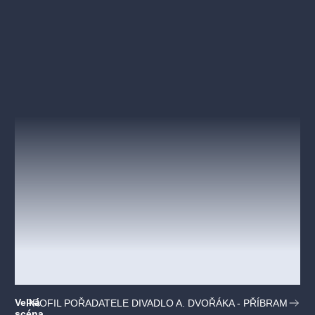
Dafné, matka nevěsty:
Helena Karochová
Velká
PROFIL POŘADATELE DIVADLO A. DVOŘÁKA - PŘÍBRAM
scéna