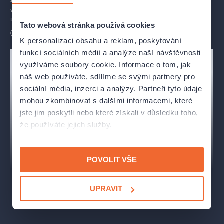
v ženichově posteli vůbec neměla být. Všechno spěje
k nevyhnutelné katastrofě, která se nakonec ukáže paradoxně
Tato webová stránka používá cookies
být tím nejšťastnějším řešením. Dokonalá svatba je zkrátka
Délka
130
minut
K personalizaci obsahu a reklam, poskytování
dokonalou moderní fraškou.
funkcí sociálních médií a analýze naší návštěvnosti
využíváme soubory cookie. Informace o tom, jak
Premiéra: 10. a 11. dubna 2025
náš web používáte, sdílíme se svými partnery pro
sociální média, inzerci a analýzy. Partneři tyto údaje
Tvůrci
mohou zkombinovat s dalšími informacemi, které
jste jim poskytli nebo které získali v důsledku toho,
Autor:
Robin Hawdon
že používáte jejich služby.
Režie:
Jan-Jakub Šenkeřík
POVOLIT VŠE
Dramaturgie:
Kateřina Fixová, Pavlína Schejbalová
Pohybová spolupráce:
Martin Pacek
UPRAVIT
Scéna a kostýmy:
Kateřina Baranowska