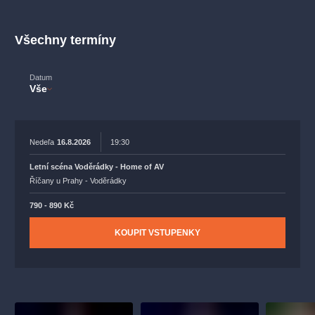
muzikálypraha
divadlopraha
sleva
klasickáhudba
filmováhudba
státníopera
rudolfinum
muzikál
Všechny termíny
národnídivadlo
činohra
Datum
Vše
Nedeľa
16.8.2026
19:30
Letní scéna Voděrádky - Home of AV
Říčany u Prahy - Voděrádky
790 - 890 Kč
KOUPIT VSTUPENKY