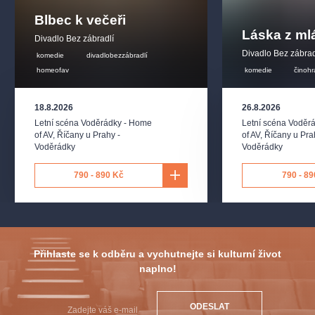
Blbec k večeři
Láska z ml
Divadlo Bez zábradlí
Divadlo Bez zábrad
komedie
divadlobezzábradlí
homeofav
komedie
činohr
18.8.2026
26.8.2026
Letní scéna Voděrádky - Home
Letní scéna Voděr
of AV
,
Říčany u Prahy -
of AV
,
Říčany u Pra
Voděrádky
Voděrádky
790 - 890 Kč
790 - 89
Přihlaste se k odběru a vychutnejte si kulturní život
naplno!
ODESLAT