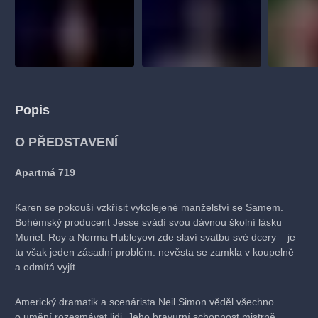
Popis
O PŘEDSTAVENÍ
Apartmá 719
Karen se pokouší vzkřísit vykolejené manželství se Samem.
Bohémský producent Jesse svádí svou dávnou školní lásku
Muriel. Roy a Norma Hubleyovi zde slaví svatbu své dcery – je
tu však jeden zásadní problém: nevěsta se zamkla v koupelně
a odmítá vyjít…
Americký dramatik a scenárista Neil Simon věděl všechno
o umění rozesmávat lidi. Jeho bravurní schopnost mistrně