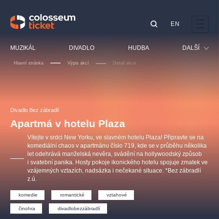
EN
Doporučujeme
MUZIKÁL
DIVADLO
HUDBA
DALŠÍ
Hlavní stránka
Výpis akcí
Detail akce
Festival
Kino
LUCIE BÍLÁ - TURNÉ
KABÁT - TURNÉ 2026
Mamma Mia!
OBYČEJNÁ HOLKA
Pro děti
Divadlo Bez zábradlí
Pink Panther Agency,
Kultura pod hvězdami
2026
s.r.o.
Apartmá v hotelu Plaza
Prohlídky
Agentura 44, s.r.o.
Vítejte v srdci New Yorku, ve slavném hotelu Plaza! Připravte se na
Sport
komediální chaos v apartmánu číslo 719, kde se v průběhu několika
let odehrává manželská nevěra, svádění na hollywoodský způsob
Ostatní
i svatební panika. Hosty pokoje ikonického hotelu spojuje zmatek ve
Ostatní hledají
vzájemných vztazích, nadsázka i nečekané situace. *Bez zábradlí
z.ú.
muzikálypraha
komedie
romantické
vztahové
Nejnavštěvovanější
činohra
divadlobezzábradlí