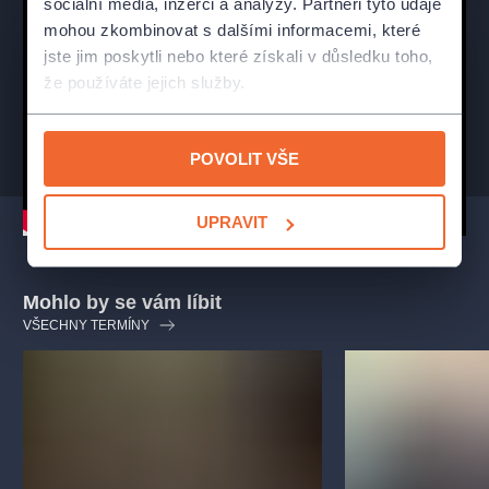
sociální média, inzerci a analýzy. Partneři tyto údaje
mohou zkombinovat s dalšími informacemi, které
Karen Nashová, Muriel Tateová, Norma Hubleyová:
Dana
jste jim poskytli nebo které získali v důsledku toho,
Morávková
že používáte jejich služby.
Sam Nash, Jesse Kiplinger, Roy Hubley:
Josef Carda
Jean McCormacková, Mimsey Hubleyová a zpěvačka:
Nikol
Kouklová
Hotelový poslíček, Číšník, Borden Eisler a zpěvák:
Petr
POVOLIT VŠE
Macháček
Busker - saxofonista:
Michal Zpěvák
UPRAVIT
Mohlo by se vám líbit
VŠECHNY TERMÍNY